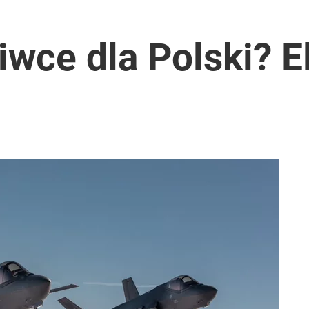
 7,5 tys. zł kary
wce dla Polski? 
rzezi wołyńskiej
stać 500 zł mandatu