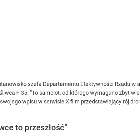
 stanowisko szefa Departamentu Efektywności Rządu w ad
iwca F-35. "To samolot, od którego wymagano zbyt wiele
o swojego wpisu w serwisie X film przedstawiający rój dr
wce to przeszłość”