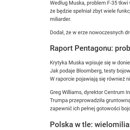
Według Muska, problem F-35 tkwi w
że będzie spełniał zbyt wiele funk
miliarder.
Dodał, że w erze nowoczesnych dro
Raport Pentagonu: pro
Krytyka Muska wpisuje się w donie
Jak podaje Bloomberg, testy bojowe
W raporcie pojawiają się również 
Greg Williams, dyrektor Centrum I
Trumpa przeprowadziła gruntowną a
zapewnić ich pełnej gotowości boj
Polska w tle: wielomili