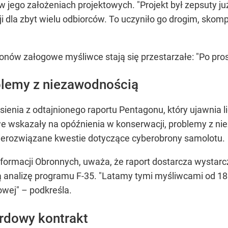
 jego założeniach projektowych. "Projekt był zepsuty 
cji dla zbyt wielu odbiorców. To uczyniło go drogim, sko
nów załogowe myśliwce stają się przestarzałe: "Po prost
blemy z niezawodnością
sienia z odtajnionego raportu Pentagonu, który ujawnia 
 wskazały na opóźnienia w konserwacji, problemy z nieza
nierozwiązane kwestie dotyczące cyberobrony samolotu.
nformacji Obronnych, uważa, że raport dostarcza wysta
nalizę programu F-35. "Latamy tymi myśliwcami od 18 l
owej" – podkreśla.
ardowy kontrakt