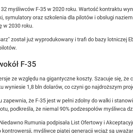
32 myśliwców F-35 w 2020 roku. Wartość kontraktu wynio
ki, symulatory oraz szkolenia dla pilotów i obsługi naz
ę w 2030 roku.
arz" został już wyprodukowany i trafi do bazy lotniczej
pilotów.
wokół F-35
rsje ze względu na gigantyczne koszty. Szacuje się, że c
roku wyniesie 1,8 bln dolarów, co czyni go najdroższym p
zapewnia, że F-35 jest w pełni zdolny do walki i stano
tu, podkreśla, że niemal 90% podzespołów myśliwca dzia
. Niedawno Rumunia podpisała List Ofertowy i Akceptacy
 kontrowersji, myśliwce piątej generacji wciąż są uważ