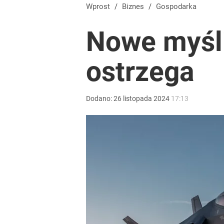
Kontrole studni przyspieszają. Za pobór wody nawet
Wprost
/
Biznes
/
Gospodarka
Nowe myśli
dodaj
ostrzega
„Nie chodzi o zemstę”. Mocny apel w sprawie ofiar 
dodaj
Dodano:
26
listopada
2024
17:13
Wystawisz starą kanapę pod śmietnik? Możesz do
dodaj