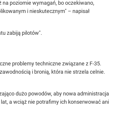
już na poziomie wymagań, bo oczekiwano,
mplikowanym i nieskutecznym" – napisał
u zabiją pilotów".
liczne problemy techniczne związane z F-35.
wodnością i bronią, która nie strzela celnie.
rczająco dużo powodów, aby nowa administracja
at, a wciąż nie potrafimy ich konserwować ani