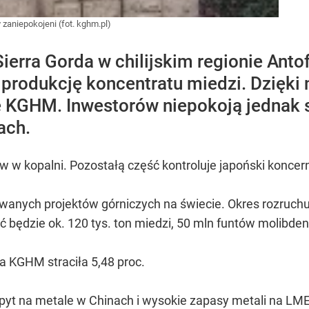
 zaniepokojeni (fot. kghm.pl)
 Sierra Gorda w chilijskim regionie An
produkcję koncentratu miedzi. Dzięki 
ie KGHM. Inwestorów niepokoją jednak 
ach.
ów w kopalni. Pozostałą część kontroluje japoński konce
izowanych projektów górniczych na świecie. Okres rozruc
będzie ok. 120 tys. ton miedzi, 50 mln funtów molibdenu i
a KGHM straciła 5,48 proc.
yt na metale w Chinach i wysokie zapasy metali na LME -