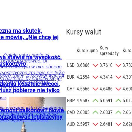
czna ma skutek,
Kursy walut
ie mówią. „Nie chcę jej
Kurs
Kurs kupna
Kurs
sprzedaży
 Zrobiła usta i nagle jej
wa stawia na wysokość.
ć ochotę ją całować. On
zaskoczyło
zgodę na
USD
3.6866
3.7610
3.73
żona zobaczyła w nim obcego
 na podany
 estetyczna zmienia nie tylko
oków ma 4–5 kondygnacji. Są
informacji
EUR
4.2554
4.3414
4.30
 partnera, by nauczył się jej
rych deweloperzy coraz
Agencji
zkania kosztuje więcej,
o kocha – zupełnie od nowa.
znie wyżej.
Reklamowej
CHF
4.5566
4.6486
4.60
riusz pobierze nie tylko
 o.o. w imieniu
nse
GBP
4.9687
5.0691
5.01
a zlecenie jej
ogia
Życie
Tylko
znesowych.
ia wymaga aktu notarialnego,
 remont balkonów? Nowe
CAD
2.6305
2.6837
2.66
ę nie tylko taksa. Znaczenie
orządkować legislacyjny
opłaty sądowe i wartość
 SIĘ
AUD
2.5957
2.6481
2.62