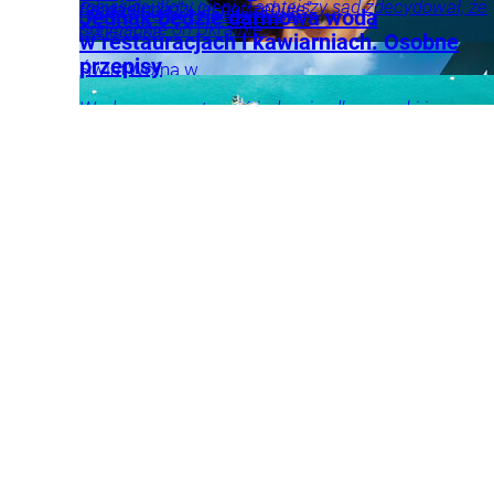
rosyjskiej floty cieni. Tamtejszy sąd zdecydował, że
tak wielu ludzi jej potrzebuje”.
Beata Anna
rynki
Cyberbezpieczeństwo
Jednak będzie darmowa woda
przypadnie on Ukrainie.
Święcicka
w restauracjach i kawiarniach. Osobne
Rozwój
przepisy
Świat
Wojna w
osobisty
Terapie
Psychologia
Życie
Tylko
Ukrainie
Polityka
Gospodarka
u Nas
Tygodnik
Woda pomaga trawić jedzenie, dba o nerki i usuwa
Wprost
zbędne rzeczy z organizmu. W wielu krajach
karafka z wodą w restauracji czy w kawiarni jest
darmowa. Ale nie w Polsce.
Usługi
Handel
Wiadomości