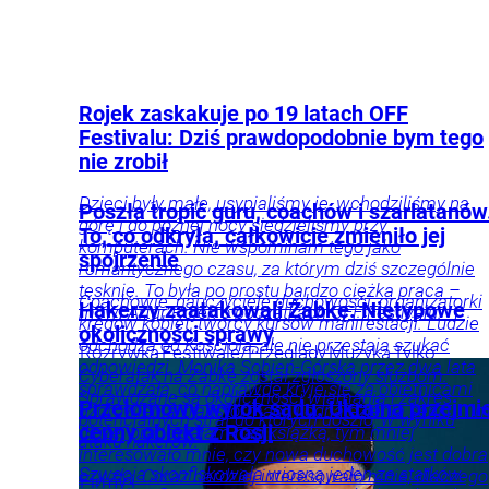
Rojek zaskakuje po 19 latach OFF
Festivalu: Dziś prawdopodobnie bym tego
nie zrobił
Dzieci były małe, usypialiśmy je, wchodziliśmy na
Poszła tropić guru, coachów i szarlatanów
górę i do późnej nocy siedzieliśmy przy
To, co odkryła, całkowicie zmieniło jej
komputerach. Nie wspominam tego jako
spojrzenie
romantycznego czasu, za którym dziś szczególnie
tęsknię. To była po prostu bardzo ciężka praca –
Coachowie, nauczyciele duchowości, organizatorki
Hakerzy zaatakowali Żabkę. Nietypowe
mówi Artur Rojek o początkach OFF Festivalu.
kręgów kobiet, twórcy kursów manifestacji. Ludzie
okoliczności sprawy
odchodzą od Kościoła, ale nie przestają szukać
Rozrywka
Festiwale/Przeglądy
Muzyka
Tylko
odpowiedzi. Monika Sobień-Górska przez dwa lata
u Nas
Cyberatak na Żabkę został zgłoszony służbom.
sprawdzała, co naprawdę kryje się za obietnicami
Sprawdzane są okoliczności włamania i zakres
Przełomowy wyrok sądu. Ukraina przejmi
uzdrowienia, transformacji i odnalezienia sensu. „I
potencjalnych strat do których doszło, w wyniku
cenny obiekt z Rosji
dłużej pracowałam nad książką, tym mniej
ataku hakerów.
interesowało mnie, czy nowa duchowość jest dobra
Szwecja skonfiskowała wiosną jeden ze statków
czy zła. Coraz bardziej interesowało mnie, dlaczego
Firmy i