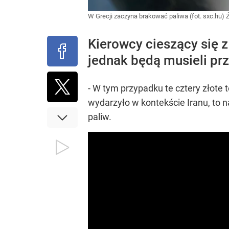
W Grecji zaczyna brakować paliwa (fot. sxc.hu)
Kierowcy cieszący się
jednak będą musieli prz
- W tym przypadku te cztery złote t
wydarzyło w kontekście Iranu, to n
paliw.