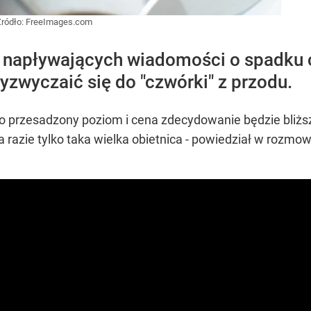
Źródło:
FreeImages.com
 z napływających wiadomości o spadku
yzwyczaić się do "czwórki" z przodu.
o przesadzony poziom i cena zdecydowanie będzie bliższa 4
a razie tylko taka wielka obietnica - powiedział w rozmow