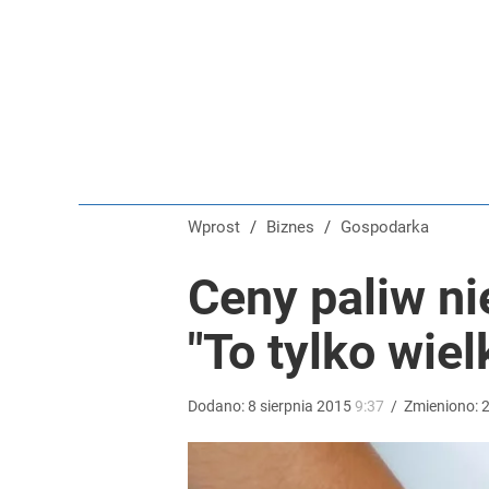
Przepisanie mieszkania kosztuje więcej, niż myślis
dodaj
Umowy zlecenia i B2B pod lupą. PIP dostała dziesią
dodaj
Wprost
/
Biznes
/
Gospodarka
Tajemnica paragonów grozy. Tak restauratorzy m
Ceny paliw nie
"To tylko wiel
3
Dodano:
8
sierpnia
2015
9:37
/
Zmieniono: