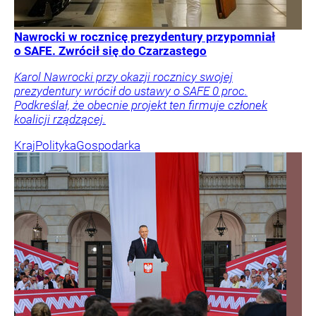
Nawrocki w rocznicę prezydentury przypomniał
o SAFE. Zwrócił się do Czarzastego
Karol Nawrocki przy okazji rocznicy swojej
prezydentury wrócił do ustawy o SAFE 0 proc.
Podkreślał, że obecnie projekt ten firmuje członek
koalicji rządzącej.
Kraj
Polityka
Gospodarka