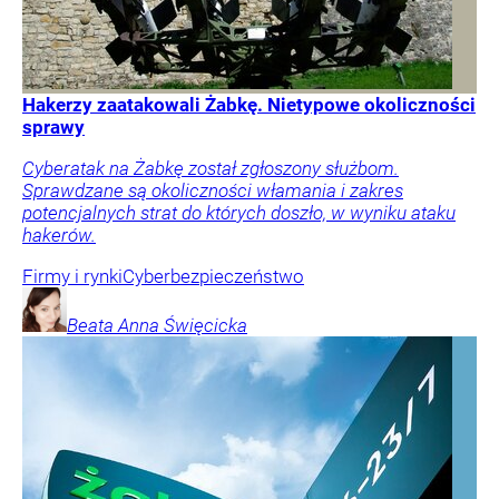
Hakerzy zaatakowali Żabkę. Nietypowe okoliczności
sprawy
Cyberatak na Żabkę został zgłoszony służbom.
Sprawdzane są okoliczności włamania i zakres
potencjalnych strat do których doszło, w wyniku ataku
hakerów.
Firmy i rynki
Cyberbezpieczeństwo
Beata Anna
Święcicka