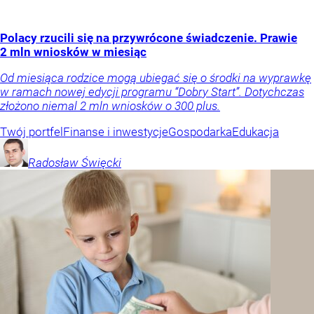
Polacy rzucili się na przywrócone świadczenie. Prawie
2 mln wniosków w miesiąc
Od miesiąca rodzice mogą ubiegać się o środki na wyprawkę
w ramach nowej edycji programu “Dobry Start”. Dotychczas
złożono niemal 2 mln wniosków o 300 plus.
Twój portfel
Finanse i inwestycje
Gospodarka
Edukacja
Radosław
Święcki