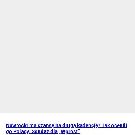
Nawrocki ma szansę na drugą kadencję? Tak ocenili
go Polacy. Sondaż dla „Wprost”