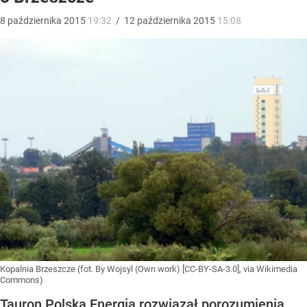
8
października
2015
19:32
/
12
października
2015
15:08
Kopalnia Brzeszcze (fot. By Wojsyl (Own work) [CC-BY-SA-3.0], via Wikimedia
Commons)
Tauron Polska Energia rozwiązał porozumienia