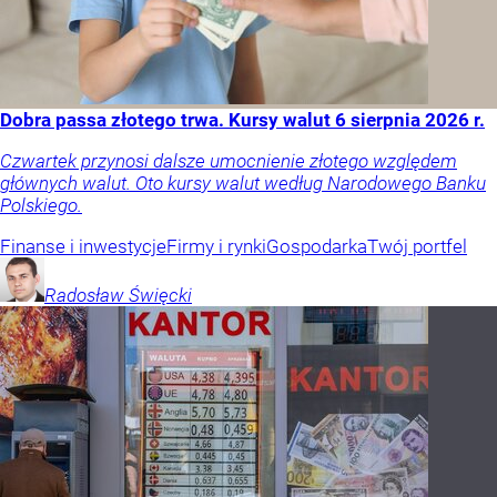
Dobra passa złotego trwa. Kursy walut 6 sierpnia 2026 r.
Czwartek przynosi dalsze umocnienie złotego względem
głównych walut. Oto kursy walut według Narodowego Banku
Polskiego.
Finanse i inwestycje
Firmy i rynki
Gospodarka
Twój portfel
Radosław
Święcki