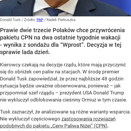
Donald Tusk
/ Źródło:
PAP
/
Radek Pietruszka
Prawie dwie trzecie Polaków chce przywrócenia
pakietu CPN na dwa ostatnie tygodnie wakacji
- wynika z sondażu dla “Wprost”. Decyzja w tej
sprawie lada dzień.
Kierowcy czekają na decyzje rządu, które mają przyczynić
się do obniżek cen paliw na stacjach. W środę premier
Donald Tusk zapowiedział, że przez najbliższe 48 godzin
sytuacja będzie uważnie obserwowana, ponieważ – jak
przypomniał szef rząądu – prezydent USA Donald Trump
nie wykluczył odblokowania cieśniny Ormuz w tym czasie.
Tusk zaznaczył, że analizowane są różne warianty wsparcia.
Nie wykluczył częściowego
zastosowania rozwiązań
podobnych do pakietu „Ceny Paliwa Niżej” (CPN
),