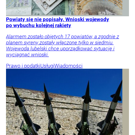
Powiaty się nie popisały. Wnioski wojewody
po wybuchu kolejnej rakiety
Alarmem zostało objętych 17 powiatów, a zgodnie z
planem syreny zostały włączone tylko w siedmiu.
Wojewoda lubelski chce uporządkować sytuację i
wyciągnąć wnioski.
Prawo i podatki
Usługi
Wiadomości