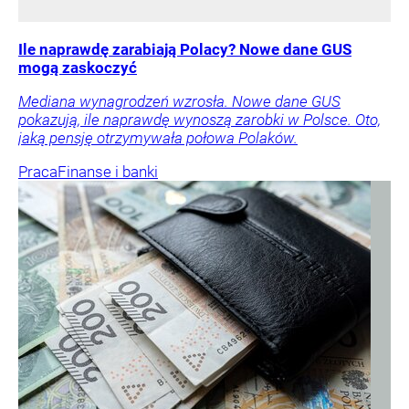
Ile naprawdę zarabiają Polacy? Nowe dane GUS
mogą zaskoczyć
Mediana wynagrodzeń wzrosła. Nowe dane GUS
pokazują, ile naprawdę wynoszą zarobki w Polsce. Oto,
jaką pensję otrzymywała połowa Polaków.
Praca
Finanse i banki