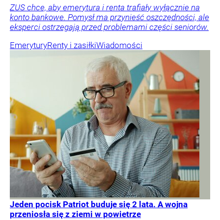
ZUS chce, aby emerytura i renta trafiały wyłącznie na
konto bankowe. Pomysł ma przynieść oszczędności, ale
eksperci ostrzegają przed problemami części seniorów.
Emerytury
Renty i zasiłki
Wiadomości
Jeden pocisk Patriot buduje się 2 lata. A wojna
przeniosła się z ziemi w powietrze