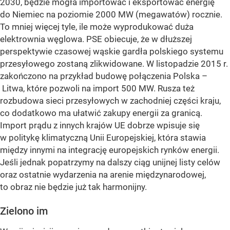
2030, będzie mogła importować i eksportować energię
do Niemiec na poziomie 2000 MW (megawatów) rocznie.
To mniej więcej tyle, ile może wyprodukować duża
elektrownia węglowa. PSE obiecuje, że w dłuższej
perspektywie czasowej wąskie gardła polskiego systemu
przesyłowego zostaną zlikwidowane. W listopadzie 2015 r.
zakończono na przykład budowę połączenia Polska –
Litwa, które pozwoli na import 500 MW. Rusza też
rozbudowa sieci przesyłowych w zachodniej części kraju,
co dodatkowo ma ułatwić zakupy energii za granicą.
Import prądu z innych krajów UE dobrze wpisuje się
w politykę klimatyczną Unii Europejskiej, która stawia
między innymi na integrację europejskich rynków energii.
Jeśli jednak popatrzymy na dalszy ciąg unijnej listy celów
oraz ostatnie wydarzenia na arenie międzynarodowej,
to obraz nie będzie już tak harmonijny.
Zielono im