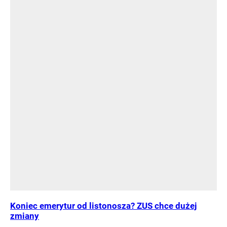
Koniec emerytur od listonosza? ZUS chce dużej
zmiany