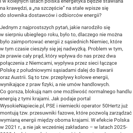
i w kolejnych latach polska energetyka będzie stawiana
na krawędzi, a „na szczęście” na stałe wpisze się
do słownika dostawców i odbiorców energii?
Jednym z najprostszych pytań, jakie narodziło się
w sierpniu ubiegłego roku, było to, dlaczego nie można
było zaimportować energii z sąsiednich Niemiec, które
w tym czasie cieszyły się jej nadwyżką. Problem w tym,
że prawie cały prąd, który wpływa do nas przez dwa
połączenia z Niemcami, wypływa przez sieci łączące
Polskę z południowymi sąsiadami dalej do Bawarii
oraz Austrii. Są to tzw. przepływy kołowe energii,
wynikające z praw fizyki, a nie umów handlowych.
Co gorsza, blokują nam one możliwość normalnego handlu
energią z tymi krajami. Jak podaje portal
WysokieNapiecie.pl, PSE i niemiecki operator 50Hertz już
montują tzw. przesuwniki fazowe, które pozwolą zarządzać
wymianą energii między oboma krajami. W efekcie Polska
w 2021 r., a nie jak wcześniej zakładano – w latach 2025-