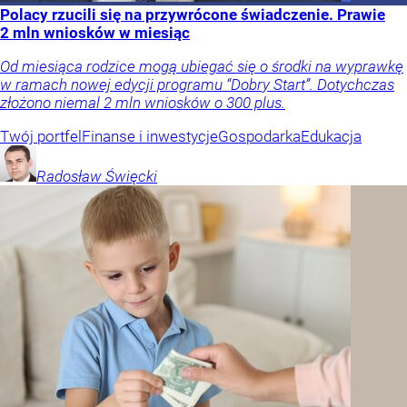
Polacy rzucili się na przywrócone świadczenie. Prawie
2 mln wniosków w miesiąc
Od miesiąca rodzice mogą ubiegać się o środki na wyprawkę
w ramach nowej edycji programu “Dobry Start”. Dotychczas
złożono niemal 2 mln wniosków o 300 plus.
Twój portfel
Finanse i inwestycje
Gospodarka
Edukacja
Radosław
Święcki