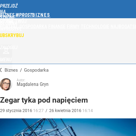
PRZEJDŹ
NA
BIZNES WPROST
STRONĘ
OPINIE
TWÓJ
GŁÓWNĄ
PORTFEL
GOSPODARKA
FINANSE
FIRMY
TECHNOLOGIE
NAJBOGATSI
WPROST.PL
UBSKRYBUJ
ZALOGUJ
MENU
Biznes
/
Gospodarka
Autor:
Magdalena Gryn
Zegar tyka pod napięciem
29
stycznia
2016
16:27
/
26
kwietnia
2016
16:14