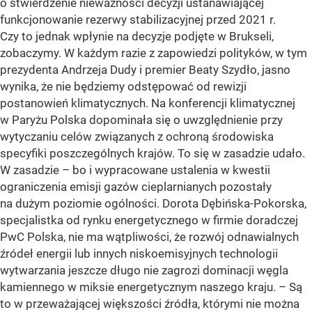
o stwierdzenie nieważności decyzji ustanawiającej
funkcjonowanie rezerwy stabilizacyjnej przed 2021 r.
Czy to jednak wpłynie na decyzje podjęte w Brukseli,
zobaczymy. W każdym razie z zapowiedzi polityków, w tym
prezydenta Andrzeja Dudy i premier Beaty Szydło, jasno
wynika, że nie będziemy odstępować od rewizji
postanowień klimatycznych. Na konferencji klimatycznej
w Paryżu Polska dopominała się o uwzględnienie przy
wytyczaniu celów związanych z ochroną środowiska
specyfiki poszczególnych krajów. To się w zasadzie udało.
W zasadzie – bo i wypracowane ustalenia w kwestii
ograniczenia emisji gazów cieplarnianych pozostały
na dużym poziomie ogólności. Dorota Dębińska-Pokorska,
specjalistka od rynku energetycznego w firmie doradczej
PwC Polska, nie ma wątpliwości, że rozwój odnawialnych
źródeł energii lub innych niskoemisyjnych technologii
wytwarzania jeszcze długo nie zagrozi dominacji węgla
kamiennego w miksie energetycznym naszego kraju. – Są
to w przeważającej większości źródła, którymi nie można