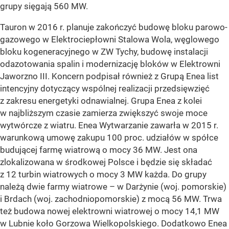
grupy sięgają 560 MW.
Tauron w 2016 r. planuje zakończyć budowę bloku parowo-
gazowego w Elektrociepłowni Stalowa Wola, węglowego
bloku kogeneracyjnego w ZW Tychy, budowę instalacji
odazotowania spalin i modernizację bloków w Elektrowni
Jaworzno III. Koncern podpisał również z Grupą Enea list
intencyjny dotyczący wspólnej realizacji przedsięwzięć
z zakresu energetyki odnawialnej. Grupa Enea z kolei
w najbliższym czasie zamierza zwiększyć swoje moce
wytwórcze z wiatru. Enea Wytwarzanie zawarła w 2015 r.
warunkową umowę zakupu 100 proc. udziałów w spółce
budującej farmę wiatrową o mocy 36 MW. Jest ona
zlokalizowana w środkowej Polsce i będzie się składać
z 12 turbin wiatrowych o mocy 3 MW każda. Do grupy
należą dwie farmy wiatrowe – w Darżynie (woj. pomorskie)
i Brdach (woj. zachodniopomorskie) z mocą 56 MW. Trwa
też budowa nowej elektrowni wiatrowej o mocy 14,1 MW
w Lubnie koło Gorzowa Wielkopolskiego. Dodatkowo Enea