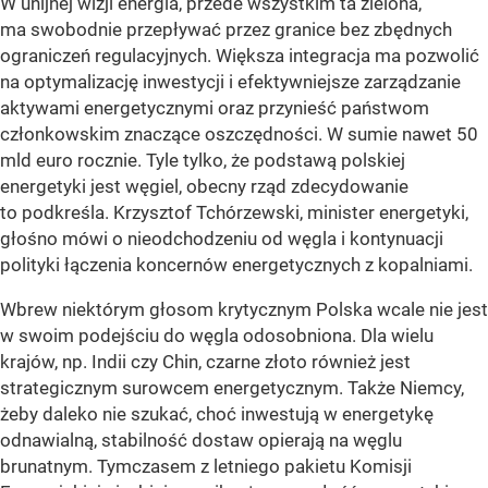
W unijnej wizji energia, przede wszystkim ta zielona,
ma swobodnie przepływać przez granice bez zbędnych
ograniczeń regulacyjnych. Większa integracja ma pozwolić
na optymalizację inwestycji i efektywniejsze zarządzanie
aktywami energetycznymi oraz przynieść państwom
członkowskim znaczące oszczędności. W sumie nawet 50
mld euro rocznie. Tyle tylko, że podstawą polskiej
energetyki jest węgiel, obecny rząd zdecydowanie
to podkreśla. Krzysztof Tchórzewski, minister energetyki,
głośno mówi o nieodchodzeniu od węgla i kontynuacji
polityki łączenia koncernów energetycznych z kopalniami.
Wbrew niektórym głosom krytycznym Polska wcale nie jest
w swoim podejściu do węgla odosobniona. Dla wielu
krajów, np. Indii czy Chin, czarne złoto również jest
strategicznym surowcem energetycznym. Także Niemcy,
żeby daleko nie szukać, choć inwestują w energetykę
odnawialną, stabilność dostaw opierają na węglu
brunatnym. Tymczasem z letniego pakietu Komisji