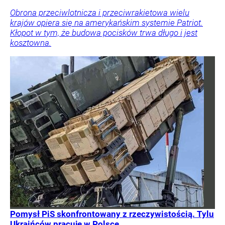
Obrona przeciwlotnicza i przeciwrakietowa wielu
krajów opiera się na amerykańskim systemie Patriot.
Kłopot w tym, że budowa pocisków trwa długo i jest
kosztowna.
Pomysł PiS skonfrontowany z rzeczywistością. Tylu
Ukraińców pracuje w Polsce