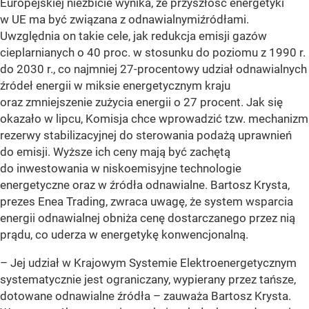
Europejskiej niezbicie wynika, że przyszłość energetyki
w UE ma być związana z odnawialnymiźródłami.
Uwzględnia on takie cele, jak redukcja emisji gazów
cieplarnianych o 40 proc. w stosunku do poziomu z 1990 r.
do 2030 r., co najmniej 27-procentowy udział odnawialnych
źródeł energii w miksie energetycznym kraju
oraz zmniejszenie zużycia energii o 27 procent. Jak się
okazało w lipcu, Komisja chce wprowadzić tzw. mechanizm
rezerwy stabilizacyjnej do sterowania podażą uprawnień
do emisji. Wyższe ich ceny mają być zachętą
do inwestowania w niskoemisyjne technologie
energetyczne oraz w źródła odnawialne. Bartosz Krysta,
prezes Enea Trading, zwraca uwagę, że system wsparcia
energii odnawialnej obniża cenę dostarczanego przez nią
prądu, co uderza w energetykę konwencjonalną.
– Jej udział w Krajowym Systemie Elektroenergetycznym
systematycznie jest ograniczany, wypierany przez tańsze,
dotowane odnawialne źródła – zauważa Bartosz Krysta.