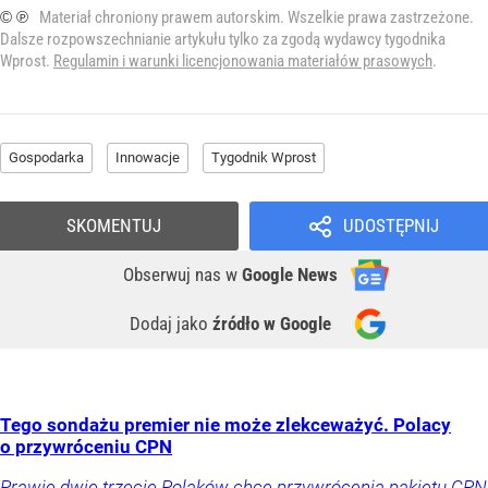
© ℗
Materiał chroniony prawem autorskim. Wszelkie prawa zastrzeżone.
Dalsze rozpowszechnianie artykułu tylko za zgodą wydawcy tygodnika
Wprost.
Regulamin i warunki licencjonowania materiałów prasowych
.
Gospodarka
Innowacje
Tygodnik Wprost
SKOMENTUJ
UDOSTĘPNIJ
Obserwuj nas
w
Google News
Dodaj jako
źródło w Google
Tego sondażu premier nie może zlekceważyć. Polacy
o przywróceniu CPN
Prawie dwie trzecie Polaków chce przywrócenia pakietu CPN