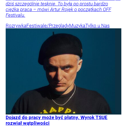
dziś szczególnie tęsknię. To była po prostu bardzo
ciężka praca – mówi Artur Rojek o początkach OFF
Festivalu.
Rozrywka
Festiwale/Przeglądy
Muzyka
Tylko u Nas
Dojazd do pracy może być płatny. Wyrok TSUE
rozwiał wątpliwości