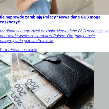
Ile naprawdę zarabiają Polacy? Nowe dane GUS mogą
zaskoczyć
Mediana wynagrodzeń wzrosła. Nowe dane GUS pokazują, ile
naprawdę wynoszą zarobki w Polsce. Oto, jaką pensję
otrzymywała połowa Polaków.
Praca
Finanse i banki