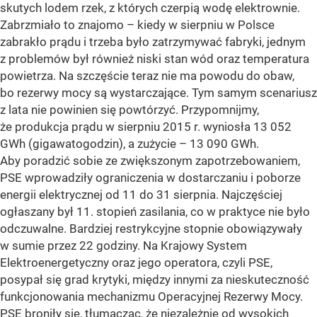
skutych lodem rzek, z których czerpią wodę elektrownie.
Zabrzmiało to znajomo – kiedy w sierpniu w Polsce
zabrakło prądu i trzeba było zatrzymywać fabryki, jednym
z problemów był również niski stan wód oraz temperatura
powietrza. Na szczęście teraz nie ma powodu do obaw,
bo rezerwy mocy są wystarczające. Tym samym scenariusz
z lata nie powinien się powtórzyć. Przypomnijmy,
że produkcja prądu w sierpniu 2015 r. wyniosła 13 052
GWh (gigawatogodzin), a zużycie – 13 090 GWh.
Aby poradzić sobie ze zwiększonym zapotrzebowaniem,
PSE wprowadziły ograniczenia w dostarczaniu i poborze
energii elektrycznej od 11 do 31 sierpnia. Najczęściej
ogłaszany był 11. stopień zasilania, co w praktyce nie było
odczuwalne. Bardziej restrykcyjne stopnie obowiązywały
w sumie przez 22 godziny. Na Krajowy System
Elektroenergetyczny oraz jego operatora, czyli PSE,
posypał się grad krytyki, między innymi za nieskuteczność
funkcjonowania mechanizmu Operacyjnej Rezerwy Mocy.
PSE broniły się, tłumacząc, że niezależnie od wysokich