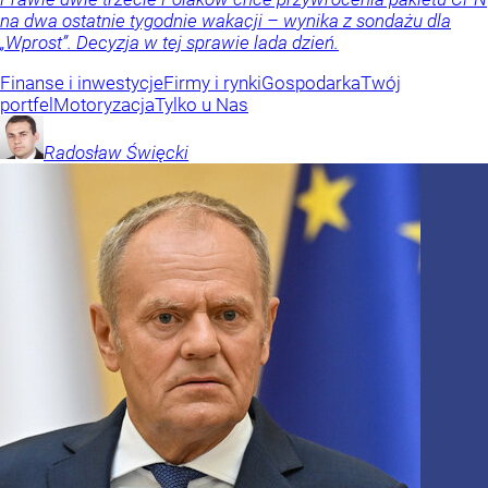
na dwa ostatnie tygodnie wakacji – wynika z sondażu dla
„Wprost”. Decyzja w tej sprawie lada dzień.
Finanse i inwestycje
Firmy i rynki
Gospodarka
Twój
portfel
Motoryzacja
Tylko u Nas
Radosław
Święcki