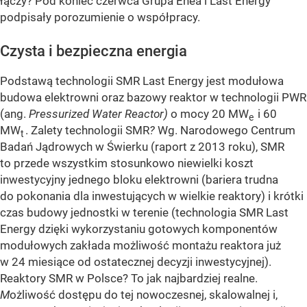
łączy? Pod koniec czerwca Grupa Enea i Last Energy
podpisały porozumienie o współpracy.
Czysta i bezpieczna energia
Podstawą technologii SMR Last Energy jest modułowa
budowa elektrowni oraz bazowy reaktor w technologii PWR
(ang.
Pressurized Water Reactor
)
o mocy 20 MW
i 60
e
MW
. Zalety technologii SMR
?
Wg. Narodowego Centrum
t
Badań Jądrowych w Świerku (raport z 2013 roku), SMR
to przede wszystkim stosunkowo niewielki koszt
inwestycyjny jednego bloku elektrowni (bariera trudna
do pokonania dla inwestujących w wielkie reaktory) i krótki
czas budowy jednostki w terenie (technologia SMR Last
Energy dzięki wykorzystaniu gotowych komponentów
modułowych zakłada możliwość montażu reaktora już
w 24 miesiące od ostatecznej decyzji inwestycyjnej).
Reaktory SMR w Polsce? To jak najbardziej realne.
M
ożliwość dostępu do tej nowoczesnej, skalowalnej i,