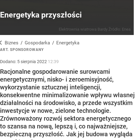
Energetyka przyszłości
Elektrownia wiatrowa Bardy
Źródło:
Enea
Biznes
/
Gospodarka
/
Energetyka
ART. SPONSOROWANY
Dodano:
5
sierpnia
2022
12:39
Racjonalne gospodarowanie surowcami
energetycznymi, nisko- i zeroemisyjność,
wykorzystanie sztucznej inteligencji,
konsekwentne minimalizowanie wpływu własnej
działalności na środowisko, a przede wszystkim
inwestycje w nowe, zielone technologie.
Zrównoważony rozwój sektora energetycznego
to szansa na nową, lepszą i, co najważniejsze,
bezpieczną przyszłość. Jak jej budowa wygląda