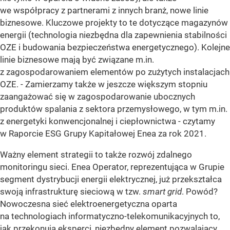
we współpracy z partnerami z innych branż, nowe linie
biznesowe. Kluczowe projekty to te dotyczące magazynów
energii (technologia niezbędna dla zapewnienia stabilności
OZE i budowania bezpieczeństwa energetycznego). Kolejne
linie biznesowe mają być związane m.in.
z zagospodarowaniem elementów po zużytych instalacjach
OZE. - Zamierzamy także w jeszcze większym stopniu
zaangażować się w zagospodarowanie ubocznych
produktów spalania z sektora przemysłowego, w tym m.in.
z energetyki konwencjonalnej i ciepłownictwa - czytamy
w Raporcie ESG Grupy Kapitałowej Enea za rok 2021.
Ważny element strategii to także rozwój zdalnego
monitoringu sieci. Enea Operator, reprezentująca w Grupie
segment dystrybucji energii elektrycznej, już przekształca
swoją infrastrukturę sieciową w tzw.
smart grid
. Powód?
Nowoczesna sieć elektroenergetyczna oparta
na technologiach informatyczno-telekomunikacyjnych to,
jak przekonują eksperci, niezbędny element pozwalający