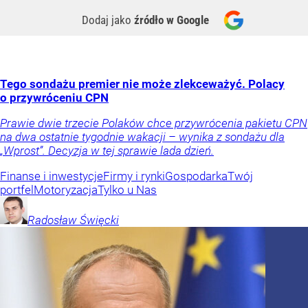
Dodaj jako
źródło w Google
Tego sondażu premier nie może zlekceważyć. Polacy
o przywróceniu CPN
Prawie dwie trzecie Polaków chce przywrócenia pakietu CPN
na dwa ostatnie tygodnie wakacji – wynika z sondażu dla
„Wprost”. Decyzja w tej sprawie lada dzień.
Finanse i inwestycje
Firmy i rynki
Gospodarka
Twój
portfel
Motoryzacja
Tylko u Nas
Radosław
Święcki