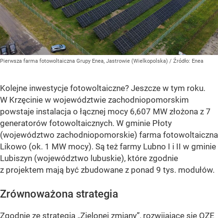
Pierwsza farma fotowoltaiczna Grupy Enea, Jastrowie (Wielkopolska)
/ Źródło:
Enea
Kolejne inwestycje fotowoltaiczne? Jeszcze w tym roku.
W Krzęcinie w województwie zachodniopomorskim
powstaje instalacja o łącznej mocy 6,607 MW złożona z 7
generatorów fotowoltaicznych. W gminie Płoty
(województwo zachodniopomorskie) farma fotowoltaiczna
Likowo (ok. 1 MW mocy). Są też farmy Lubno I i II w gminie
Lubiszyn (województwo lubuskie), które zgodnie
z projektem mają być zbudowane z ponad 9 tys. modułów.
Zrównoważona strategia
Zgodnie ze strategią „Zielonej zmiany”, rozwijające się OZE