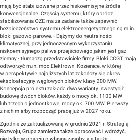
mają być stabilizowane przez niskoemisyjne źródła
konwencjonalne. Częścią systemu, który oprócz
stabilizowania OZE ma za zadanie także zapewnić
bezpieczeństwo systemu elektroenergetycznego są m.in
bloki gazowo-parowe. - Dążymy do neutralności
klimatycznej, przy jednoczesnym wykorzystaniu
niskoemisyjnego paliwa przejściowego jakim jest gaz
ziemny - tłumaczą przedstawiciele firmy. Bloki CCGT mają
odtworzyć m.in. moc Elektrowni Kozienice, w której
w perspektywie najbliższych lat zakończy się okres
eksploatacyjny węglowych bloków klasy 200 MW.
Koncepcja projektu zakłada dwa warianty inwestycji:
budowę dwóch bloków, każdy o mocy ok. 1100 MW
lub trzech o jednostkowej mocy ok. 700 MW. Pierwszy
z nich miałby rozpocząć pracę już w 2027 roku.
Zgodnie ze zaktualizowaną w grudniu 2021 r. Strategią
Rozwoju, Grupa zamierza także opracować i wdrożyć,
nie tylko w oparciu o własne zasoby, ale także