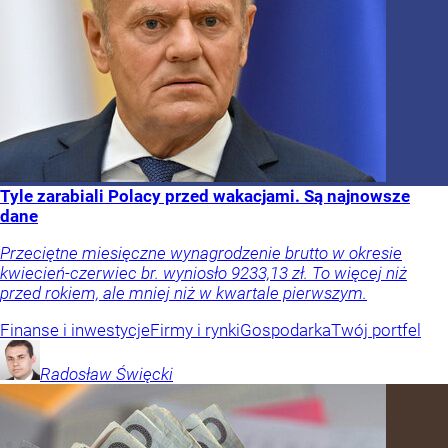
Tyle zarabiali Polacy przed wakacjami. Są najnowsze
dane
Przeciętne miesięczne wynagrodzenie brutto w okresie
kwiecień-czerwiec br. wyniosło 9233,13 zł. To więcej niż
przed rokiem, ale mniej niż w kwartale pierwszym.
Finanse i inwestycje
Firmy i rynki
Gospodarka
Twój portfel
Radosław
Święcki