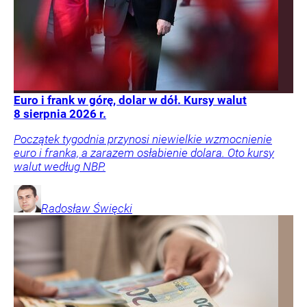
Euro i frank w górę, dolar w dół. Kursy walut
8 sierpnia 2026 r.
Początek tygodnia przynosi niewielkie wzmocnienie
euro i franka, a zarazem osłabienie dolara. Oto kursy
walut według NBP.
Radosław
Święcki