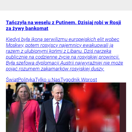
Tańczyła na weselu z Putinem. Dzisiaj robi w Rosji
za żywy bankomat
Kiedyś była ikoną serwilizmu europejskich elit wobec
Moskwy, potem rosyjscy najemnicy ewakuowali ją
razem z ulubionymi końmi z Libanu. Dziś narzeka
publicznie na codzienne życie na rosyjskiej prowincji.
Była szefowa dyplomacji Austrii najwyraźniej nie może
pojąć rozumem zakamarków rosyjskiej duszy.
Świat
Polityka
Tylko u Nas
Tygodnik Wprost