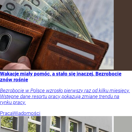
Wakacje miały pomóc, a stało się inaczej. Bezrobocie
znów rośnie
Bezrobocie w Polsce wzrosło pierwszy raz od kilku miesięcy.
Wstępne dane resortu pracy pokazują zmianę trendu na
rynku pracy.
Praca
Wiadomości