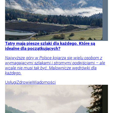
Tatry mają piesze szlaki dla każdego. Które są
idealne dla początkujących?
Najwyższe góry w Polsce kojarzą się wielu osobom z
wymagającymi szlakami i stromymi podejściami – ale
wcale nie musi tak być. Malownicze wędrówki dla
każdego.
Usługi
Zdrowie
Wiadomości