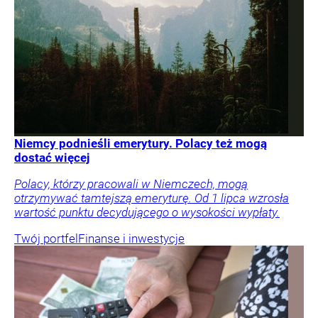
Niemcy podnieśli emerytury. Polacy też mogą
dostać więcej
Polacy, którzy pracowali w Niemczech, mogą
otrzymywać tamtejszą emeryturę. Od 1 lipca wzrosła
wartość punktu decydującego o wysokości wypłaty.
Twój portfel
Finanse i inwestycje