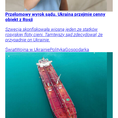
Przełomowy wyrok sądu. Ukraina przejmie cenny
obiekt z Rosji
Szwecja skonfiskowała wiosną jeden ze statków
rosyjskiej floty cieni. Tamtejszy sąd zdecydował, że
przypadnie on Ukrainie.
Świat
Wojna w Ukrainie
Polityka
Gospodarka