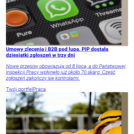
Umowy zlecenia i B2B pod lupą. PIP dostała
dziesiątki zgłoszeń w trzy dni
Nowe przepisy obowiązują od 8 lipca, a do Państwowej
Inspekcji Pracy wpłynęło już około 70 skarg. Część
zgłoszeń zakończy się kontrolami.
Twój portfel
Praca