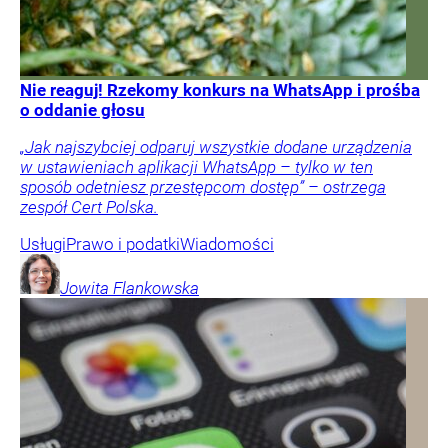
Nie reaguj! Rzekomy konkurs na WhatsApp i prośba
o oddanie głosu
„Jak najszybciej odparuj wszystkie dodane urządzenia
w ustawieniach aplikacji WhatsApp – tylko w ten
sposób odetniesz przestępcom dostęp” – ostrzega
zespół Cert Polska.
Usługi
Prawo i podatki
Wiadomości
Jowita
Flankowska