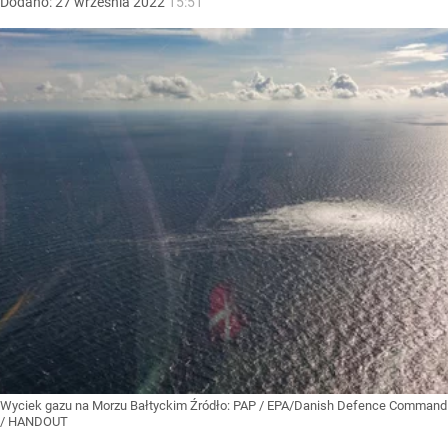
Dodano:
27
września
2022
15:51
Wyciek gazu na Morzu Bałtyckim
Źródło:
PAP
/
EPA/Danish Defence Command
/ HANDOUT