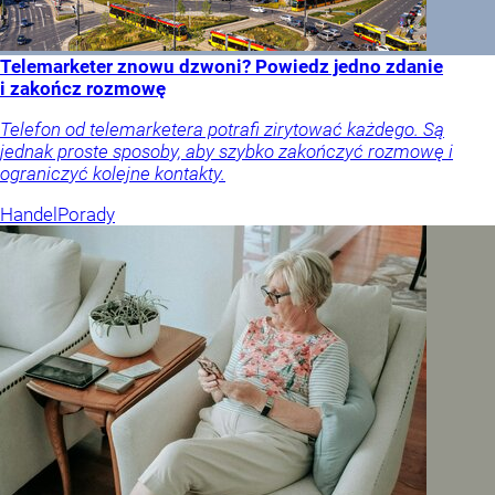
Telemarketer znowu dzwoni? Powiedz jedno zdanie
i zakończ rozmowę
Telefon od telemarketera potrafi zirytować każdego. Są
jednak proste sposoby, aby szybko zakończyć rozmowę i
ograniczyć kolejne kontakty.
Handel
Porady