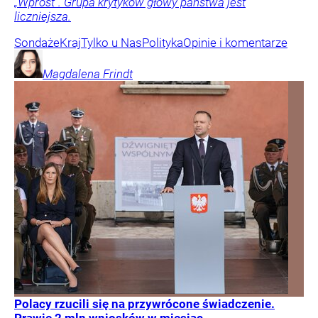
„Wprost”. Grupa krytyków głowy państwa jest
liczniejsza.
Sondaże
Kraj
Tylko u Nas
Polityka
Opinie i komentarze
Magdalena
Frindt
Polacy rzucili się na przywrócone świadczenie.
Prawie 2 mln wniosków w miesiąc