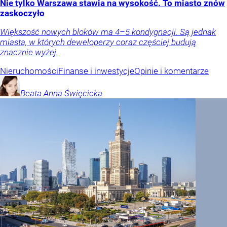
Nie tylko Warszawa stawia na wysokość. To miasto znów
zaskoczyło
Większość nowych bloków ma 4–5 kondygnacji. Są jednak
miasta, w których deweloperzy coraz częściej budują
znacznie wyżej.
Nieruchomości
Finanse i inwestycje
Opinie i komentarze
Beata Anna
Święcicka