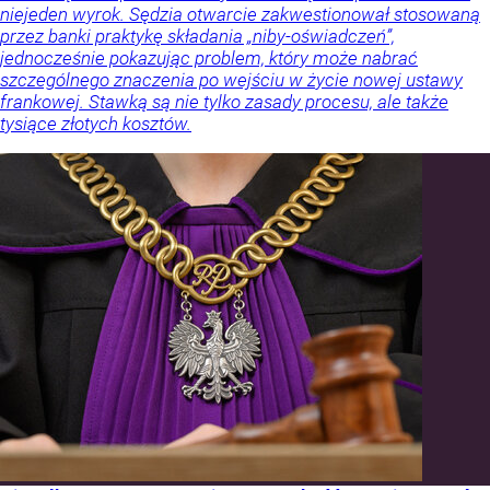
niejeden wyrok. Sędzia otwarcie zakwestionował stosowaną
przez banki praktykę składania „niby-oświadczeń”,
jednocześnie pokazując problem, który może nabrać
szczególnego znaczenia po wejściu w życie nowej ustawy
frankowej. Stawką są nie tylko zasady procesu, ale także
tysiące złotych kosztów.