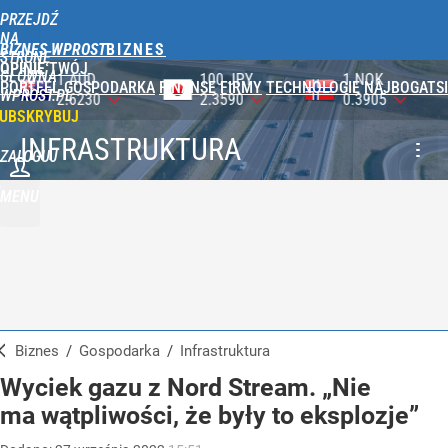
PRZEJDŹ
NA
BIZNES WPROST
STRONĘ
OPINIE
TWÓJ
GŁÓWNĄ
100 JPY
1 NOK
1 DKK
PORTFEL
GOSPODARKA
FINANSE
FIRMY
TECHNOLOGIE
NAJBOGATSI
WPROST.PL
2.3590
0.3905
0.5750
UBSKRYBUJ
INFRASTRUKTURA
ZALOGUJ
MENU
Biznes
/
Gospodarka
/
Infrastruktura
Wyciek gazu z Nord Stream. „Nie
ma wątpliwości, że były to eksplozje”