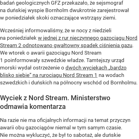
badań geologicznych GFZ przekazało, że sejsmograf
na duńskiej wyspie Bornholm dwukrotnie zarejestrował
w poniedziałek skoki oznaczające wstrząsy ziemi.
Wcześniej informowaliśmy, że w nocy z niedzieli
na poniedziałek
w jednej z rur nieczynnego gazociągu Nord
Stream 2 odnotowano gwałtowny spadek ciśnienia gazu
.
We wtorek o awarii gazociągu Nord Stream
1 poinformowały szwedzkie władze. Tamtejszy urząd
morski wydał ostrzeżenie o
dwóch wyciekach „bardzo
blisko siebie” na rurociągu Nord Stream 1
na wodach
szwedzkich i duńskich na północny wschód od Bornholmu.
Wyciek z Nord Stream. Ministerstwo
odmawia komentarza
Na razie nie ma oficjalnych informacji na temat przyczyn
awarii obu gazociągów niemal w tym samym czasie.
Nie można wykluczyć, że był to sabotaż, ale duńskie