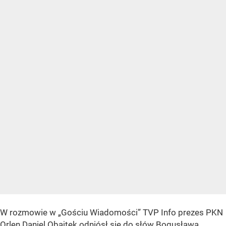
W rozmowie w „Gościu Wiadomości” TVP Info prezes PKN
Orlen Daniel Obajtek odniósł się do słów Bogusława