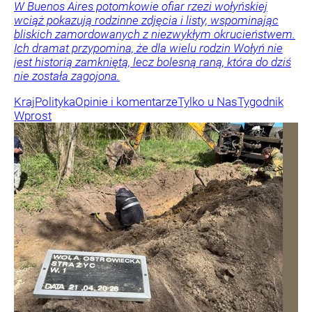
W Buenos Aires potomkowie ofiar rzezi wołyńskiej
wciąż pokazują rodzinne zdjęcia i listy, wspominając
bliskich zamordowanych z niezwykłym okrucieństwem.
Ich dramat przypomina, że dla wielu rodzin Wołyń nie
jest historią zamkniętą, lecz bolesną raną, która do dziś
nie została zagojona.
Kraj
Polityka
Opinie i komentarze
Tylko u Nas
Tygodnik
Wprost