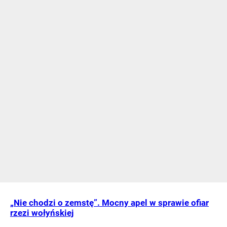
„Nie chodzi o zemstę”. Mocny apel w sprawie ofiar
rzezi wołyńskiej