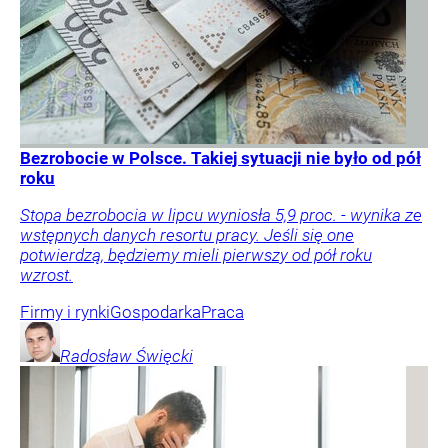
Bezrobocie w Polsce. Takiej sytuacji nie było od pół
roku
Stopa bezrobocia w lipcu wyniosła 5,9 proc. - wynika ze
wstępnych danych resortu pracy. Jeśli się one
potwierdzą, będziemy mieli pierwszy od pół roku
wzrost.
Firmy i rynki
Gospodarka
Praca
Radosław
Święcki