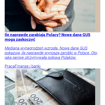
Ile naprawdę zarabiają Polacy? Nowe dane GUS
mogą zaskoczyć
Mediana wynagrodzeń wzrosła. Nowe dane GUS
pokazują, ile naprawdę wynoszą zarobki w Polsce. Oto,
jaką pensję otrzymywała połowa Polaków.
Praca
Finanse i banki