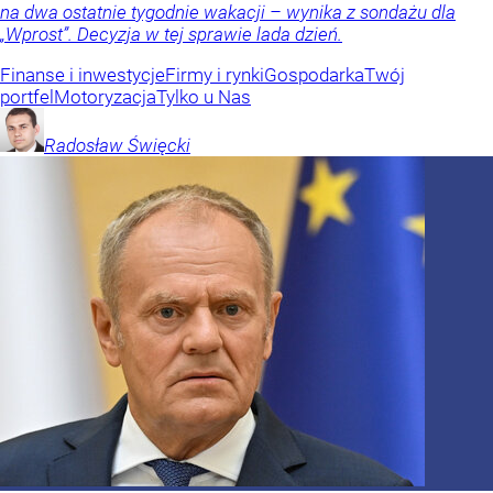
na dwa ostatnie tygodnie wakacji – wynika z sondażu dla
„Wprost”. Decyzja w tej sprawie lada dzień.
Finanse i inwestycje
Firmy i rynki
Gospodarka
Twój
portfel
Motoryzacja
Tylko u Nas
Radosław
Święcki