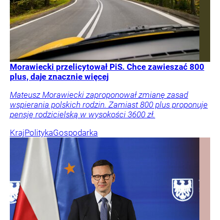
Morawiecki przelicytował PiS. Chce zawieszać 800
plus, daje znacznie więcej
Mateusz Morawiecki zaproponował zmianę zasad
wspierania polskich rodzin. Zamiast 800 plus proponuje
pensję rodzicielską w wysokości 3600 zł.
Kraj
Polityka
Gospodarka