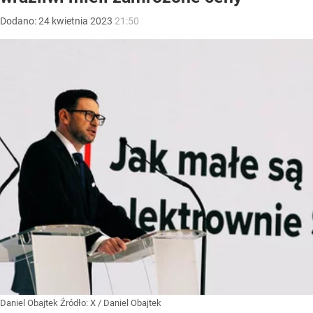
Dodano:
24
kwietnia
2023
21:50
Daniel Obajtek
Źródło:
X
/
Daniel Obajtek