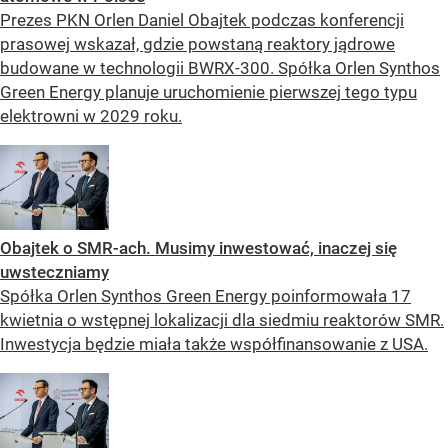
Prezes PKN Orlen Daniel Obajtek podczas konferencji
prasowej wskazał, gdzie powstaną reaktory jądrowe
budowane w technologii BWRX-300. Spółka Orlen Synthos
Green Energy planuje uruchomienie pierwszej tego typu
elektrowni w 2029 roku.
Obajtek o SMR-ach. Musimy inwestować, inaczej się
uwsteczniamy
Spółka Orlen Synthos Green Energy poinformowała 17
kwietnia o wstępnej lokalizacji dla siedmiu reaktorów SMR.
Inwestycja będzie miała także współfinansowanie z USA.