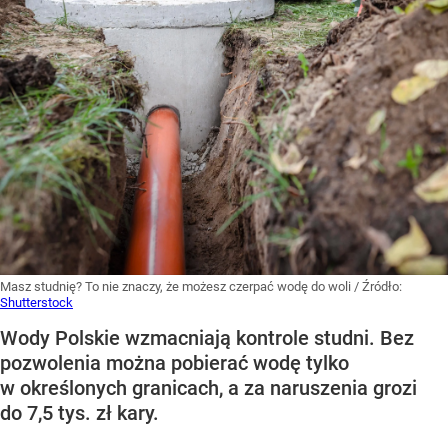
Masz studnię? To nie znaczy, że możesz czerpać wodę do woli
/ Źródło:
Shutterstock
Wody Polskie wzmacniają kontrole studni. Bez
pozwolenia można pobierać wodę tylko
w określonych granicach, a za naruszenia grozi
do 7,5 tys. zł kary.