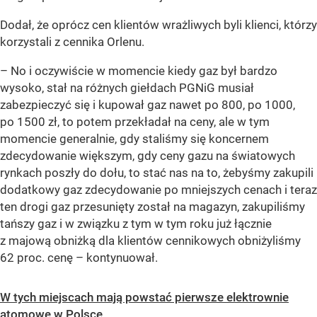
Dodał, że oprócz cen klientów wrażliwych byli klienci, którzy
korzystali z cennika Orlenu.
– No i oczywiście w momencie kiedy gaz był bardzo
wysoko, stał na różnych giełdach PGNiG musiał
zabezpieczyć się i kupował gaz nawet po 800, po 1000,
po 1500 zł, to potem przekładał na ceny, ale w tym
momencie generalnie, gdy staliśmy się koncernem
zdecydowanie większym, gdy ceny gazu na światowych
rynkach poszły do dołu, to stać nas na to, żebyśmy zakupili
dodatkowy gaz zdecydowanie po mniejszych cenach i teraz
ten drogi gaz przesunięty został na magazyn, zakupiliśmy
tańszy gaz i w związku z tym w tym roku już łącznie
z majową obniżką dla klientów cennikowych obniżyliśmy
62 proc. cenę – kontynuował.
W tych miejscach mają powstać pierwsze elektrownie
atomowe w Polsce