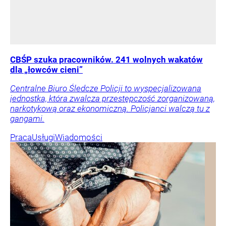
CBŚP szuka pracowników. 241 wolnych wakatów
dla „łowców cieni”
Centralne Biuro Śledcze Policji to wyspecjalizowana
jednostka, która zwalcza przestępczość zorganizowaną,
narkotykową oraz ekonomiczną. Policjanci walczą tu z
gangami.
Praca
Usługi
Wiadomości