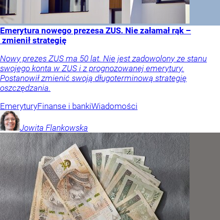
Emerytura nowego prezesa ZUS. Nie załamał rąk –
zmienił strategię
Nowy prezes ZUS ma 50 lat. Nie jest zadowolony ze stanu
swojego konta w ZUS i z prognozowanej emerytury.
Postanowił zmienić swoją długoterminową strategię
oszczędzania.
Emerytury
Finanse i banki
Wiadomości
Jowita
Flankowska