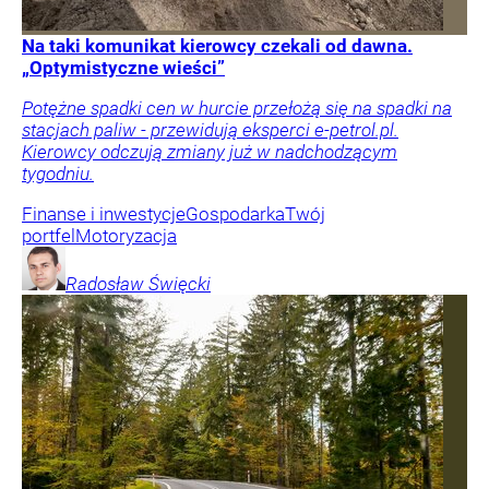
Na taki komunikat kierowcy czekali od dawna.
„Optymistyczne wieści”
Potężne spadki cen w hurcie przełożą się na spadki na
stacjach paliw - przewidują eksperci e-petrol.pl.
Kierowcy odczują zmiany już w nadchodzącym
tygodniu.
Finanse i inwestycje
Gospodarka
Twój
portfel
Motoryzacja
Radosław
Święcki