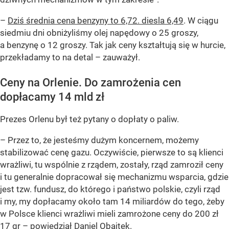
–
Dziś średnia cena benzyny to 6,72. diesla 6,49
. W ciągu
siedmiu dni obniżyliśmy olej napędowy o 25 groszy,
a benzynę o 12 groszy. Tak jak ceny kształtują się w hurcie,
przekładamy to na detal – zauważył.
Ceny na Orlenie. Do zamrożenia cen
dopłacamy 14 mld zł
Prezes Orlenu był też pytany o dopłaty o paliw.
– Przez to, że jesteśmy dużym koncernem, możemy
stabilizować cenę gazu. Oczywiście, pierwsze to są klienci
wrażliwi, tu wspólnie z rządem, zostały, rząd zamroził ceny
i tu generalnie dopracował się mechanizmu wsparcia, gdzie
jest tzw. fundusz, do którego i państwo polskie, czyli rząd
i my, my dopłacamy około tam 14 miliardów do tego, żeby
w Polsce klienci wrażliwi mieli zamrożone ceny do 200 zł
17 gr – powiedział Daniel Obajtek.