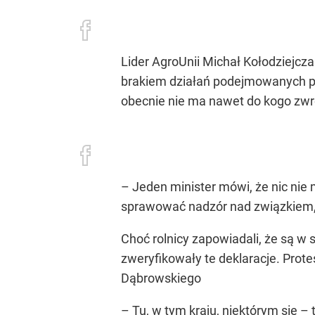
Lider AgroUnii Michał Kołodziejcza
brakiem działań podejmowanych pr
obecnie nie ma nawet do kogo zwró
– Jeden minister mówi, że nic nie 
sprawować nadzór nad związkiem, n
Choć rolnicy zapowiadali, że są w 
zweryfikowały te deklaracje. Protes
Dąbrowskiego
– Tu, w tym kraju, niektórym się –