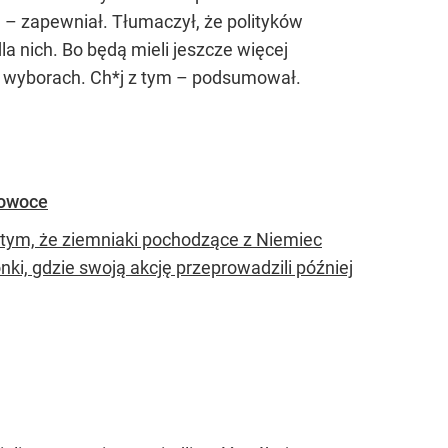
 – zapewniał. Tłumaczył, że polityków
la nich. Bo będą mieli jeszcze więcej
ch wyborach. Ch*j z tym – podsumował.
 owoce
tym, że ziemniaki pochodzące z Niemiec
nki, gdzie swoją akcję przeprowadzili później