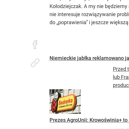
Kołodziejczak. A my nie będziemy 
nie interesuje rozwiązywanie proble
do „poprawienia” i jeszcze większ
Niemieckie jabłka reklamowano jak
Przed 
lub Fra
produce
Prezes AgroUnii: Krowoświnia+ to