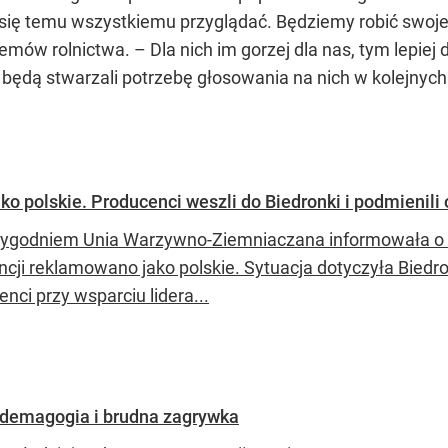
się temu wszystkiemu przyglądać. Będziemy robić swoje
mów rolnictwa. – Dla nich im gorzej dla nas, tym lepiej d
ą będą stwarzali potrzebę głosowania na nich w kolejny
o polskie. Producenci weszli do Biedronki i podmienili
tygodniem Unia Warzywno-Ziemniaczana informowała o 
ncji reklamowano jako polskie. Sytuacja dotyczyła Biedro
nci przy wsparciu lidera...
 demagogia i brudna zagrywka