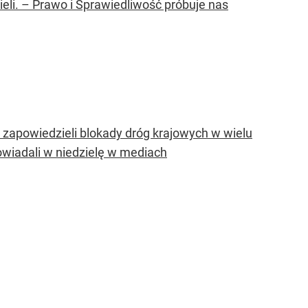
ieli. – Prawo i Sprawiedliwość próbuje nas
a zapowiedzieli blokady dróg krajowych w wielu
iadali w niedzielę w mediach