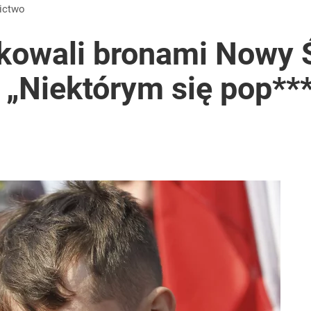
nictwo
okowali bronami Nowy 
„Niektórym się pop***