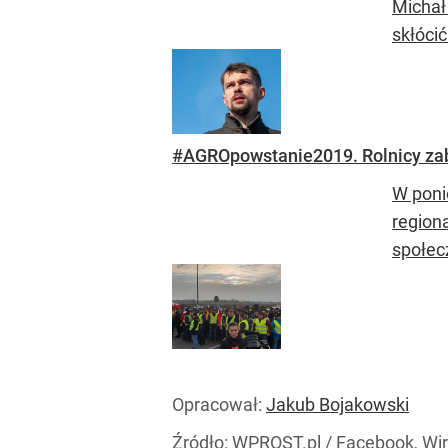
Michał
skłóci
#AGROpowstanie2019. Rolnicy zab
W poni
region
społec
Opracował:
Jakub Bojakowski
Źródło:
WPROST.pl
/
Facebook, Wir