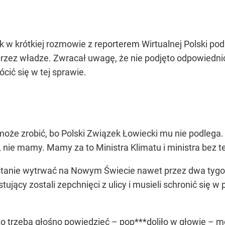
k w krótkiej rozmowie z reporterem Wirtualnej Polski pod
zez władze. Zwracał uwagę, że nie podjęto odpowiednic
cić się w tej sprawie.
może zrobić, bo Polski Związek Łowiecki mu nie podlega.
ie mamy. Mamy za to Ministra Klimatu i ministra bez te
stanie wytrwać na Nowym Świecie nawet przez dwa tygodni
tujący zostali zepchnięci z ulicy i musieli schronić się 
 to trzeba głośno powiedzieć – pop***doliło w głowie – 