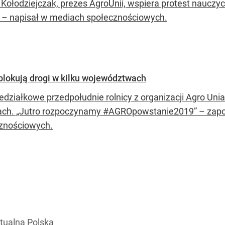
 Kołodziejczak, prezes AgroUnii, wspiera protest nauczyc
ć – napisał w mediach społecznościowych.
lokują drogi w kilku województwach
edziałkowe przedpołudnie rolnicy z organizacji Agro Uni
ach. „Jutro rozpoczynamy #AGROpowstanie2019” – zapow
znościowych.
tualna Polska