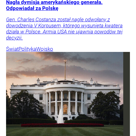
Nagła dymisja amerykańskiego generała.
Odpowiadał za Polskę
Gen. Charles Costanza został nagle odwołany z
dowodzenia V Korpusem, którego wysunięta kwatera
działa w Polsce. Armia USA nie ujawnia powodów tej
decyzji.
Świat
Polityka
Wojsko