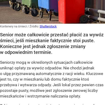
Kontenery na śmieci
/ Źródło:
Shutterstock
Senior może całkowicie przestać płacić za wywóz
śmieci, jeśli mieszkanie faktycznie stoi puste.
Konieczne jest jednak zgłoszenie zmiany
w odpowiednim terminie.
Seniorzy mogą w określonych sytuacjach całkowicie
uniknąć opłaty za wywóz odpadów. Nie chodzi jednak
o ulgę przyznawaną automatycznie z racji wieku. Kluczowe
jest to, czy w mieszkaniu lub domu faktycznie ktoś
przebywa i wytwarza odpady. Jeśli lokal przez pewien czas
pozostaje pusty, możliwe jest zgłoszenie zerowej liczby
mieszkańców i wstrzymanie naliczania opłaty.