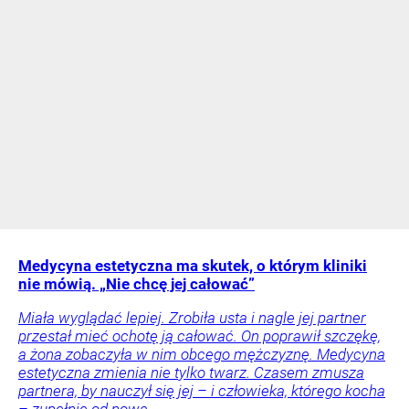
Medycyna estetyczna ma skutek, o którym kliniki
nie mówią. „Nie chcę jej całować”
Miała wyglądać lepiej. Zrobiła usta i nagle jej partner
przestał mieć ochotę ją całować. On poprawił szczękę,
a żona zobaczyła w nim obcego mężczyznę. Medycyna
estetyczna zmienia nie tylko twarz. Czasem zmusza
partnera, by nauczył się jej – i człowieka, którego kocha