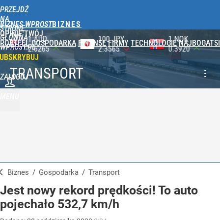
PRZEJDŹ
NA
BIZNES WPROST
STRONĘ
OPINIE
TWÓJ
GŁÓWNĄ
100 JPY
1 NOK
1 DKK
PORTFEL
GOSPODARKA
FINANSE
FIRMY
TECHNOLOGIE
NAJBOGATSI
WPROST.PL
2.3565
0.3920
0.5753
UBSKRYBUJ
TRANSPORT
ZALOGUJ
MENU
Biznes
/
Gospodarka
/
Transport
Jest nowy rekord prędkości! To auto
pojechało 532,7 km/h