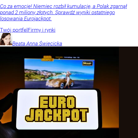
Co za emocje! Niemiec rozbił kumulację, a Polak zgarnął
ponad 2 miliony złotych. Sprawdź wyniki ostatniego
losowania Eurojackpot.
Twój portfel
Firmy i rynki
Beata Anna
Święcicka