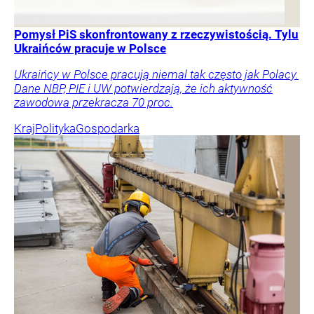
Pomysł PiS skonfrontowany z rzeczywistością. Tylu
Ukraińców pracuje w Polsce
Ukraińcy w Polsce pracują niemal tak często jak Polacy.
Dane NBP, PIE i UW potwierdzają, że ich aktywność
zawodowa przekracza 70 proc.
Kraj
Polityka
Gospodarka