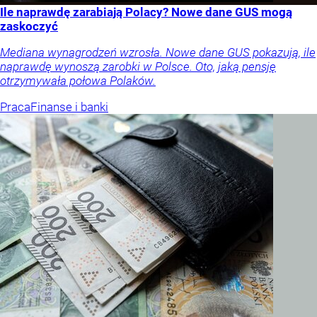
Ile naprawdę zarabiają Polacy? Nowe dane GUS mogą
zaskoczyć
Mediana wynagrodzeń wzrosła. Nowe dane GUS pokazują, ile
naprawdę wynoszą zarobki w Polsce. Oto, jaką pensję
otrzymywała połowa Polaków.
Praca
Finanse i banki