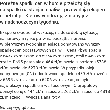
Potężne spadki cen w hurcie przełożą się
na spadki na stacjach paliw - przewidują eksperci
e-petrol.pl. Kierowcy odczują zmiany już
w nadchodzącym tygodniu.
Eksperci e-petrol.pl wskazują na dość dobrą sytuacją
na hurtowym rynku paliw na początku sierpnia.
W pierwszym tygodniu miesiąca odnotowano wyraźny
spadek cen podstawowych paliw. –
Cena Pb98 spadła
z 6437 zł/m sześc. do 5974 zł/m sześc., czyli o 463 zł/m
sześc. Pb95 potaniała o 464 zł/m sześc. z poziomu 5738
zł/m sześc. do 5273 zł/m sześc. W przypadku oleju
napędowego (ON) odnotowano spadek o 489 zł/m sześc.
z 6695 zł/m sześc. do 6206 zł/m sześc., co było
największym spadkiem wartościowym. Olej opałowy
obniżył cenę o 444 zł/m sześc. z 5262 zł/m sześc. do 4818
zł/m sześc.
– wyliczają analitycy.
Gorzej wyglądała...