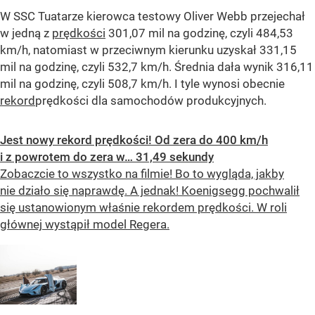
W SSC Tuatarze kierowca testowy Oliver Webb przejechał
w jedną z
prędkości
301,07 mil na godzinę, czyli 484,53
km/h, natomiast w przeciwnym kierunku uzyskał 331,15
mil na godzinę, czyli 532,7 km/h. Średnia dała wynik 316,11
mil na godzinę, czyli 508,7 km/h. I tyle wynosi obecnie
rekord
prędkości dla samochodów produkcyjnych.
Jest nowy rekord prędkości! Od zera do 400 km/h
i z powrotem do zera w… 31,49 sekundy
Zobaczcie to wszystko na filmie! Bo to wygląda, jakby
nie działo się naprawdę. A jednak! Koenigsegg pochwalił
się ustanowionym właśnie rekordem prędkości. W roli
głównej wystąpił model Regera.