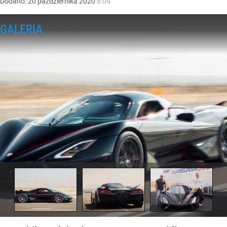
Dodano:
20
października
2020
8:04