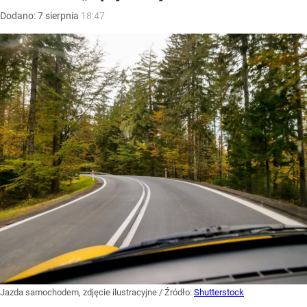
Dodano:
7
sierpnia
18:47
Jazda samochodem, zdjęcie ilustracyjne
/ Źródło:
Shutterstock