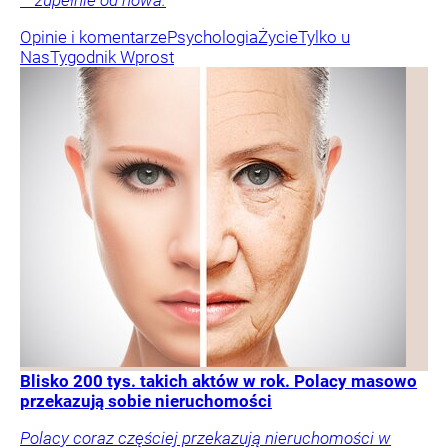
– zupełnie od nowa.
Opinie i komentarze
Psychologia
Życie
Tylko u
Nas
Tygodnik Wprost
Blisko 200 tys. takich aktów w rok. Polacy masowo
przekazują sobie nieruchomości
Polacy coraz częściej przekazują nieruchomości w