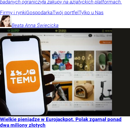
badanych ograniczyła zakupy na azjatyckich platformach.
Firmy i rynki
Gospodarka
Twój portfel
Tylko u Nas
Beata Anna
Święcicka
Wielkie pieniądze w Eurojackpot. Polak zgarnął ponad
dwa miliony złotych