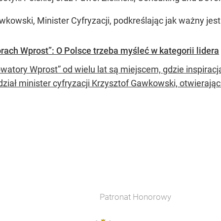
wkowski, Minister Cyfryzacji, podkreślając jak ważny j
ach Wprost”: O Polsce trzeba myśleć w kategorii lidera
owatory Wprost” od wielu lat są miejscem, gdzie inspirac
ział minister cyfryzacji Krzysztof Gawkowski, otwierają
Patronat Honorowy