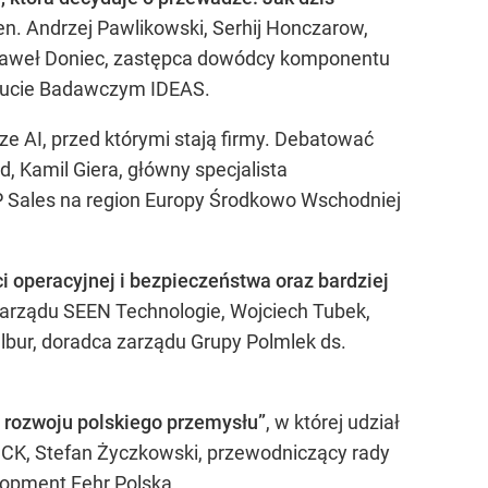
en. Andrzej Pawlikowski, Serhij Honczarow,
 Paweł Doniec, zastępca dowódcy komponentu
tytucie Badawczym IDEAS.
e AI, przed którymi stają firmy. Debatować
 Kamil Giera, główny specjalista
P Sales na region Europy Środkowo Wschodniej
 operacyjnej i bezpieczeństwa oraz bardziej
zarządu SEEN Technologie, Wojciech Tubek,
Felbur, doradca zarządu Grupy Polmlek ds.
a rozwoju polskiego przemysłu”
, w której udział
CK, Stefan Życzkowski, przewodniczący rady
elopment Fehr Polska.