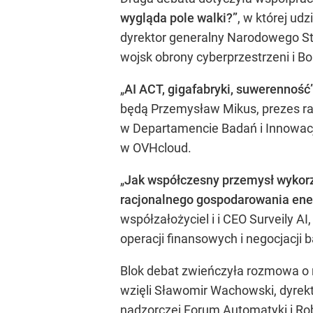
wygląda pole walki?”
, w której ud
dyrektor generalny Narodowego S
wojsk obrony cyberprzestrzeni i B
„
AI ACT, gigafabryki, suwerenność
będą Przemysław Mikus, prezes ra
w Departamencie Badań i Innowacj
w OVHcloud.
„
Jak współczesny przemysł wykorzy
racjonalnego gospodarowania ene
współzałożyciel i i CEO Surveily A
operacji finansowych i negocjacji
Blok debat zwieńczyła rozmowa o 
wzięli Sławomir Wachowski, dyrek
nadzorczej Forum Automatyki i Rob