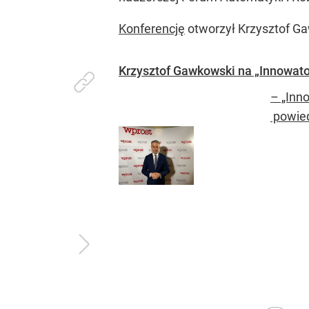
Konferencję
otworzył Krzysztof Ga
Krzysztof Gawkowski na „Innowator
– „Inn
powied