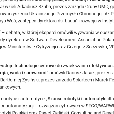
ział wzięli Arkadiusz Szuba, prezes zarządu Grupy UMO, g
towarzyszenia Ukraińskiego Przemysłu Obronnego, płk
orys Woś, zastępca dyrektora ds. badań i rozwoju w Ins
”
– debata, w której eksperci omówili wyzwania w obszarz
dy dyrektorów Software Development Association Poland,
i w Ministerstwie Cyfryzacji oraz Grzegorz Soczewka, V
stuje technologie cyfrowe do zwiększania efektywności
rgią, wodą i surowcami”
omówili Dariusz Jasak, prezes 
I, Bartłomiej Zysiński, prezes zarządu Solartech i Marek 
 bankowych.
robotyce i automatyce
„Szanse robotyki i automatyki dl
tor automatyzacji i rozwiązań cyfrowych w SECO/WARWI
otyki Polskiej oraz Paweł Zieliński, Consulting and Dev