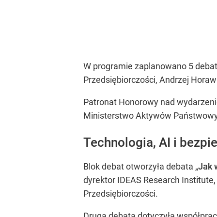
W programie zaplanowano 5 debat, w
Przedsiębiorczości, Andrzej Horaw
Patronat Honorowy nad wydarzeniem
Ministerstwo Aktywów Państwowych
Technologia, AI i bezp
Blok debat otworzyła debata „
Jak 
dyrektor IDEAS Research Institute,
Przedsiębiorczości.
Druga debata dotyczyła współpra