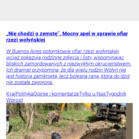
„Nie chodzi o zemstę”. Mocny apel w sprawie ofiar
rzezi wołyńskiej
W Buenos Aires potomkowie ofiar rzezi wołyńskiej
wciąż pokazują rodzinne zdjęcia i listy, wspominając
bliskich zamordowanych z niezwykłym okrucieństwem.
Ich dramat przypomina, że dla wielu rodzin Wołyń nie
jest historią zamkniętą, lecz bolesną raną, która do dziś
nie została zagojona.
Kraj
Polityka
Opinie i komentarze
Tylko u Nas
Tygodnik
Wprost