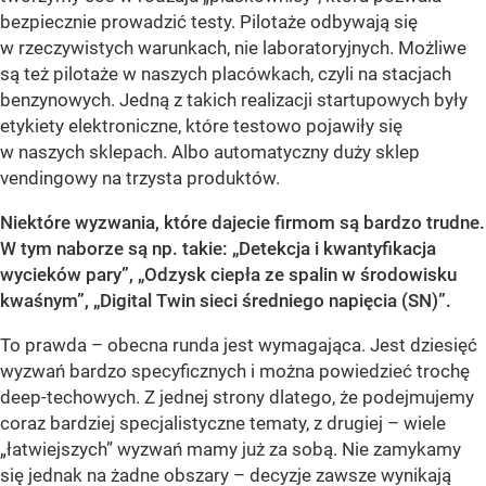
bezpiecznie prowadzić testy. Pilotaże odbywają się
w rzeczywistych warunkach, nie laboratoryjnych. Możliwe
są też pilotaże w naszych placówkach, czyli na stacjach
benzynowych. Jedną z takich realizacji startupowych były
etykiety elektroniczne, które testowo pojawiły się
w naszych sklepach. Albo automatyczny duży sklep
vendingowy na trzysta produktów.
Niektóre wyzwania, które dajecie firmom są bardzo trudne.
W tym naborze są np. takie: „Detekcja i kwantyfikacja
wycieków pary”, „Odzysk ciepła ze spalin w środowisku
kwaśnym”, „Digital Twin sieci średniego napięcia (SN)”.
To prawda – obecna runda jest wymagająca. Jest dziesięć
wyzwań bardzo specyficznych i można powiedzieć trochę
deep-techowych. Z jednej strony dlatego, że podejmujemy
coraz bardziej specjalistyczne tematy, z drugiej – wiele
„łatwiejszych” wyzwań mamy już za sobą. Nie zamykamy
się jednak na żadne obszary – decyzje zawsze wynikają