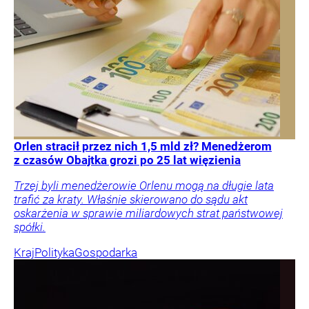
Orlen stracił przez nich 1,5 mld zł? Menedżerom
z czasów Obajtka grozi po 25 lat więzienia
Trzej byli menedżerowie Orlenu mogą na długie lata
trafić za kraty. Właśnie skierowano do sądu akt
oskarżenia w sprawie miliardowych strat państwowej
spółki.
Kraj
Polityka
Gospodarka