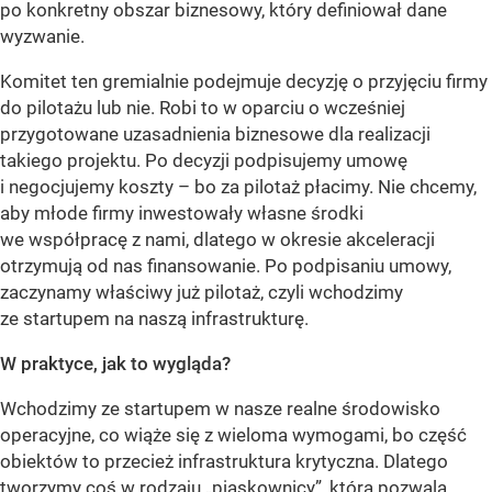
po konkretny obszar biznesowy, który definiował dane
wyzwanie.
Komitet ten gremialnie podejmuje decyzję o przyjęciu firmy
do pilotażu lub nie. Robi to w oparciu o wcześniej
przygotowane uzasadnienia biznesowe dla realizacji
takiego projektu. Po decyzji podpisujemy umowę
i negocjujemy koszty – bo za pilotaż płacimy. Nie chcemy,
aby młode firmy inwestowały własne środki
we współpracę z nami, dlatego w okresie akceleracji
otrzymują od nas finansowanie. Po podpisaniu umowy,
zaczynamy właściwy już pilotaż, czyli wchodzimy
ze startupem na naszą infrastrukturę.
W praktyce, jak to wygląda?
Wchodzimy ze startupem w nasze realne środowisko
operacyjne, co wiąże się z wieloma wymogami, bo część
obiektów to przecież infrastruktura krytyczna. Dlatego
tworzymy coś w rodzaju „piaskownicy”, która pozwala