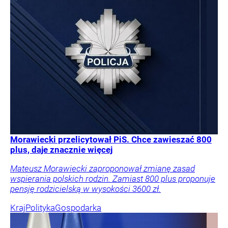
Morawiecki przelicytował PiS. Chce zawieszać 800
plus, daje znacznie więcej
Mateusz Morawiecki zaproponował zmianę zasad
wspierania polskich rodzin. Zamiast 800 plus proponuje
pensję rodzicielską w wysokości 3600 zł.
Kraj
Polityka
Gospodarka