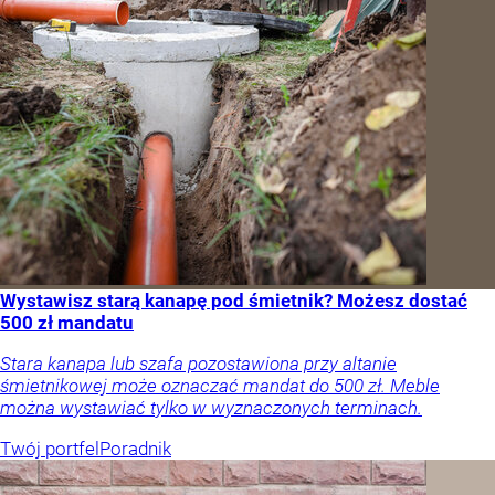
Wystawisz starą kanapę pod śmietnik? Możesz dostać
500 zł mandatu
Stara kanapa lub szafa pozostawiona przy altanie
śmietnikowej może oznaczać mandat do 500 zł. Meble
można wystawiać tylko w wyznaczonych terminach.
Twój portfel
Poradnik