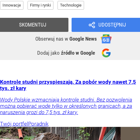
Innowacje
Firmy i rynki
Technologie
SKOMENTUJ
UDOSTĘPNIJ
Obserwuj nas
w
Google News
Dodaj jako
źródło w Google
Kontrole studni przyspieszają. Za pobór wody nawet 7,5
tys. zł kary
Wody Polskie wzmacniają kontrole studni. Bez pozwolenia
można pobierać wodę tylko w określonych granicach, a za
naruszenia grozi do 7,5 tys. zł kary.
Twój portfel
Poradnik