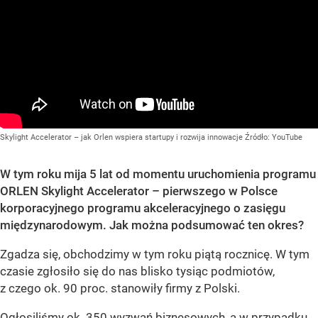
Skylight Accelerator – jak Orlen wspiera startupy i rozwija innowacje
Źródło:
YouTube
W tym roku mija 5 lat od momentu uruchomienia programu
ORLEN Skylight Accelerator – pierwszego w Polsce
korporacyjnego programu akceleracyjnego o zasięgu
międzynarodowym. Jak można podsumować ten okres?
Zgadza się, obchodzimy w tym roku piątą rocznicę. W tym
czasie zgłosiło się do nas blisko tysiąc podmiotów,
z czego ok. 90 proc. stanowiły firmy z Polski.
Ogłosiliśmy ok. 350 wyzwań biznesowych, a w przypadku