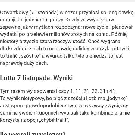
Czwartkowy (7 listopada) wieczór przyniósł solidną dawkę
emocji dla jedenastu graczy. Każdy ze zwycięzców
zapewne już w myślach rozpoczynał nowe życie i planował
wydatki po przelewie milionów złotych na konto. Później
niestety przyszła szara rzeczywistość. Choć wygrana
dla każdego z nich to naprawdę solidny zastrzyk gotówki,
to trafić „szóstkę” a wygrać tylko tyle pieniędzy, to jest
naprawdę duży pech.
Lotto 7 listopada. Wyniki
Tym razem wylosowano liczby 1, 11, 21, 22, 31 i 41.
To wynik nietypowy, bo pięć z sześciu liczb ma „jedynkę”.
Jest spore prawdopodobieństwo, że wszyscy zwycięzcy
sami na swoich kuponach wypisali taką kombinację, a nie
korzystali z opcji „chybił trafił”.
Ile wygrali zwycięzcy?