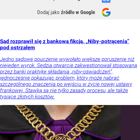
Dodaj jako
źródło w Google
Sąd rozprawił się z bankową fikcją. „Niby-potrącenia”
pod ostrzałem
Jedno sądowe pouczenie wywołało większe poruszenie niż
niejeden wyrok. Sędzia otwarcie zakwestionował stosowaną
przez banki praktykę składania „niby-oświadczeń”,
jednocześnie pokazując problem, który może nabrać
szczególnego znaczenia po wejściu w życie nowej ustawy
frankowej. Stawką są nie tylko zasady procesu, ale także
tysiące złotych kosztów.