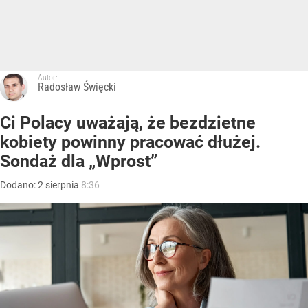
Autor:
Radosław Święcki
Ci Polacy uważają, że bezdzietne
kobiety powinny pracować dłużej.
Sondaż dla „Wprost”
Dodano:
2
sierpnia
8:36