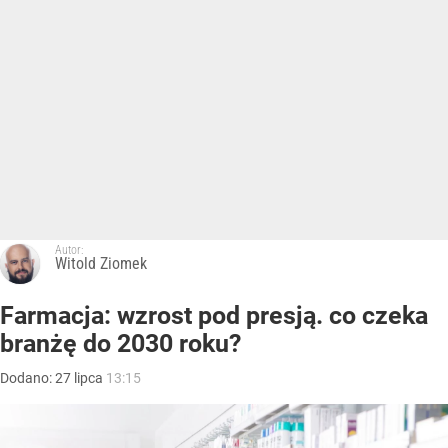
Autor:
Witold Ziomek
Farmacja: wzrost pod presją. co czeka
branżę do 2030 roku?
Dodano:
27
lipca
13:15