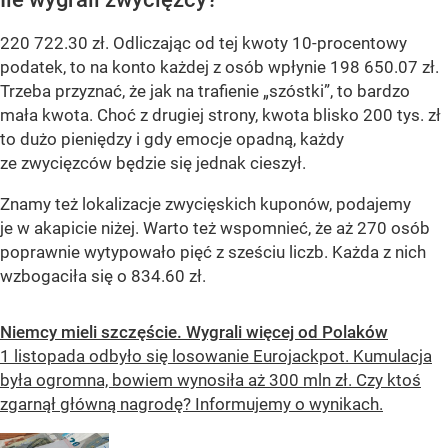
220 722.30 zł. Odliczając od tej kwoty 10-procentowy
podatek, to na konto każdej z osób wpłynie 198 650.07 zł.
Trzeba przyznać, że jak na trafienie „szóstki”, to bardzo
mała kwota. Choć z drugiej strony, kwota blisko 200 tys. zł
to dużo pieniędzy i gdy emocje opadną, każdy
ze zwycięzców będzie się jednak cieszył.
Znamy też lokalizacje zwycięskich kuponów, podajemy
je w akapicie niżej. Warto też wspomnieć, że aż 270 osób
poprawnie wytypowało pięć z sześciu liczb. Każda z nich
wzbogaciła się o 834.60 zł.
Niemcy mieli szczęście. Wygrali więcej od Polaków
1 listopada odbyło się losowanie Eurojackpot. Kumulacja
była ogromna, bowiem wynosiła aż 300 mln zł. Czy ktoś
zgarnął główną nagrodę? Informujemy o wynikach.