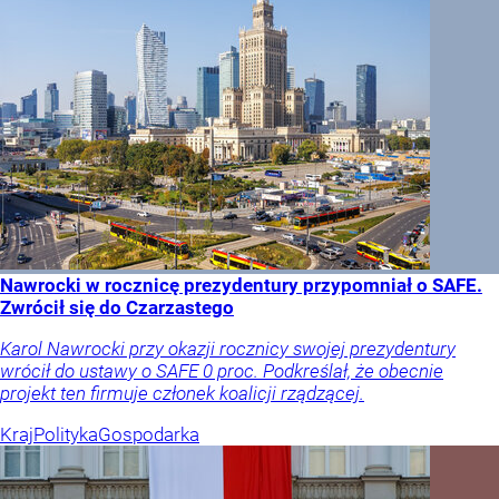
Nawrocki w rocznicę prezydentury przypomniał o SAFE.
Zwrócił się do Czarzastego
Karol Nawrocki przy okazji rocznicy swojej prezydentury
wrócił do ustawy o SAFE 0 proc. Podkreślał, że obecnie
projekt ten firmuje członek koalicji rządzącej.
Kraj
Polityka
Gospodarka