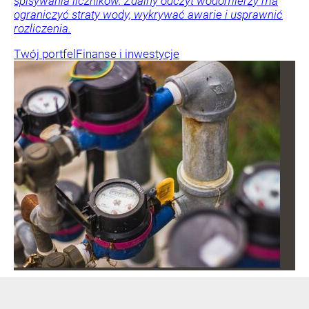
spisywania liczników. Zdalny odczyt wodomierzy ma
ograniczyć straty wody, wykrywać awarie i usprawnić
rozliczenia.
Twój portfel
Finanse i inwestycje