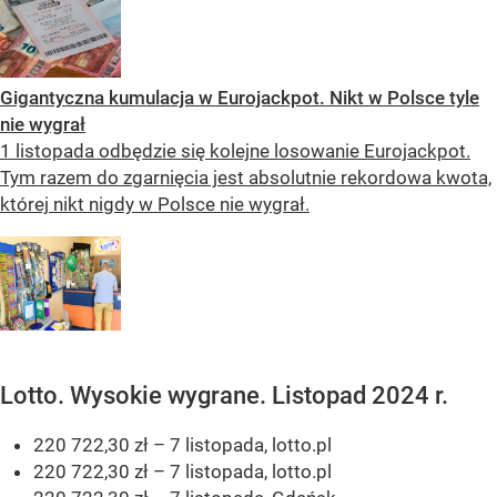
Gigantyczna kumulacja w Eurojackpot. Nikt w Polsce tyle
nie wygrał
1 listopada odbędzie się kolejne losowanie Eurojackpot.
Tym razem do zgarnięcia jest absolutnie rekordowa kwota,
której nikt nigdy w Polsce nie wygrał.
Lotto. Wysokie wygrane. Listopad 2024 r.
220 722,30 zł – 7 listopada, lotto.pl
220 722,30 zł – 7 listopada, lotto.pl