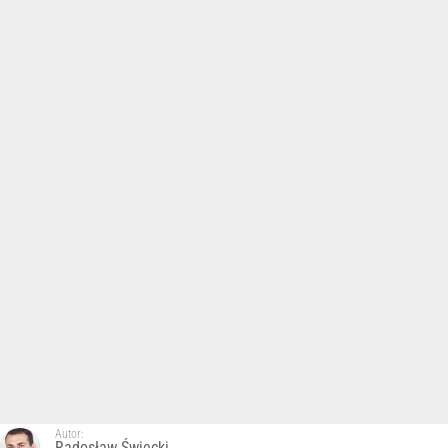
Autor:
Radosław Święcki