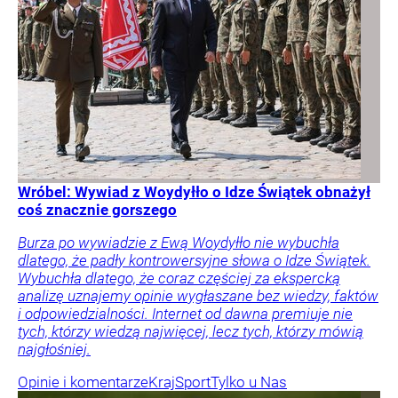
Wróbel: Wywiad z Woydyłło o Idze Świątek obnażył
coś znacznie gorszego
Burza po wywiadzie z Ewą Woydyłło nie wybuchła
dlatego, że padły kontrowersyjne słowa o Idze Świątek.
Wybuchła dlatego, że coraz częściej za ekspercką
analizę uznajemy opinie wygłaszane bez wiedzy, faktów
i odpowiedzialności. Internet od dawna premiuje nie
tych, którzy wiedzą najwięcej, lecz tych, którzy mówią
najgłośniej.
Opinie i komentarze
Kraj
Sport
Tylko u Nas