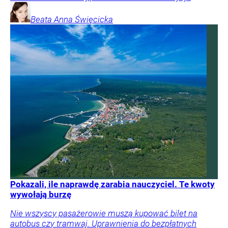
Beata Anna
Święcicka
Pokazali, ile naprawdę zarabia nauczyciel. Te kwoty
wywołają burzę
Nie wszyscy pasażerowie muszą kupować bilet na
autobus czy tramwaj. Uprawnienia do bezpłatnych