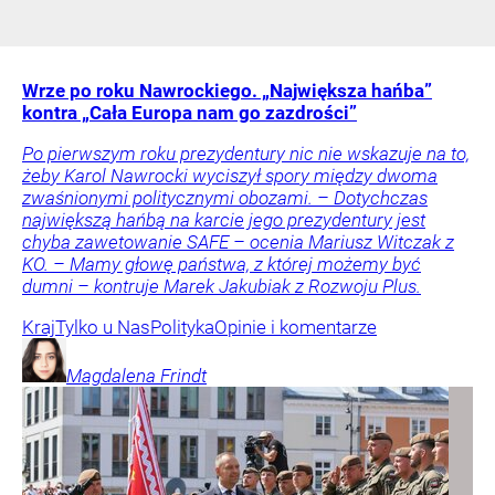
Wrze po roku Nawrockiego. „Największa hańba”
kontra „Cała Europa nam go zazdrości”
Po pierwszym roku prezydentury nic nie wskazuje na to,
żeby Karol Nawrocki wyciszył spory między dwoma
zwaśnionymi politycznymi obozami. – Dotychczas
największą hańbą na karcie jego prezydentury jest
chyba zawetowanie SAFE – ocenia Mariusz Witczak z
KO. – Mamy głowę państwa, z której możemy być
dumni – kontruje Marek Jakubiak z Rozwoju Plus.
Kraj
Tylko u Nas
Polityka
Opinie i komentarze
Magdalena
Frindt