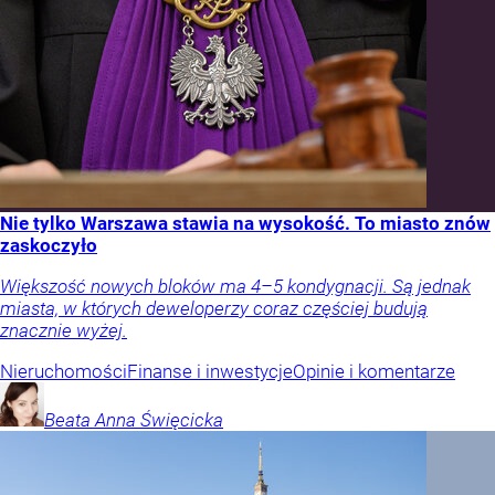
Nie tylko Warszawa stawia na wysokość. To miasto znów
zaskoczyło
Większość nowych bloków ma 4–5 kondygnacji. Są jednak
miasta, w których deweloperzy coraz częściej budują
znacznie wyżej.
Nieruchomości
Finanse i inwestycje
Opinie i komentarze
Beata Anna
Święcicka