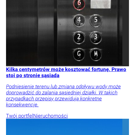
Kilka centymetrów może kosztować fortunę. Prawo
stoi po stronie sąsiada
Podniesienie terenu lub zmiana odpływu wody może
doprowadzić do zalania sąsiedniej działki. W takich
przypadkach przepisy przewidują konkretne
konsekwencje.
Twój portfel
Nieruchomości