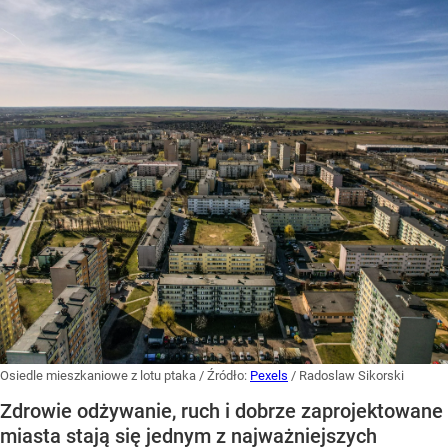
Osiedle mieszkaniowe z lotu ptaka
/ Źródło:
Pexels
/
Radoslaw Sikorski
Zdrowie odżywanie, ruch i dobrze zaprojektowane
miasta stają się jednym z najważniejszych