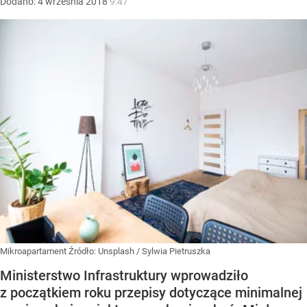
Dodano:
4
września
2018
9:47
Mikroapartament
Źródło:
Unsplash
/
Sylwia Pietruszka
Ministerstwo Infrastruktury wprowadziło
z początkiem roku przepisy dotyczące minimalnej