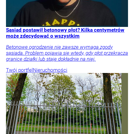
Sąsiad postawił betonowy płot? Kilka centymetrów
może zdecydować o wszystkim
Betonowe ogrodzenie nie zawsze wymaga zgody
sąsiada. Problem pojawia się wtedy, gdy płot przekracza
granicę działki lub staje dokładnie na niej.
Twój portfel
Nieruchomości