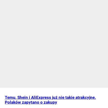
Temu, Shein i AliExpress już nie takie atrakcyjne.
Polaków zapytano o zakupy