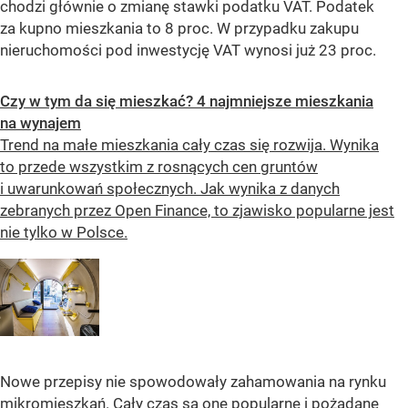
chodzi głównie o zmianę stawki podatku VAT. Podatek
za kupno mieszkania to 8 proc. W przypadku zakupu
nieruchomości pod inwestycję VAT wynosi już 23 proc.
Czy w tym da się mieszkać? 4 najmniejsze mieszkania
na wynajem
Trend na małe mieszkania cały czas się rozwija. Wynika
to przede wszystkim z rosnących cen gruntów
i uwarunkowań społecznych. Jak wynika z danych
zebranych przez Open Finance, to zjawisko popularne jest
nie tylko w Polsce.
Nowe przepisy nie spowodowały zahamowania na rynku
mikromieszkań. Cały czas są one popularne i pożądane