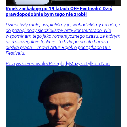
Rojek zaskakuje po 19 latach OFF Festivalu: Dziś
prawdopodobnie bym tego nie zrobił
Dzieci były małe, usypialiśmy je, wchodziliśmy na górę i
do późnej nocy siedzieliśmy przy komputerach. Nie
wspominam tego jako romantycznego czasu, za którym
dziś szczególnie tęsknię. To była po prostu bardzo
ciężka praca – mówi Artur Rojek o początkach OFF
Festivalu.
Rozrywka
Festiwale/Przeglądy
Muzyka
Tylko u Nas