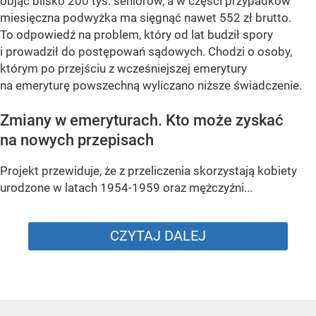
objąć blisko 200 tys. seniorów, a w części przypadków
miesięczna podwyżka ma sięgnąć nawet 552 zł brutto.
To odpowiedź na problem, który od lat budził spory
i prowadził do postępowań sądowych. Chodzi o osoby,
którym po przejściu z wcześniejszej emerytury
na emeryturę powszechną wyliczano niższe świadczenie.
Zmiany w emeryturach. Kto może zyskać
na nowych przepisach
Projekt przewiduje, że z przeliczenia skorzystają kobiety
urodzone w latach 1954-1959 oraz mężczyźni...
CZYTAJ DALEJ