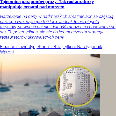
Tajemnica paragonów grozy. Tak restauratorzy
manipulują cenami nad morzem
Narzekanie na ceny w nadmorskich smażalniach są częścią
naszego wakacyjnego folkloru. Jednak to nie głupota
turystów, naiwność ani niezdolność mnożenia i dodawania do
stu. To przemyślana, ale nie do końca uczciwa strategia
restauratorów ukrywających ceny.
Finanse i inwestycje
Podróże
Kraj
Tylko u Nas
Tygodnik
Wprost