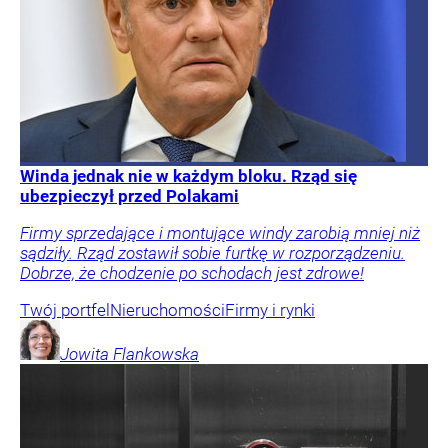
Winda jednak nie w każdym bloku. Rząd się
ubezpieczył przed Polakami
Firmy sprzedające i montujące windy zarobią mniej niż
sądziły. Rząd zostawił sobie furtkę w rozporządzeniu.
Dobrze, że chodzenie po schodach jest zdrowe!
Twój portfel
Nieruchomości
Firmy i rynki
Jowita
Flankowska