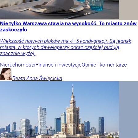
Nie tylko Warszawa stawia na wysokość. To miasto znów
zaskoczyło
Większość nowych bloków ma 4–5 kondygnacji. Są jednak
miasta, w których deweloperzy coraz częściej budują
znacznie wyżej.
Nieruchomości
Finanse i inwestycje
Opinie i komentarze
Beata Anna
Święcicka