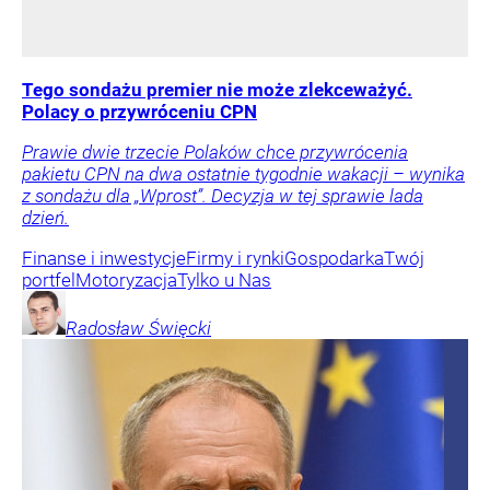
Tego sondażu premier nie może zlekceważyć.
Polacy o przywróceniu CPN
Prawie dwie trzecie Polaków chce przywrócenia
pakietu CPN na dwa ostatnie tygodnie wakacji – wynika
z sondażu dla „Wprost”. Decyzja w tej sprawie lada
dzień.
Finanse i inwestycje
Firmy i rynki
Gospodarka
Twój
portfel
Motoryzacja
Tylko u Nas
Radosław
Święcki