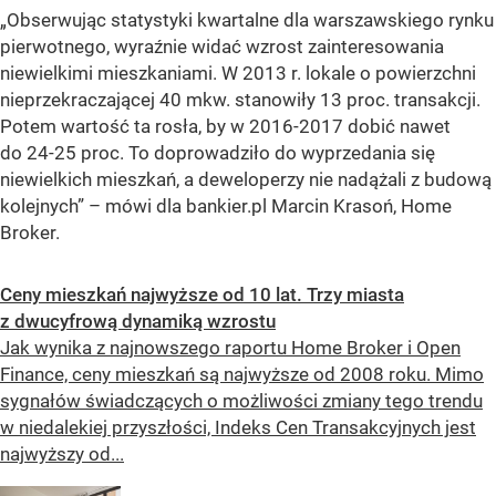
„Obserwując statystyki kwartalne dla warszawskiego rynku
pierwotnego, wyraźnie widać wzrost zainteresowania
niewielkimi mieszkaniami. W 2013 r. lokale o powierzchni
nieprzekraczającej 40 mkw. stanowiły 13 proc. transakcji.
Potem wartość ta rosła, by w 2016-2017 dobić nawet
do 24-25 proc. To doprowadziło do wyprzedania się
niewielkich mieszkań, a deweloperzy nie nadążali z budową
kolejnych” – mówi dla bankier.pl Marcin Krasoń, Home
Broker.
Ceny mieszkań najwyższe od 10 lat. Trzy miasta
z dwucyfrową dynamiką wzrostu
Jak wynika z najnowszego raportu Home Broker i Open
Finance, ceny mieszkań są najwyższe od 2008 roku. Mimo
sygnałów świadczących o możliwości zmiany tego trendu
w niedalekiej przyszłości, Indeks Cen Transakcyjnych jest
najwyższy od...