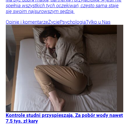
spełnia wszystkich tych oczekiwań, często sama staje
się swoim najsurowszym sędzią.
Opinie i komentarze
Życie
Psychologia
Tylko u Nas
Kontrole studni przyspieszają. Za pobór wody nawet
7,5 tys. zł kary