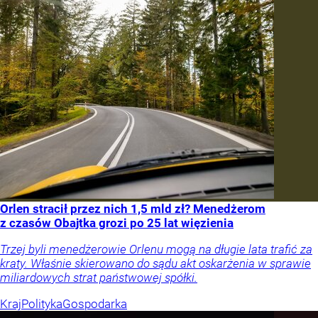
Orlen stracił przez nich 1,5 mld zł? Menedżerom
z czasów Obajtka grozi po 25 lat więzienia
Trzej byli menedżerowie Orlenu mogą na długie lata trafić za
kraty. Właśnie skierowano do sądu akt oskarżenia w sprawie
miliardowych strat państwowej spółki.
Kraj
Polityka
Gospodarka