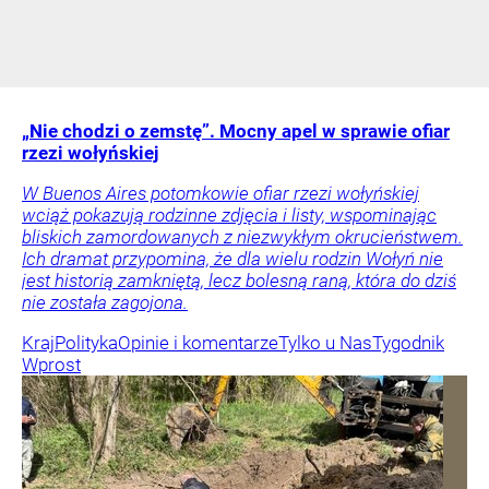
„Nie chodzi o zemstę”. Mocny apel w sprawie ofiar
rzezi wołyńskiej
W Buenos Aires potomkowie ofiar rzezi wołyńskiej
wciąż pokazują rodzinne zdjęcia i listy, wspominając
bliskich zamordowanych z niezwykłym okrucieństwem.
Ich dramat przypomina, że dla wielu rodzin Wołyń nie
jest historią zamkniętą, lecz bolesną raną, która do dziś
nie została zagojona.
Kraj
Polityka
Opinie i komentarze
Tylko u Nas
Tygodnik
Wprost