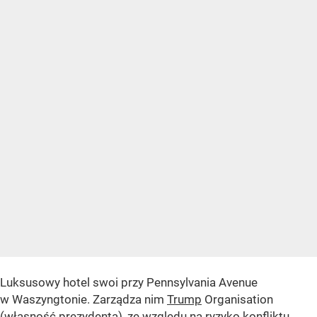
Luksusowy hotel swoi przy Pennsylvania Avenue
w Waszyngtonie. Zarządza nim
Trump
Organisation
(własność prezydenta), ze względu na ryzyko konfliktu