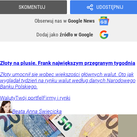
SKOMENTUJ
UDOSTĘPNIJ
Obserwuj nas
w
Google News
Dodaj jako
źródło w Google
Złoty na plusie. Frank największym przegranym tygodnia
Złoty umocnił się wobec większości głównych walut. Oto jak
wyglądał tydzień na rynku walut według danych Narodowego
Banku Polskiego.
Waluty
Twój portfel
Firmy i rynki
Beata Anna
Święcicka