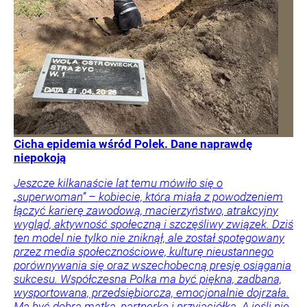
Cicha epidemia wśród Polek. Dane naprawdę
niepokoją
Jeszcze kilkanaście lat temu mówiło się o
„superwoman” – kobiecie, która miała z powodzeniem
łączyć karierę zawodową, macierzyństwo, atrakcyjny
wygląd, aktywność społeczną i szczęśliwy związek. Dziś
ten model nie tylko nie zniknął, ale został spotęgowany
przez media społecznościowe, kulturę nieustannego
porównywania się oraz wszechobecną presję osiągania
sukcesu. Współczesna Polka ma być piękna, zadbana,
wysportowana, przedsiębiorcza, emocjonalnie dojrzała.
Ma być dobrą matką, partnerką i przyjaciółką. A jeśli nie