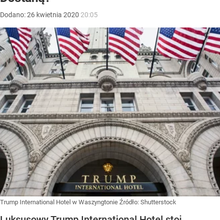
Dodano:
26
kwietnia
2020
20:05
Trump International Hotel w Waszyngtonie
Źródło:
Shutterstock
Luksusowy Trump International Hotel stoi