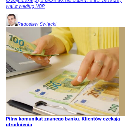
szwajcarskiego, a także wzrost dolara i euro. Oto kursy
walut według NBP.
Radosław
Święcki
Pilny komunikat znanego banku. Klientów czekają
utrudnienia