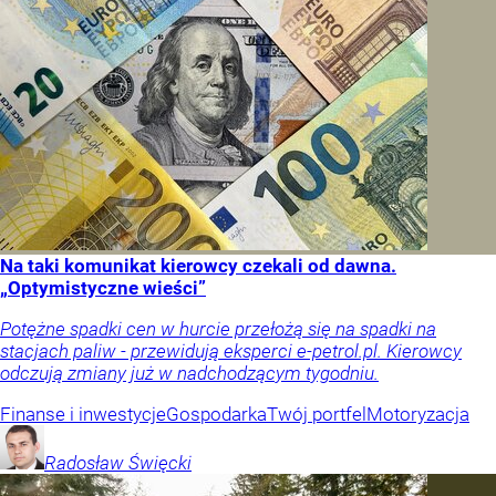
Na taki komunikat kierowcy czekali od dawna.
„Optymistyczne wieści”
Potężne spadki cen w hurcie przełożą się na spadki na
stacjach paliw - przewidują eksperci e-petrol.pl. Kierowcy
odczują zmiany już w nadchodzącym tygodniu.
Finanse i inwestycje
Gospodarka
Twój portfel
Motoryzacja
Radosław
Święcki