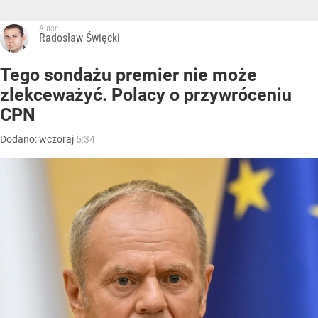
Autor:
Radosław Święcki
Tego sondażu premier nie może
zlekceważyć. Polacy o przywróceniu
CPN
Dodano:
wczoraj
5:34