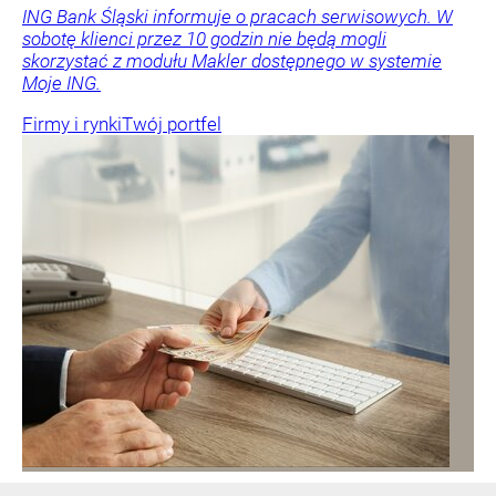
ING Bank Śląski informuje o pracach serwisowych. W
sobotę klienci przez 10 godzin nie będą mogli
skorzystać z modułu Makler dostępnego w systemie
Moje ING.
Firmy i rynki
Twój portfel