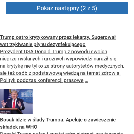
Pokaż następny (2 z 5)
Trump ostro krytykowany przez lekarzy. Sugerował
wstrzykiwanie płynu dezynfekującego
Prezydent USA Donald Trump z powodu swoich
nieprzemyślanych i groźnych wypowiedzi naraził się
na krytykę nie tylko ze strony autorytetów medycznych,
ale też osób z podstawową wiedzą na temat zdrowia.
Polityk podczas konferencji prasowej...
Bosak idzie w ślady Trumpa. Apeluje o zawieszenie
składek na WHO
Donald Trump polecił swojej administracji zawieszenie