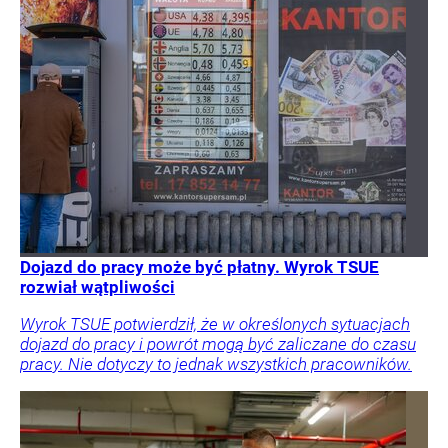
Dojazd do pracy może być płatny. Wyrok TSUE
rozwiał wątpliwości
Wyrok TSUE potwierdził, że w określonych sytuacjach
dojazd do pracy i powrót mogą być zaliczane do czasu
pracy. Nie dotyczy to jednak wszystkich pracowników.