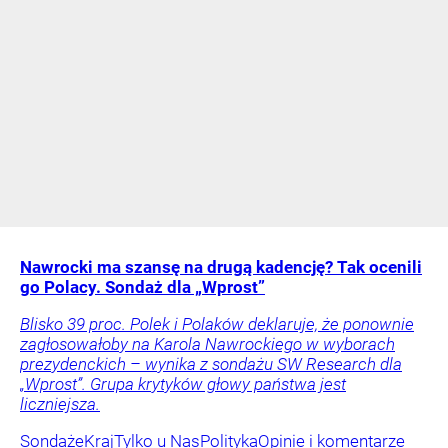
Nawrocki ma szansę na drugą kadencję? Tak ocenili
go Polacy. Sondaż dla „Wprost”
Blisko 39 proc. Polek i Polaków deklaruje, że ponownie
zagłosowałoby na Karola Nawrockiego w wyborach
prezydenckich – wynika z sondażu SW Research dla
„Wprost”. Grupa krytyków głowy państwa jest
liczniejsza.
Sondaże
Kraj
Tylko u Nas
Polityka
Opinie i komentarze