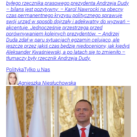
byłego rzecznika prasowego prezydenta Andrzeja Dudy
– bilans jest pozytywny: – Karol Nawrocki na obecny
czas permanentnego kryzysu politycznego sprawuje
swój urząd w sposób dojrzały i adekwatny do wyzwań –
akcentuje. Jednocześnie przestrzega przed
porównywaniem kolejnych prezydentów. – Andrzej
Duda zdał w paru sytuacjach egzamin celująco, ale
jeszcze przez jakiś czas będzie niedoceniony, jak kiedyś
Aleksander Kwaśniewski, a po latach się to zmieniło –
tłumaczy były rzecznik Andrzeja Dudy.
Polityka
Tylko u Nas
Agnieszka
Niesłuchowska