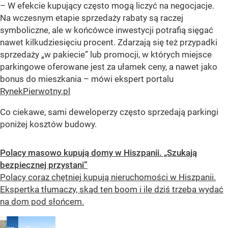
– W efekcie kupujący często mogą liczyć na negocjacje.
Na wczesnym etapie sprzedaży rabaty są raczej
symboliczne, ale w końcówce inwestycji potrafią sięgać
nawet kilkudziesięciu procent. Zdarzają się też przypadki
sprzedaży „w pakiecie” lub promocji, w których miejsce
parkingowe oferowane jest za ułamek ceny, a nawet jako
bonus do mieszkania – mówi ekspert portalu
RynekPierwotny.pl
Co ciekawe, sami deweloperzy często sprzedają parkingi
poniżej kosztów budowy.
Polacy masowo kupują domy w Hiszpanii. „Szukają
bezpiecznej przystani”
Polacy coraz chętniej kupują nieruchomości w Hiszpanii.
Ekspertka tłumaczy, skąd ten boom i ile dziś trzeba wydać
na dom pod słońcem.