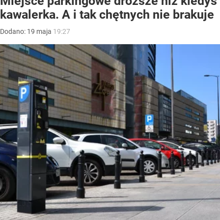
Miejsce parkingowe droższe niż kiedyś
kawalerka. A i tak chętnych nie brakuje
Dodano:
19
maja
19:27