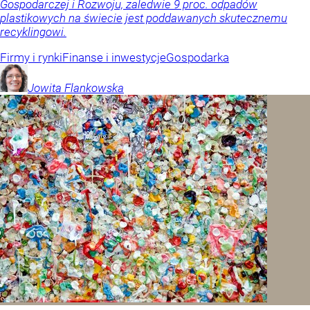
Gospodarczej i Rozwoju, zaledwie 9 proc. odpadów
plastikowych na świecie jest poddawanych skutecznemu
recyklingowi.
Firmy i rynki
Finanse i inwestycje
Gospodarka
Jowita
Flankowska