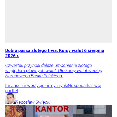
Dobra passa złotego trwa. Kursy walut 6 sierpnia
2026 r.
Czwartek przynosi dalsze umocnienie złotego
względem głównych walut. Oto kursy walut według
Narodowego Banku Polskiego.
Finanse i inwestycje
Firmy i rynki
Gospodarka
Twój
portfel
Radosław
Święcki