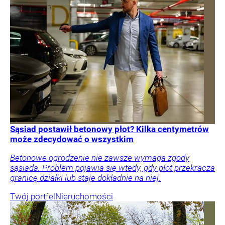
Sąsiad postawił betonowy płot? Kilka centymetrów
może zdecydować o wszystkim
Betonowe ogrodzenie nie zawsze wymaga zgody
sąsiada. Problem pojawia się wtedy, gdy płot przekracza
granicę działki lub staje dokładnie na niej.
Twój portfel
Nieruchomości