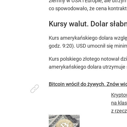
ziemny w USA i Europie, ale utrzy
co spowodowało, że cena kontraktó
Kursy walut. Dolar słab
Kurs amerykańskiego dolara względ
godz. 9:20). USD umocnił się mini
Kurs polskiego złotego notował dz
amerykańskiego dolara utrzymuje s
Bitcoin wrócił do żywych. Znów wi
Krypto
na kla
z rzec