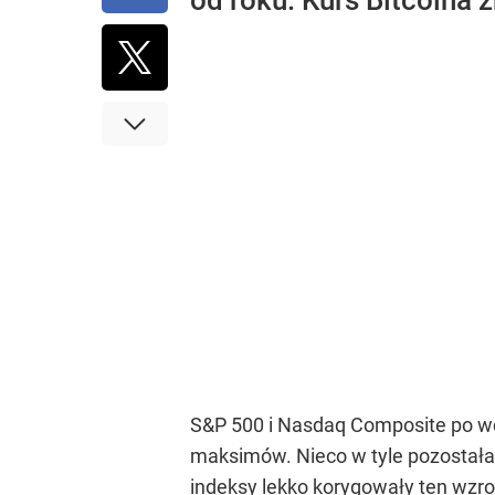
od roku. Kurs Bitcoina 
S&P 500 i Nasdaq Composite po wcz
maksimów. Nieco w tyle pozostała
indeksy lekko korygowały ten wzros