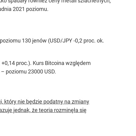
ko spadały również ceny metali szlachetnych,
rudnia 2021 poziomu.
 poziomu 130 jenów (USD/JPY -0,2 proc. ok.
 +0,14 proc.). Kurs Bitcoina względem
cy – poziomu 23000 USD.
, który nie będzie podatny na zmiany
uje jednak, że teoria rozminęła się