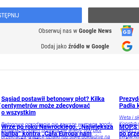
STĘPNIJ
Obserwuj nas
w
Google News
Dodaj jako
źródło w Google
Sąsiad postawił betonowy płot? Kilka
Prezyd
”
centymetrów może zdecydować
Padła 
o wszystkim
Weta i s
Konstyt
Betonowe ogrodzenie nie zawsze wymaga zgody
Wrze po roku Nawrockiego. „Największa
MOPS m
nawet 7,
sąsiada. Problem pojawia się wtedy, gdy płot
hańba” kontra „Cała Europa nam
po prze
kwota je
przekracza granicę działki lub staje dokładnie na