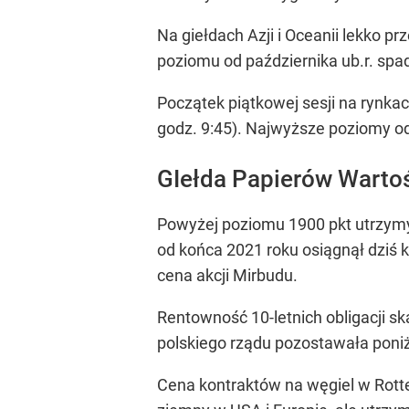
Na giełdach Azji i Oceanii lekko p
poziomu od października ub.r. spad
Początek piątkowej sesji na rynkac
godz. 9:45). Najwyższe poziomy od 
GIełda Papierów Warto
Powyżej poziomu 1900 pkt utrzymyw
od końca 2021 roku osiągnął dziś 
cena akcji Mirbudu.
Rentowność 10-letnich obligacji 
polskiego rządu pozostawała poniż
Cena kontraktów na węgiel w Rott