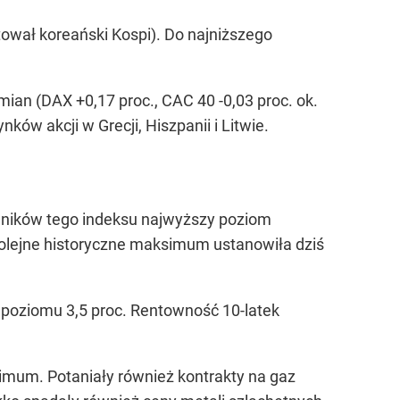
otował koreański Kospi). Do najniższego
mian (DAX +0,17 proc., CAC 40 -0,03 proc. ok.
ów akcji w Grecji, Hiszpanii i Litwie.
adników tego indeksu najwyższy poziom
 kolejne historyczne maksimum ustanowiła dziś
 poziomu 3,5 proc. Rentowność 10-latek
mum. Potaniały również kontrakty na gaz