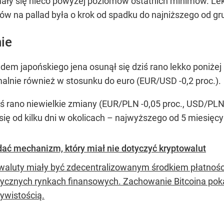
mały się nieco powyżej poziomów ostatnich minimów. Lek
w na pallad była o krok od spadku do najniższego od g
nie
em japońskiego jena osunął się dziś rano lekko poniżej
malnie również w stosunku do euro (EUR/USD -0,2 proc.).
iś rano niewielkie zmiany (EUR/PLN -0,05 proc., USD/PLN
ię od kilku dni w okolicach – najwyższego od 5 miesię
dać mechanizm, który miał nie dotyczyć kryptowalut
waluty miały być zdecentralizowanym środkiem płatności
sycznych rynkach finansowych. Zachowanie Bitcoina pokaz
zywistością.