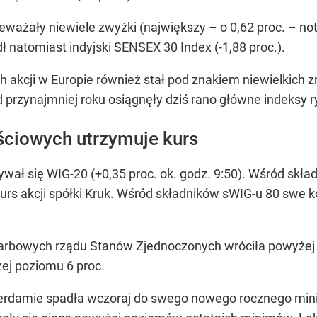
rzeważały niewiele zwyżki (największy – o 0,62 proc. – n
ł natomiast indyjski SENSEX 30 Index (-1,88 proc.).
h akcji w Europie również stał pod znakiem niewielkich z
przynajmniej roku osiągnęły dziś rano główne indeksy rynk
ściowych utrzymuje kurs
ał się WIG-20 (+0,35 proc. ok. godz. 9:50). Wśród skł
kurs akcji spółki Kruk. Wśród składników sWIG-u 80 swe
skarbowych rządu Stanów Zjednoczonych wróciła powyżej
ej poziomu 6 proc.
erdamie spadła wczoraj do swego nowego rocznego mini