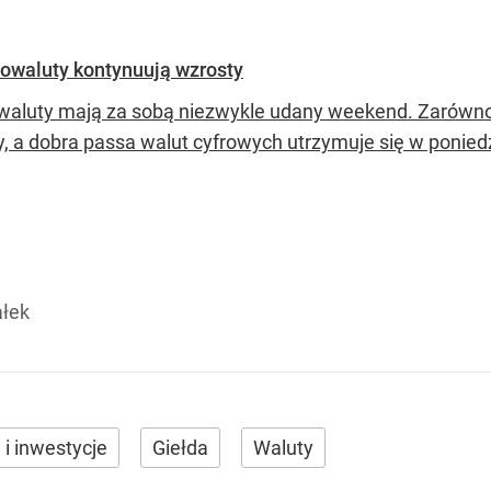
towaluty kontynuują wzrosty
waluty mają za sobą niezwykle udany weekend. Zarówno B
, a dobra passa walut cyfrowych utrzymuje się w poniedz
ałek
 i inwestycje
Giełda
Waluty