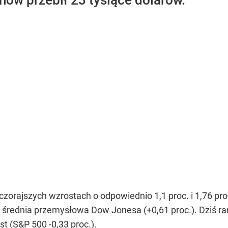
znów przebił 23 tysiące dolarów.
orajszych wzrostach o odpowiednio 1,1 proc. i 1,76 proc
 średnia przemysłowa Dow Jonesa (+0,61 proc.). Dziś r
t (S&P 500 -0,33 proc.).