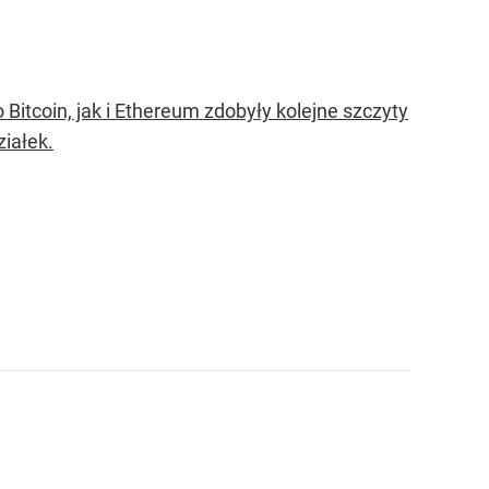
itcoin, jak i Ethereum zdobyły kolejne szczyty
iałek.