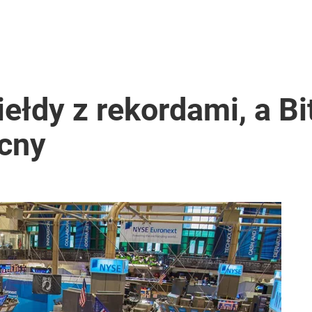
iełdy z rekordami, a Bi
cny