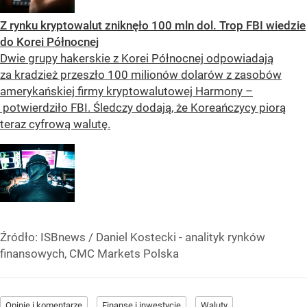
Z rynku kryptowalut zniknęło 100 mln dol. Trop FBI wiedzie
do Korei Północnej
Dwie grupy hakerskie z Korei Północnej odpowiadają
za kradzież przeszło 100 milionów dolarów z zasobów
amerykańskiej firmy kryptowalutowej Harmony –
potwierdziło FBI. Śledczy dodają, że Koreańczycy piorą
teraz cyfrową walutę.
Źródło:
ISBnews
/
Daniel Kostecki - analityk rynków
finansowych, CMC Markets Polska
Opinie i komentarze
Finanse i inwestycje
Waluty