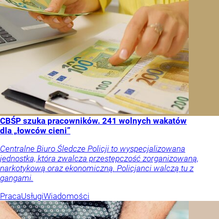
CBŚP szuka pracowników. 241 wolnych wakatów
dla „łowców cieni”
Centralne Biuro Śledcze Policji to wyspecjalizowana
jednostka, która zwalcza przestępczość zorganizowaną,
narkotykową oraz ekonomiczną. Policjanci walczą tu z
gangami.
Praca
Usługi
Wiadomości