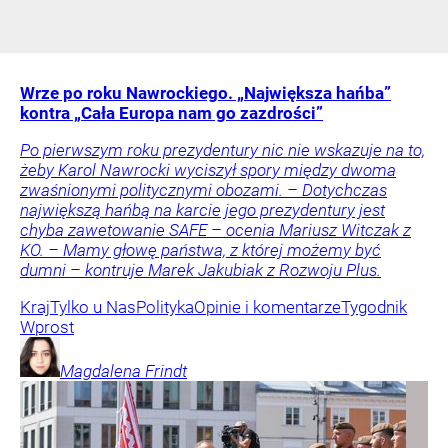
Wrze po roku Nawrockiego. „Największa hańba”
kontra „Cała Europa nam go zazdrości”
Po pierwszym roku prezydentury nic nie wskazuje na to,
żeby Karol Nawrocki wyciszył spory między dwoma
zwaśnionymi politycznymi obozami. – Dotychczas
największą hańbą na karcie jego prezydentury jest
chyba zawetowanie SAFE – ocenia Mariusz Witczak z
KO. – Mamy głowę państwa, z której możemy być
dumni – kontruje Marek Jakubiak z Rozwoju Plus.
Kraj
Tylko u Nas
Polityka
Opinie i komentarze
Tygodnik
Wprost
Magdalena
Frindt