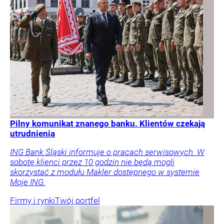
Pilny komunikat znanego banku. Klientów czekają
utrudnienia
ING Bank Śląski informuje o pracach serwisowych. W
sobotę klienci przez 10 godzin nie będą mogli
skorzystać z modułu Makler dostępnego w systemie
Moje ING.
Firmy i rynki
Twój portfel