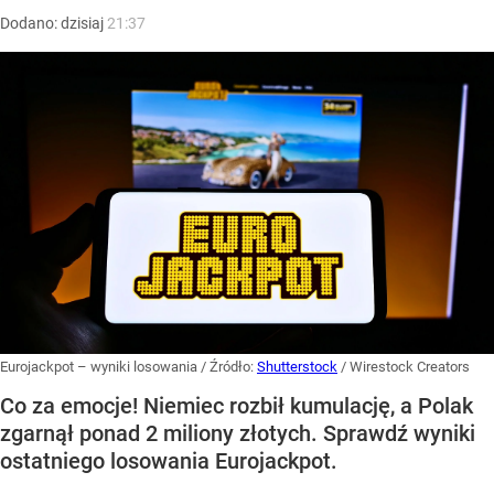
Dodano:
dzisiaj
21:37
Eurojackpot – wyniki losowania
/ Źródło:
Shutterstock
/
Wirestock Creators
Co za emocje! Niemiec rozbił kumulację, a Polak
zgarnął ponad 2 miliony złotych. Sprawdź wyniki
ostatniego losowania Eurojackpot.