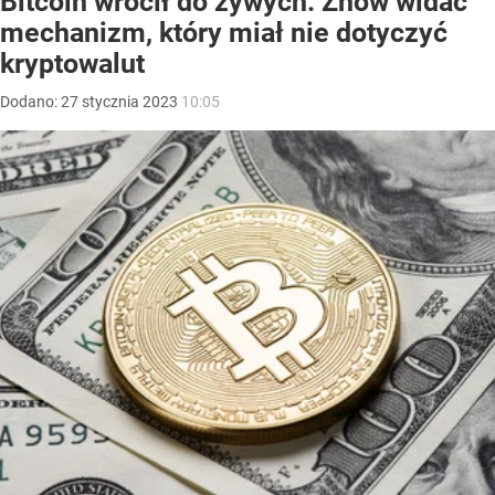
Bitcoin wrócił do żywych. Znów widać
mechanizm, który miał nie dotyczyć
kryptowalut
Dodano:
27
stycznia
2023
10:05