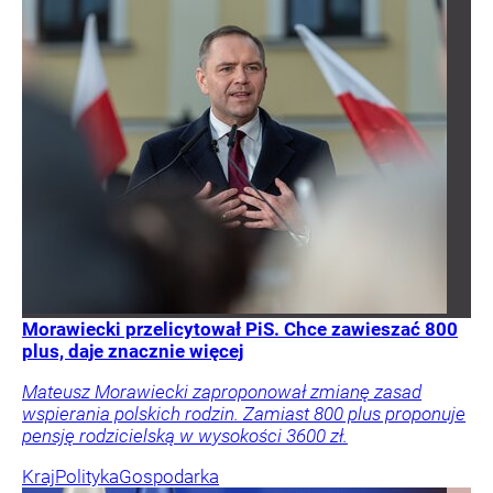
Morawiecki przelicytował PiS. Chce zawieszać 800
plus, daje znacznie więcej
Mateusz Morawiecki zaproponował zmianę zasad
wspierania polskich rodzin. Zamiast 800 plus proponuje
pensję rodzicielską w wysokości 3600 zł.
Kraj
Polityka
Gospodarka