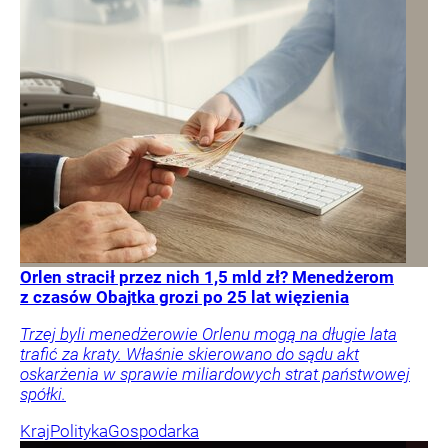
Orlen stracił przez nich 1,5 mld zł? Menedżerom
z czasów Obajtka grozi po 25 lat więzienia
Trzej byli menedżerowie Orlenu mogą na długie lata
trafić za kraty. Właśnie skierowano do sądu akt
oskarżenia w sprawie miliardowych strat państwowej
spółki.
Kraj
Polityka
Gospodarka