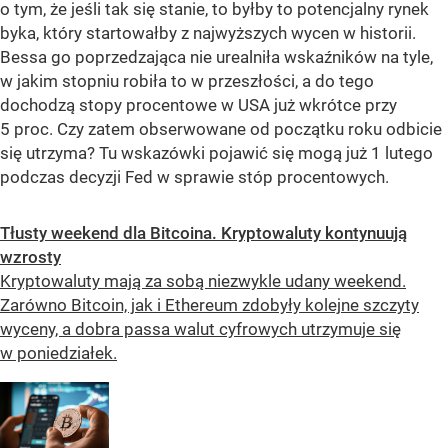
o tym, że jeśli tak się stanie, to byłby to potencjalny rynek
byka, który startowałby z najwyższych wycen w historii.
Bessa go poprzedzająca nie urealniła wskaźników na tyle,
w jakim stopniu robiła to w przeszłości, a do tego
dochodzą stopy procentowe w USA już wkrótce przy
5 proc. Czy zatem obserwowane od początku roku odbicie
się utrzyma? Tu wskazówki pojawić się mogą już 1 lutego
podczas decyzji Fed w sprawie stóp procentowych.
Tłusty weekend dla Bitcoina. Kryptowaluty kontynuują
wzrosty
Kryptowaluty mają za sobą niezwykle udany weekend.
Zarówno Bitcoin, jak i Ethereum zdobyły kolejne szczyty
wyceny, a dobra passa walut cyfrowych utrzymuje się
w poniedziałek.