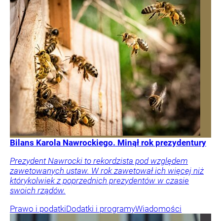
Bilans Karola Nawrockiego. Minął rok prezydentury
Prezydent Nawrocki to rekordzista pod względem
zawetowanych ustaw. W rok zawetował ich więcej niż
którykolwiek z poprzednich prezydentów w czasie
swoich rządów.
Prawo i podatki
Dodatki i programy
Wiadomości