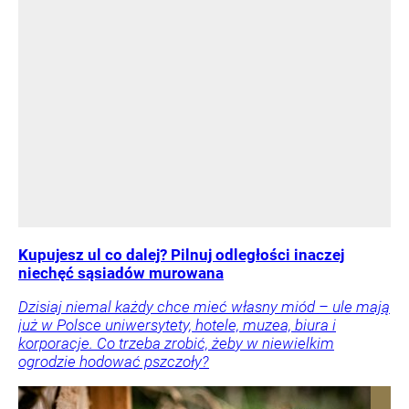
Kupujesz ul co dalej? Pilnuj odległości inaczej
niechęć sąsiadów murowana
Dzisiaj niemal każdy chce mieć własny miód – ule mają
już w Polsce uniwersytety, hotele, muzea, biura i
korporacje. Co trzeba zrobić, żeby w niewielkim
ogrodzie hodować pszczoły?