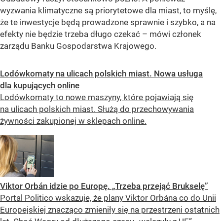
wyzwania klimatyczne są priorytetowe dla miast, to myślę,
że te inwestycje będą prowadzone sprawnie i szybko, a na
efekty nie będzie trzeba długo czekać – mówi członek
zarządu Banku Gospodarstwa Krajowego.
Lodówkomaty na ulicach polskich miast. Nowa usługa
dla kupujących online
Lodówkomaty to nowe maszyny, które pojawiają się
na ulicach polskich miast. Służą do przechowywania
żywności zakupionej w sklepach online.
Viktor Orbán idzie po Europę. „Trzeba przejąć Brukselę”
Portal Politico wskazuje, że plany Viktor Orbána co do Unii
Europejskiej znacząco zmieniły się na przestrzeni ostatnich