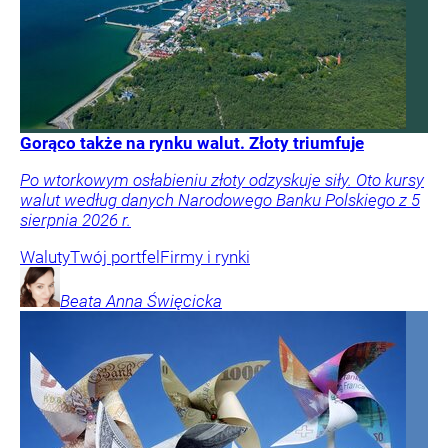
Gorąco także na rynku walut. Złoty triumfuje
Po wtorkowym osłabieniu złoty odzyskuje siły. Oto kursy
walut według danych Narodowego Banku Polskiego z 5
sierpnia 2026 r.
Waluty
Twój portfel
Firmy i rynki
Beata Anna
Święcicka