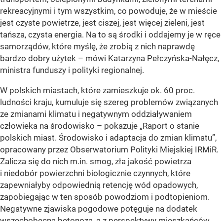
rekreacyjnymi i tym wszystkim, co powoduje, że w mieście
jest czyste powietrze, jest ciszej, jest więcej zieleni, jest
tańsza, czysta energia. Na to są środki i oddajemy je w ręce
samorządów, które myślę, że zrobią z nich naprawdę
bardzo dobry użytek – mówi Katarzyna Pełczyńska-Nałęcz,
ministra funduszy i polityki regionalnej.
W polskich miastach, które zamieszkuje ok. 60 proc.
ludności kraju, kumuluje się szereg problemów związanych
ze zmianami klimatu i negatywnym oddziaływaniem
człowieka na środowisko – pokazuje „Raport o stanie
polskich miast. Środowisko i adaptacja do zmian klimatu”,
opracowany przez Obserwatorium Polityki Miejskiej IRMiR.
Zalicza się do nich m.in. smog, zła jakość powietrza
i niedobór powierzchni biologicznie czynnych, które
zapewniałyby odpowiednią retencję wód opadowych,
zapobiegając w ten sposób powodziom i podtopieniom.
Negatywne zjawiska pogodowe potęguje na dodatek
wszechobecna betonoza, a z perspektywy mieszkańców