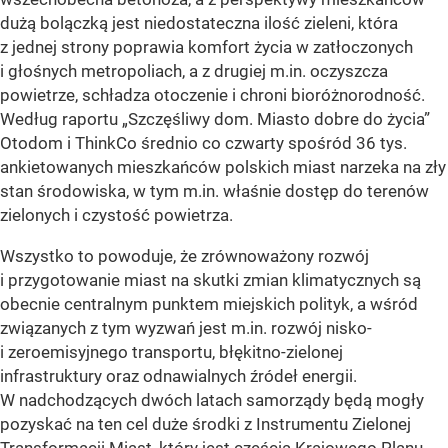
dużą bolączką jest niedostateczna ilość zieleni, która
z jednej strony poprawia komfort życia w zatłoczonych
i głośnych metropoliach, a z drugiej m.in. oczyszcza
powietrze, schładza otoczenie i chroni bioróżnorodność.
Według raportu „Szczęśliwy dom. Miasto dobre do życia”
Otodom i ThinkCo średnio co czwarty spośród 36 tys.
ankietowanych mieszkańców polskich miast narzeka na zły
stan środowiska, w tym m.in. właśnie dostęp do terenów
zielonych i czystość powietrza.
Wszystko to powoduje, że zrównoważony rozwój
i przygotowanie miast na skutki zmian klimatycznych są
obecnie centralnym punktem miejskich polityk, a wśród
związanych z tym wyzwań jest m.in. rozwój nisko-
i zeroemisyjnego transportu, błękitno-zielonej
infrastruktury oraz odnawialnych źródeł energii.
W nadchodzących dwóch latach samorządy będą mogły
pozyskać na ten cel duże środki z Instrumentu Zielonej
Transformacji Miast, który jest częścią Krajowego Planu