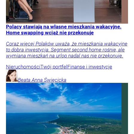
Polacy stawiają na własne mieszkania wakacyjne.
Home swapping wciąż nie przekonuje
Coraz więcej Polaków uważa, że mieszkania wakacyjne
to dobra inwestycja. Segment second home rośnie, ale
wymiana mieszkań na urlop nadal nas nie przekonuje.
Nieruchomości
Twój portfel
Finanse i inwestycje
Beata Anna
Święcicka