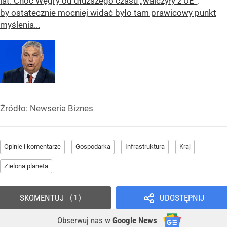
lat. Choć Węgry od dłuższego czasu „walczyły z UE”,
by ostatecznie mocniej widać było tam prawicowy punkt
myślenia...
Źródło:
Newseria Biznes
Opinie i komentarze
Gospodarka
Infrastruktura
Kraj
Zielona planeta
SKOMENTUJ
UDOSTĘPNIJ
1
Obserwuj nas
w
Google News