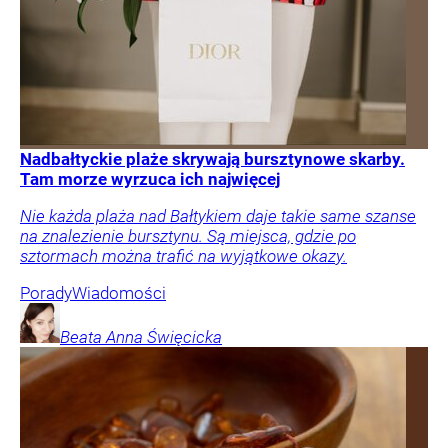
Nadbałtyckie plaże skrywają bursztynowe skarby.
Tam morze wyrzuca ich najwięcej
Nie każda plaża nad Bałtykiem daje takie same szanse
na znalezienie bursztynu. Są miejsca, gdzie po
sztormach można trafić na wyjątkowe okazy.
Porady
Wiadomości
Beata Anna
Święcicka