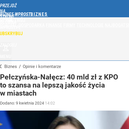
PRZEJDŹ
NA
BIZNES WPROST
STRONĘ
OPINIE
TWÓJ
GŁÓWNĄ
PORTFEL
GOSPODARKA
FINANSE
FIRMY
TECHNOLOGIE
NAJBOGATSI
WPROST.PL
UBSKRYBUJ
ZALOGUJ
MENU
Biznes
/
Opinie i komentarze
Pełczyńska-Nałęcz: 40 mld zł z KPO
to szansa na lepszą jakość życia
w miastach
Dodano:
9
kwietnia
2024
14:02