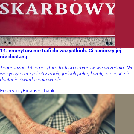
14. emerytura nie trafi do wszystkich. Ci seniorzy jej
nie dostaną
Tegoroczna 14. emerytura trafi do seniorów we wrześniu. Nie
wszyscy emeryci otrzymają jednak pełną kwotę, a część nie
dostanie świadczenia wcale.
Emerytury
Finanse i banki