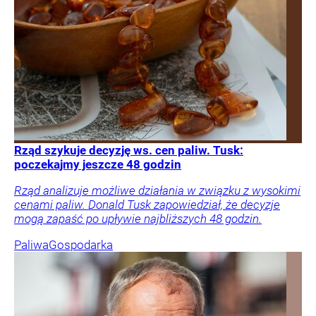
Rząd szykuje decyzję ws. cen paliw. Tusk:
poczekajmy jeszcze 48 godzin
Rząd analizuje możliwe działania w związku z wysokimi
cenami paliw. Donald Tusk zapowiedział, że decyzje
mogą zapaść po upływie najbliższych 48 godzin.
Paliwa
Gospodarka