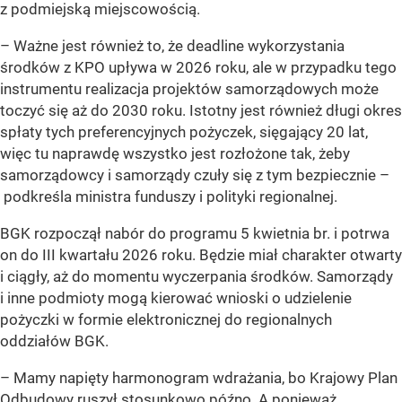
z podmiejską miejscowością.
– Ważne jest również to, że deadline wykorzystania
środków z KPO upływa w 2026 roku, ale w przypadku tego
instrumentu realizacja projektów samorządowych może
toczyć się aż do 2030 roku. Istotny jest również długi okres
spłaty tych preferencyjnych pożyczek, sięgający 20 lat,
więc tu naprawdę wszystko jest rozłożone tak, żeby
samorządowcy i samorządy czuły się z tym bezpiecznie –
podkreśla ministra funduszy i polityki regionalnej.
BGK rozpoczął nabór do programu 5 kwietnia br. i potrwa
on do III kwartału 2026 roku. Będzie miał charakter otwarty
i ciągły, aż do momentu wyczerpania środków. Samorządy
i inne podmioty mogą kierować wnioski o udzielenie
pożyczki w formie elektronicznej do regionalnych
oddziałów BGK.
– Mamy napięty harmonogram wdrażania, bo Krajowy Plan
Odbudowy ruszył stosunkowo późno. A ponieważ