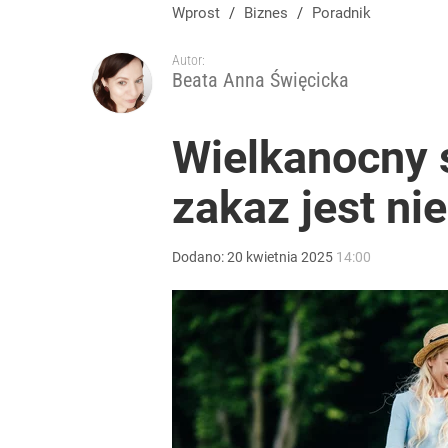
Wprost
/
Biznes
/
Poradnik
Autor:
Beata Anna Święcicka
Wielkanocny 
zakaz jest ni
Dodano:
20
kwietnia
2025
14:00