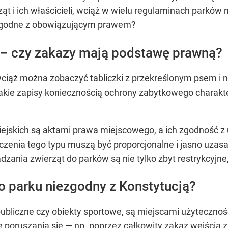
t i ich właścicieli, wciąż w wielu regulaminach parków 
zgodne z obowiązującym prawem?
 – czy zakazy mają podstawę prawną?
wciąż można zobaczyć tabliczki z przekreślonym psem i
akie zapisy koniecznością ochrony zabytkowego charakt
jskich są aktami prawa miejscowego, a ich zgodność z
czenia tego typu muszą być proporcjonalne i jasno uzasa
dzania zwierząt do parków są nie tylko zbyt restrykcyjne
 parku niezgodny z Konstytucją?
 publiczne czy obiekty sportowe, są miejscami użyteczno
poruszania się — np. poprzez całkowity zakaz wejścia