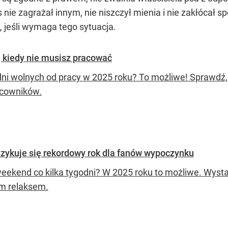
s nie zagrażał innym, nie niszczył mienia i nie zakłócał 
, jeśli wymaga tego sytuacja.
, kiedy nie musisz pracować
dni wolnych od pracy w 2025 roku? To możliwe! Sprawdź,
acowników.
zykuje się rekordowy rok dla fanów wypoczynku
weekend co kilka tygodni? W 2025 roku to możliwe. Wysta
m relaksem.