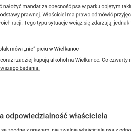
ć nałożyć mandat za obecność psa w parku objętym tak
odstawy prawnej. Właściciel ma prawo odmówić przyjęci
ich racji. Tego typu sytuacje wciąż się zdarzają, jednak
olak mówi „nie” piciu w Wielkanoc
coraz rzadziej kupują alkohol na Wielkanoc. Co czwarty 
owszego badania.
a odpowiedzialność właściciela
ie są zgodne z prawem, nie zwalnia właściciela psa z od