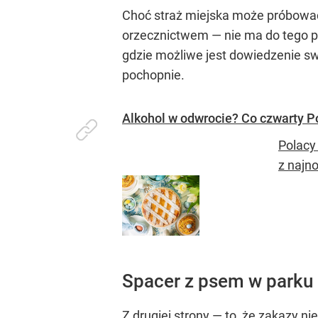
Choć straż miejska może próbowa
orzecznictwem — nie ma do tego p
gdzie możliwe jest dowiedzenie swo
pochopnie.
Alkohol w odwrocie? Co czwarty P
Polacy 
z najn
Spacer z psem w parku 
Z drugiej strony — to, że zakazy n