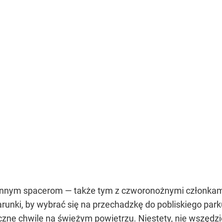
innym spacerom — także tym z czworonożnymi członkami 
arunki, by wybrać się na przechadzkę do pobliskiego parku
eczne chwile na świeżym powietrzu. Niestety, nie wszęd