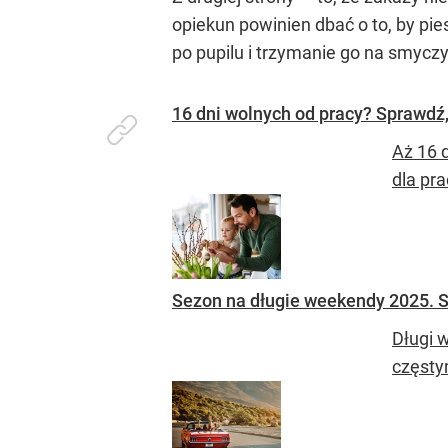
opiekun powinien dbać o to, by pie
po pupilu i trzymanie go na smyczy
16 dni wolnych od pracy? Sprawdź
Aż 16 
dla pr
Sezon na długie weekendy 2025. S
Długi 
częsty