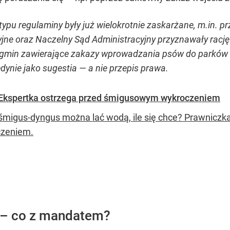
typu regulaminy były już wielokrotnie zaskarżane, m.in. 
ne oraz Naczelny Sąd Administracyjny przyznawały rację 
ły gmin zawierające zakazy wprowadzania psów do parków 
ynie jako sugestia — a nie przepis prawa.
. Ekspertka ostrzega przed śmigusowym wykroczeniem
śmigus-dyngus można lać wodą, ile się chce? Prawniczka t
zeniem.
 – co z mandatem?