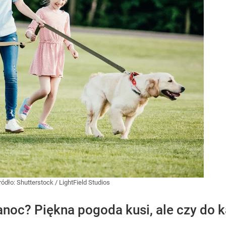
ródło:
Shutterstock
/
LightField Studios
noc? Piękna pogoda kusi, ale czy do