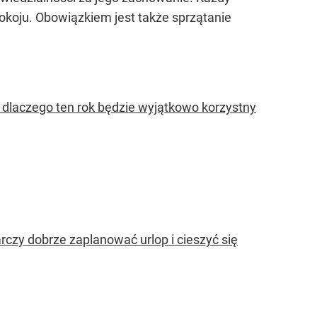
spokoju. Obowiązkiem jest także sprzątanie
 dlaczego ten rok będzie wyjątkowo korzystny
rczy dobrze zaplanować urlop i cieszyć się