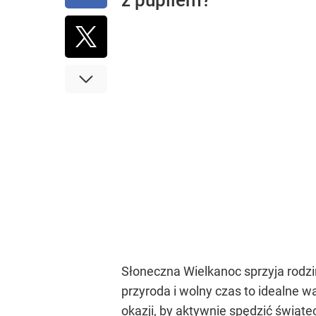
z pupilem?
Słoneczna Wielkanoc sprzyja rodz
przyroda i wolny czas to idealne w
okazji, by aktywnie spędzić świąt