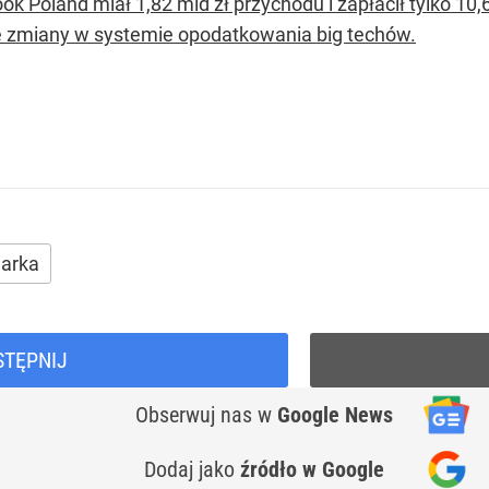
k Poland miał 1,82 mld zł przychodu i zapłacił tylko 10,
e zmiany w systemie opodatkowania big techów.
arka
STĘPNIJ
Obserwuj nas
w
Google News
Dodaj jako
źródło w Google