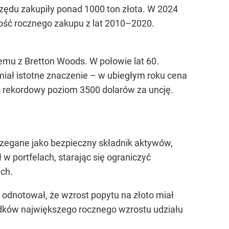
 rzędu zakupiły ponad 1000 ton złota. W 2024
tność rocznego zakupu z lat 2010–2020.
mu z Bretton Woods. W połowie lat 60.
a miał istotne znaczenie – w ubiegłym roku cena
jąc rekordowy poziom 3500 dolarów za uncję.
rzegane jako bezpieczny składnik aktywów,
w portfelach, starając się ograniczyć
ych.
C odnotował, że wzrost popytu na złoto miał
adków największego rocznego wzrostu udziału