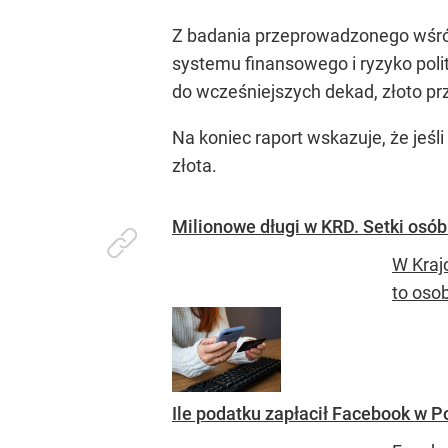
Z badania przeprowadzonego wśród
systemu finansowego i ryzyko pol
do wcześniejszych dekad, złoto p
Na koniec raport wskazuje, że jeś
złota.
Milionowe długi w KRD. Setki osób 
W Kraj
to oso
Ile podatku zapłacił Facebook w 