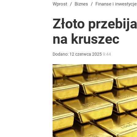
Kontrole studni przyspieszają. Za pobór wody nawet
Wprost
/
Biznes
/
Finanse i inwestycje
Złoto przebij
dodaj
na kruszec
„Nie chodzi o zemstę”. Mocny apel w sprawie ofiar 
Dodano:
12
czerwca
2025
9:44
dodaj
Blisko 200 tys. takich aktów w rok. Polacy masow
dodaj