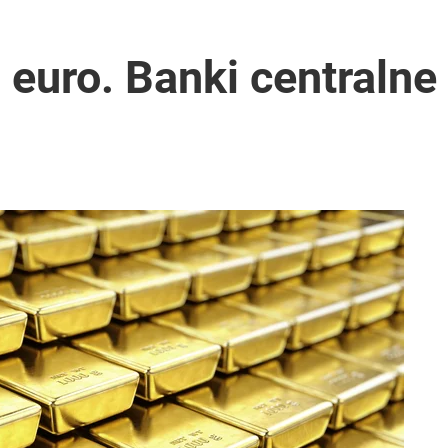
 7,5 tys. zł kary
a euro. Banki centralne
rzezi wołyńskiej
o przekazują sobie nieruchomości