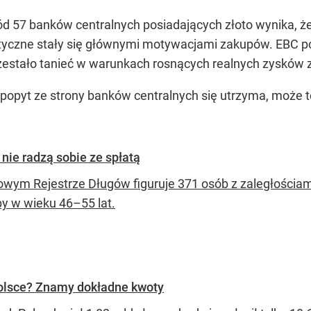
 57 banków centralnych posiadających złoto wynika, że
ityczne stały się głównymi motywacjami zakupów. EBC po
rzestało tanieć w warunkach rosnących realnych zysków 
li popyt ze strony banków centralnych się utrzyma, może
nie radzą sobie ze spłatą
owym Rejestrze Długów figuruje 371 osób z zaległościam
by w wieku 46–55 lat.
Polsce? Znamy dokładne kwoty