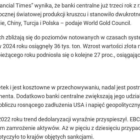
ncial Times” wynika, że banki centralne już trzeci rok z
 rocznej światowej produkcji kruszcu i stanowiło dwukro
, Chiny, Turcja i Polska – podaje World Gold Council.
ch zbliżają się do poziomów notowanych w czasach syste
 w 2024 roku osiągnęły 36 tys. ton. Wzrost wartości złot
bieżącego roku podniosła się o kolejne 27 proc., osiąga
tek i jest kosztowne w przechowywaniu, nadal jest post
henta. Dodatkowo banki centralne zwiększają jego udział 
obliczu rosnącego zadłużenia USA i napięć geopolityczn
 2022 roku trend dedolaryzacji wyraźnie przyspieszył. EB
ym zamrożenie aktywów. Aż w pięciu z dziesięciu przyp
otyczyło to krajów objętych sankcjami.