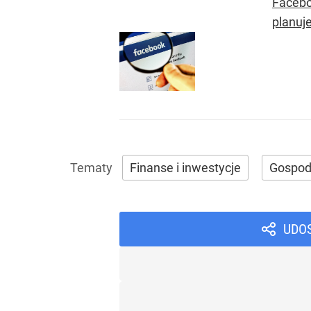
Faceboo
planuj
Finanse i inwestycje
Gospod
UDO