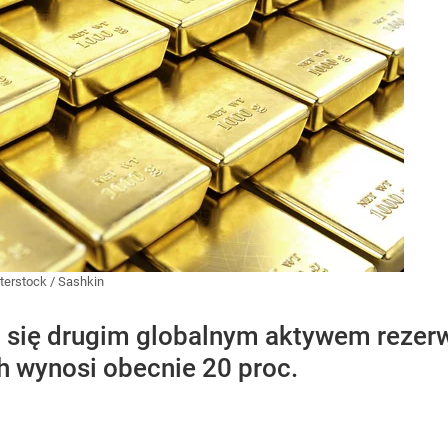
terstock
/
Sashkin
o się drugim globalnym aktywem reze
h wynosi obecnie 20 proc.