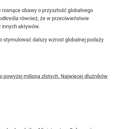
 rosnące obawy o przyszłość globalnego
dkreśla również, że w przeciwieństwie
z innych aktywów.
 to stymulować dalszy wzrost globalnej podaży
i powyżej miliona złotych. Najwięcej dłużników