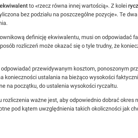
ekwiwalent
to «rzecz równa innej wartością». Z kolei
rycz
yliczona bez podziału na poszczególne pozycje». Te dwa 
ia.
łownikową definicję ekwiwalentu, musi on odpowiadać 
posób rozliczeń może okazać się o tyle trudny, że konie
na odpowiadać przewidywanym kosztom, ponoszonym pr
 ma konieczności ustalania na bieżąco wysokości faktycz
e na początku, do ustalenia wysokości ryczałtu.
rozliczenia ważne jest, aby odpowiednio dobrać okres na
stotne pod kątem uwzględnienia takich okoliczności jak c