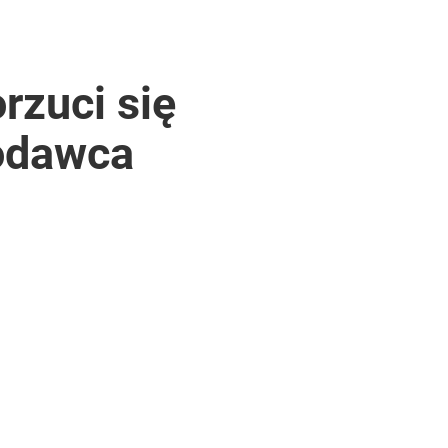
rzuci się
codawca