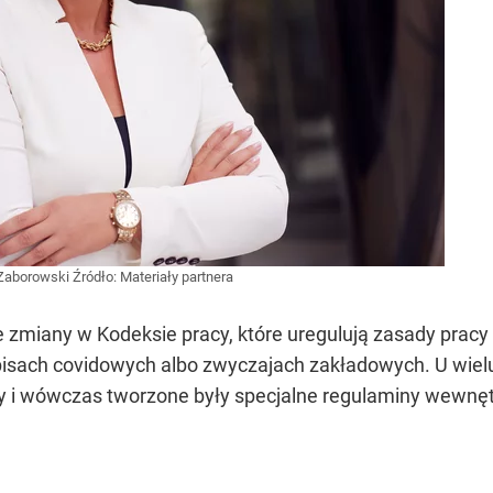
 Zaborowski
Źródło:
Materiały partnera
ie zmiany w Kodeksie pracy, które uregulują zasady prac
zepisach covidowych albo zwyczajach zakładowych. U wie
y i wówczas tworzone były specjalne regulaminy wewnętr