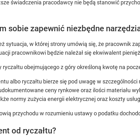
ższe świadczenia pracodawcy nie będą stanowić przych
 sobie zapewnić niezbędne narzędzia 
eż sytuacja, w której strony umówią się, że pracownik za
uacji pracownikowi będzie należał się ekwiwalent pieni
y ryczałtu obejmującego z góry określoną kwotę na poc
ntu albo ryczałtu bierze się pod uwagę w szczególności 
 udokumentowane ceny rynkowe oraz ilości materiału w
akże normy zużycia energii elektrycznej oraz koszty usł
tanowią przychodu w rozumieniu ustawy o podatku docho
nt od ryczałtu?