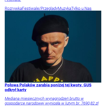
Rozrywka
Festiwale/Przeglądy
Muzyka
Tylko u Nas
Połowa Polaków zarabia poniżej tej kwoty. GUS
odkrył karty
Mediana miesięcznych wynagrodzeń brutto w
gospodarce narodowej wyniosła w lutym br. 7690,82 zł