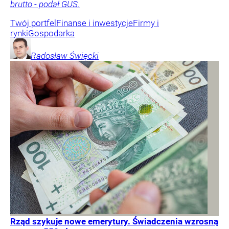
brutto - podał GUS.
Twój portfel
Finanse i inwestycje
Firmy i
rynki
Gospodarka
Radosław
Święcki
Rząd szykuje nowe emerytury. Świadczenia wzrosną