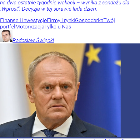
na dwa ostatnie tygodnie wakacji – wynika z sondażu dla
„Wprost”. Decyzja w tej sprawie lada dzień.
Finanse i inwestycje
Firmy i rynki
Gospodarka
Twój
portfel
Motoryzacja
Tylko u Nas
Radosław
Święcki