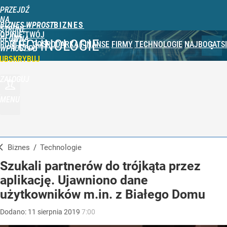
PRZEJDŹ
NA
BIZNES WPROST
STRONĘ
OPINIE
TWÓJ
GŁÓWNĄ
TECHNOLOGIE
PORTFEL
GOSPODARKA
FINANSE
FIRMY
TECHNOLOGIE
NAJBOGATSI
WPROST.PL
UBSKRYBUJ
ZALOGUJ
MENU
Biznes
/
Technologie
Szukali partnerów do trójkąta przez
aplikację. Ujawniono dane
użytkowników m.in. z Białego Domu
Dodano:
11
sierpnia
2019
7:00