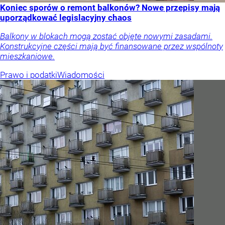
Koniec sporów o remont balkonów? Nowe przepisy mają
uporządkować legislacyjny chaos
Balkony w blokach mogą zostać objęte nowymi zasadami.
Konstrukcyjne części mają być finansowane przez wspólnoty
mieszkaniowe.
Prawo i podatki
Wiadomości