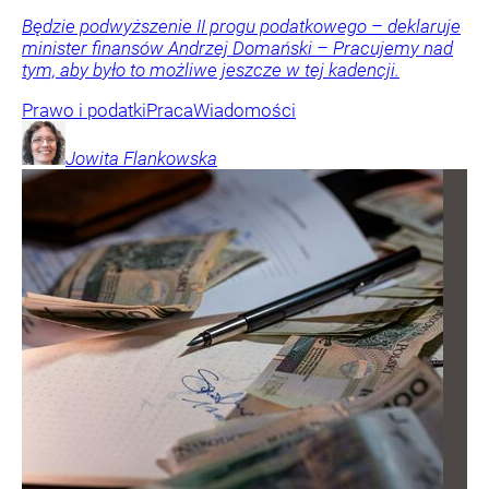
Będzie podwyższenie II progu podatkowego – deklaruje
minister finansów Andrzej Domański – Pracujemy nad
tym, aby było to możliwe jeszcze w tej kadencji.
Prawo i podatki
Praca
Wiadomości
Jowita
Flankowska