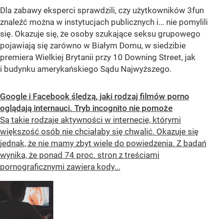
Dla zabawy eksperci sprawdzili, czy użytkowników 3fun
znaleźć można w instytucjach publicznych i... nie pomylili
się. Okazuje się, że osoby szukające seksu grupowego
pojawiają się zarówno w Białym Domu, w siedzibie
premiera Wielkiej Brytanii przy 10 Downing Street, jak
i budynku amerykańskiego Sądu Najwyższego.
Google i Facebook śledzą, jaki rodzaj filmów porno
oglądają internauci. Tryb incognito nie pomoże
Są takie rodzaje aktywności w internecie, którymi
większość osób nie chciałaby się chwalić. Okazuje się
jednak, że nie mamy zbyt wiele do powiedzenia. Z badań
wynika, że ponad 74 proc. stron z treściami
pornograficznymi zawiera kody...