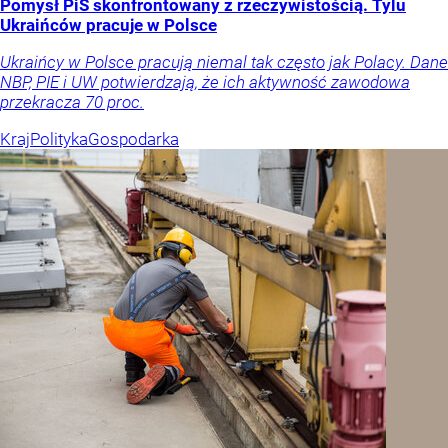
Pomysł PiS skonfrontowany z rzeczywistością. Tylu
Ukraińców pracuje w Polsce
Ukraińcy w Polsce pracują niemal tak często jak Polacy. Dane
NBP, PIE i UW potwierdzają, że ich aktywność zawodowa
przekracza 70 proc.
Kraj
Polityka
Gospodarka