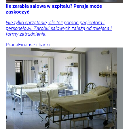
Ile zarabia salowa w szpitalu? Pensja może
zaskoczyć
Nie tylko sprzątanie, ale też pomoc pacjentom i
personelowi. Zarobki salowych zależą od miejsca i
formy zatrudnienia.
Praca
Finanse i banki