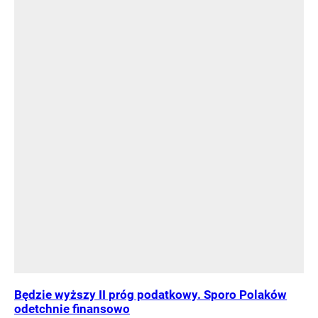
Będzie wyższy II próg podatkowy. Sporo Polaków
odetchnie finansowo