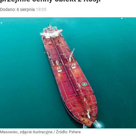
Dodano:
6
sierpnia
19:05
Masowiec, zdjęcie ilustracyjne
/ Źródło:
Pxhere