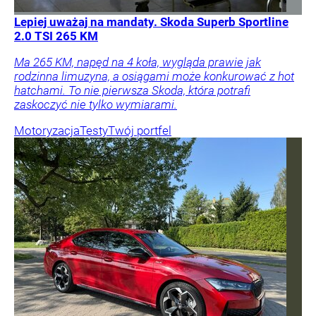
Lepiej uważaj na mandaty. Skoda Superb Sportline
2.0 TSI 265 KM
Ma 265 KM, napęd na 4 koła, wygląda prawie jak
rodzinna limuzyna, a osiągami może konkurować z hot
hatchami. To nie pierwsza Skoda, która potrafi
zaskoczyć nie tylko wymiarami.
Motoryzacja
Testy
Twój portfel