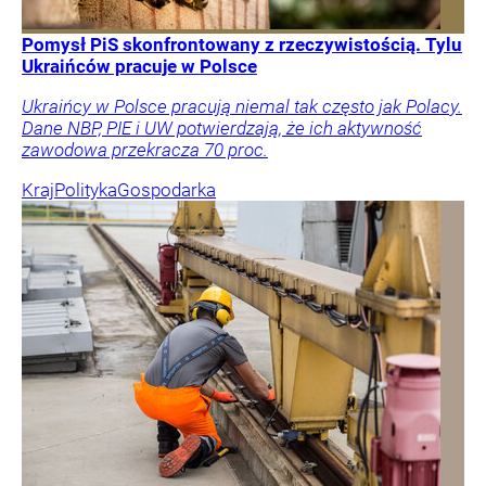
Pomysł PiS skonfrontowany z rzeczywistością. Tylu
Ukraińców pracuje w Polsce
Ukraińcy w Polsce pracują niemal tak często jak Polacy.
Dane NBP, PIE i UW potwierdzają, że ich aktywność
zawodowa przekracza 70 proc.
Kraj
Polityka
Gospodarka