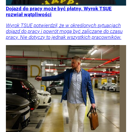
Dojazd do pracy może być płatny. Wyrok TSUE
rozwiał wątpliwości
Wyrok TSUE potwierdził, że w określonych sytuacjach
dojazd do pracy i powrót mogą być zaliczane do czasu
pracy. Nie dotyczy to jednak wszystkich pracowników.