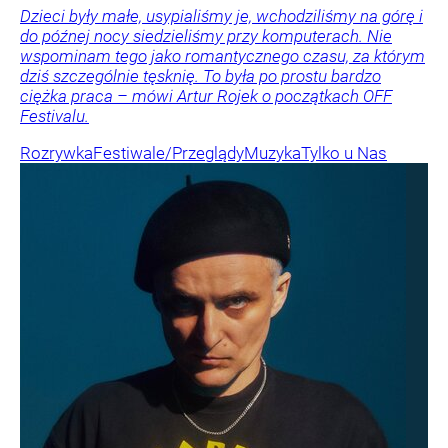
Dzieci były małe, usypialiśmy je, wchodziliśmy na górę i
do późnej nocy siedzieliśmy przy komputerach. Nie
wspominam tego jako romantycznego czasu, za którym
dziś szczególnie tęsknię. To była po prostu bardzo
ciężka praca – mówi Artur Rojek o początkach OFF
Festivalu.
Rozrywka
Festiwale/Przeglądy
Muzyka
Tylko u Nas