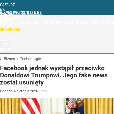
PRZEJDŹ
NA
BIZNES WPROST
STRONĘ
OPINIE
TWÓJ
GŁÓWNĄ
PORTFEL
GOSPODARKA
FINANSE
FIRMY
TECHNOLOGIE
NAJBOGATSI
WPROST.PL
UBSKRYBUJ
ZALOGUJ
MENU
Biznes
/
Technologie
Facebook jednak wystąpił przeciwko
Donaldowi Trumpowi. Jego fake news
został usunięty
Dodano:
6
sierpnia
2020
12:34