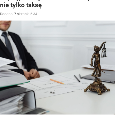
nie tylko taksę
Dodano:
7
sierpnia
5:34