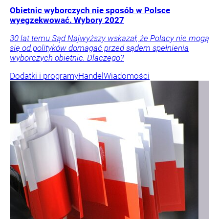
Obietnic wyborczych nie sposób w Polsce
wyegzekwować. Wybory 2027
30 lat temu Sąd Najwyższy wskazał, że Polacy nie mogą
się od polityków domagać przed sądem spełnienia
wyborczych obietnic. Dlaczego?
Dodatki i programy
Handel
Wiadomości