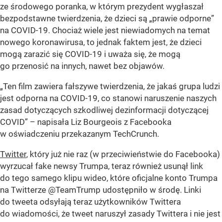
ze środowego poranka, w którym prezydent wygłaszał
bezpodstawne twierdzenia, że dzieci są „prawie odporne”
na COVID-19. Chociaż wiele jest niewiadomych na temat
nowego koronawirusa, to jednak faktem jest, że dzieci
mogą zarazić się COVID-19 i uważa się, że mogą
go przenosić na innych, nawet bez objawów.
„Ten film zawiera fałszywe twierdzenia, że jakaś grupa ludzi
jest odporna na COVID-19, co stanowi naruszenie naszych
zasad dotyczących szkodliwej dezinformacji dotyczącej
COVID” – napisała Liz Bourgeois z Facebooka
w oświadczeniu przekazanym TechCrunch.
Twitter
, który już nie raz (w przeciwieństwie do Facebooka)
wyrzucał fake newsy Trumpa, teraz również usunął link
do tego samego klipu wideo, które oficjalne konto Trumpa
na Twitterze @TeamTrump udostępniło w środę. Linki
do tweeta odsyłają teraz użytkowników Twittera
do wiadomości, że tweet naruszył zasady Twittera i nie jest