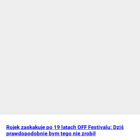
Rojek zaskakuje po 19 latach OFF Festivalu: Dziś
prawdopodobnie bym tego nie zrobił