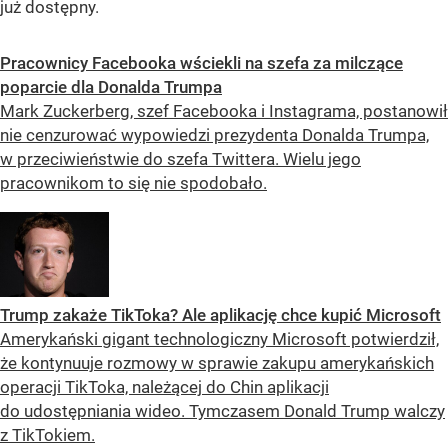
już dostępny.
Pracownicy Facebooka wściekli na szefa za milczące
poparcie dla Donalda Trumpa
Mark Zuckerberg, szef Facebooka i Instagrama, postanowił
nie cenzurować wypowiedzi prezydenta Donalda Trumpa,
w przeciwieństwie do szefa Twittera. Wielu jego
pracownikom to się nie spodobało.
Trump zakaże TikToka? Ale aplikację chce kupić Microsoft
Amerykański gigant technologiczny Microsoft potwierdził,
że kontynuuje rozmowy w sprawie zakupu amerykańskich
operacji TikToka, należącej do Chin aplikacji
do udostępniania wideo. Tymczasem Donald Trump walczy
z TikTokiem.