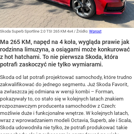
Skoda Superb Sportline 2.0 TSI 265 KM 4x4
/ Źródło:
Wprost
Ma 265 KM, napęd na 4 koła, wygląda prawie jak
rodzinna limuzyna, a osiągami może konkurować
z hot hatchami. To nie pierwsza Skoda, która
potrafi zaskoczyć nie tylko wymiarami.
Skoda od lat potrafi projektować samochody, które trudno
zakwalifikować do jednego segmentu. Już Skoda Favorit,
a zwłaszcza jej odmiana w wersji kombi – Forman,
pokazywały to, co stało się w kolejnych latach znakiem
rozpoznawczym producenta samochodów z Czech:
możliwie duże i funkcjonalne wnętrze. W kolejnych latach,
wraz z wprowadzaniem modeli Octavia, Superb, ale i Scala,
Skoda udowodniła nie tylko, że potrafi produkować takie