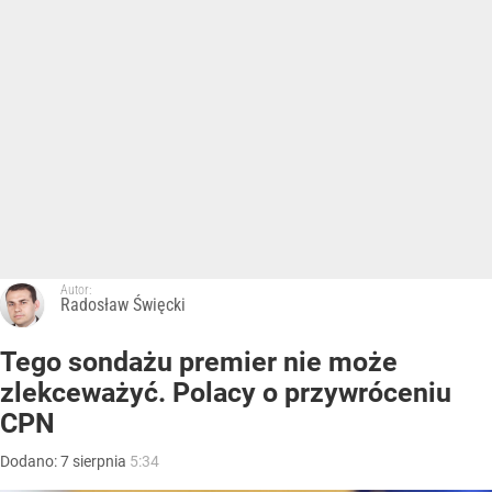
Autor:
Radosław Święcki
Tego sondażu premier nie może
zlekceważyć. Polacy o przywróceniu
CPN
Dodano:
7
sierpnia
5:34