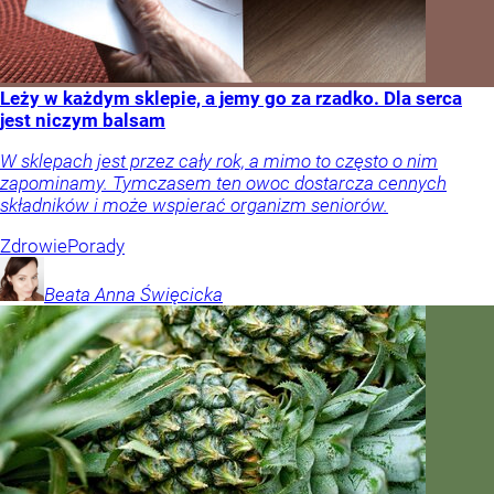
Leży w każdym sklepie, a jemy go za rzadko. Dla serca
jest niczym balsam
W sklepach jest przez cały rok, a mimo to często o nim
zapominamy. Tymczasem ten owoc dostarcza cennych
składników i może wspierać organizm seniorów.
Zdrowie
Porady
Beata Anna
Święcicka