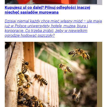
Kupujesz ul co dalej? Pilnuj odległości inaczej
niechęć sąsiadów murowana
Dzisiaj niemal każdy chce mieć własny miód – ule mają
już w Polsce uniwersytety, hotele, muzea, biura i
korporacje. Co trzeba zrobić, żeby w niewielkim
ogrodzie hodować pszczoły?