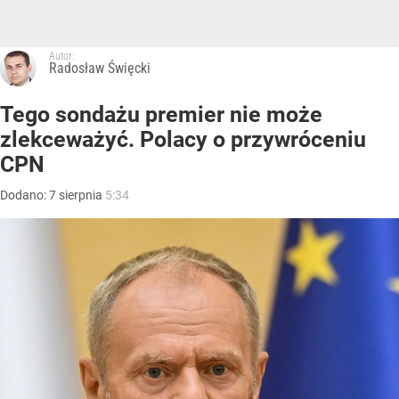
Autor:
Radosław Święcki
Tego sondażu premier nie może
zlekceważyć. Polacy o przywróceniu
CPN
Dodano:
7
sierpnia
5:34