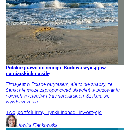
Polskie prawo do śniegu. Budowa wyciągów
narciarskich na siłę
Zima jest w Polsce rarytasem, ale to nie znaczy, ze
Senat nie może zaproponować ułatwień w budowaniu
nowych wyciągów i tras narciarskich. Szykują się
wywłaszczenia.
Twój portfel
Firmy i rynki
Finanse i inwestycje
Jowita
Flankowska