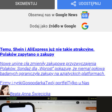
SKOMENTUJ
UDOSTĘPNIJ
Obserwuj nas
w
Google News
Dodaj jako
źródło w Google
Temu, Shein i AliExpress już nie takie atrakcyjne.
Polaków zapytano o zakupy
Nowe unijne cła zmieniły zakupowe przyzwyczajenia
Polaków. Sondaż dla „Wprost” pokazuje, że niemal połowa
badanych ograniczyła zakupy na azjatyckich platformach.
Firmy i rynki
Gospodarka
Twój portfel
Tylko u Nas
Beata Anna
Święcicka