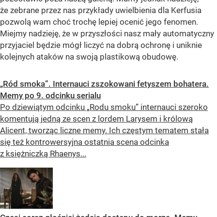
że zebrane przez nas przykłady uwielbienia dla Kerfusia
pozwolą wam choć trochę lepiej ocenić jego fenomen.
Miejmy nadzieję, że w przyszłości nasz mały automatyczny
przyjaciel będzie mógł liczyć na dobrą ochronę i uniknie
kolejnych ataków na swoją plastikową obudowę.
„Ród smoka”. Internauci zszokowani fetyszem bohatera.
Memy po 9. odcinku serialu
Po dziewiątym odcinku „Rodu smoku” internauci szeroko
komentują jedną ze scen z lordem Larysem i królową
Alicent, tworząc liczne memy. Ich częstym tematem stała
się też kontrowersyjna ostatnia scena odcinka
z księżniczką Rhaenys...