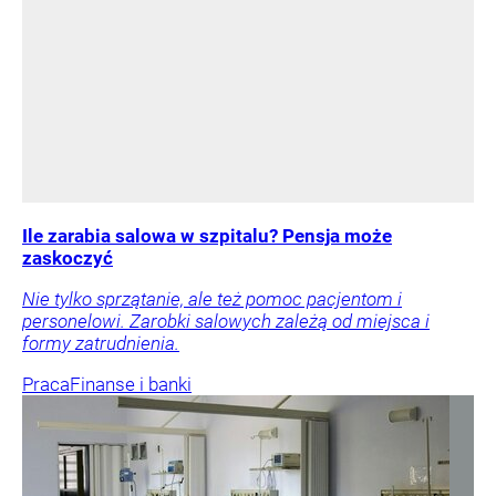
Ile zarabia salowa w szpitalu? Pensja może
zaskoczyć
Nie tylko sprzątanie, ale też pomoc pacjentom i
personelowi. Zarobki salowych zależą od miejsca i
formy zatrudnienia.
Praca
Finanse i banki