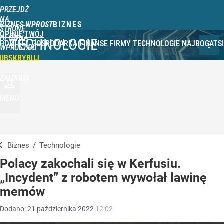
PRZEJDŹ
NA
BIZNES WPROST
STRONĘ
OPINIE
TWÓJ
GŁÓWNĄ
TECHNOLOGIE
PORTFEL
GOSPODARKA
FINANSE
FIRMY
TECHNOLOGIE
NAJBOGATSI
WPROST.PL
UBSKRYBUJ
ZALOGUJ
MENU
Biznes
/
Technologie
Polacy zakochali się w Kerfusiu.
„Incydent” z robotem wywołał lawinę
memów
Dodano:
21
października
2022
12:02