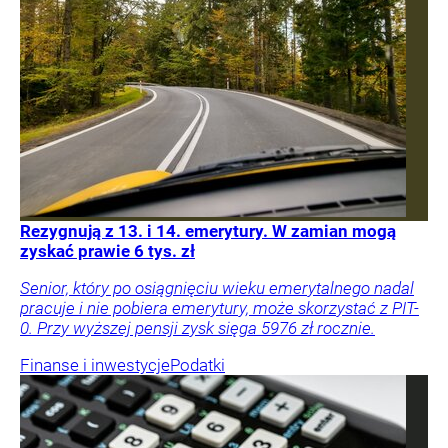
Rezygnują z 13. i 14. emerytury. W zamian mogą
zyskać prawie 6 tys. zł
Senior, który po osiągnięciu wieku emerytalnego nadal
pracuje i nie pobiera emerytury, może skorzystać z PIT-
0. Przy wyższej pensji zysk sięga 5976 zł rocznie.
Finanse i inwestycje
Podatki