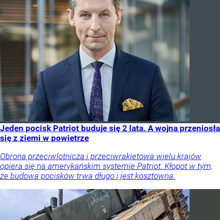
Jeden pocisk Patriot buduje się 2 lata. A wojna przeniosła
się z ziemi w powietrze
Obrona przeciwlotnicza i przeciwrakietowa wielu krajów
opiera się na amerykańskim systemie Patriot. Kłopot w tym,
że budowa pocisków trwa długo i jest kosztowna.