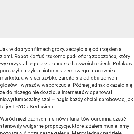
Jak w dobrych filmach grozy, zaczęło się od trzęsienia
ziemi. Robot Kerfuś rzekomo padł ofiarą zboczeńca, który
wykorzystał jego bezbronność dla swoich uciech. Polaków
poruszyła przykra historia krzemowego pracownika
marketu, a w sieci szybko zaroiło się od oburzonych
głosów i wyrazów współczucia. Później jednak okazało się,
że do niczego nie doszło, a internautów opanował
niewytłumaczalny szał – nagle każdy chciał spróbować, jak
to jest BYĆ z Kerfusiem.
Wśród niezliczonych memów i fanartów ogromną część
stanowiły wulgarne propozycje, które z żalem musieliśmy
pozostawić poza naszą galerią. Mamy jednak nadzieję,