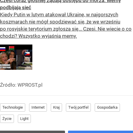
Czesi coraz głośniej żądają dostępu do morza. Memy
podbijają sieć
Kiedy Putin w lutym atakował Ukrainę, w najgorszych
koszmarach nie mógł spodziewać się, że we wrześniu
po rosyjskie terytorium zgłoszą się... Czesi. Nie wiecie o co
chodzi? Wszystko wyjaśnią memy.
Źródło:
WPROST.pl
Technologie
Internet
Kraj
Twój portfel
Gospodarka
Życie
Light