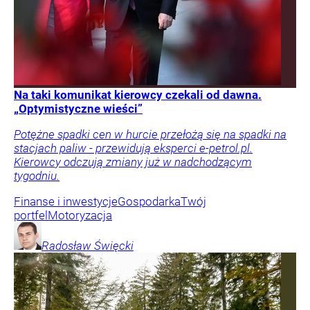
Na taki komunikat kierowcy czekali od dawna.
„Optymistyczne wieści”
Potężne spadki cen w hurcie przełożą się na spadki na
stacjach paliw - przewidują eksperci e-petrol.pl.
Kierowcy odczują zmiany już w nadchodzącym
tygodniu.
Finanse i inwestycje
Gospodarka
Twój
portfel
Motoryzacja
Radosław
Święcki