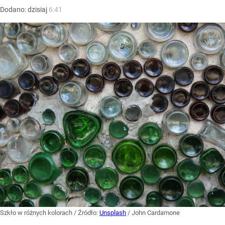
Dodano:
dzisiaj
6:41
Szkło w różnych kolorach
/ Źródło:
Unsplash
/
John Cardamone