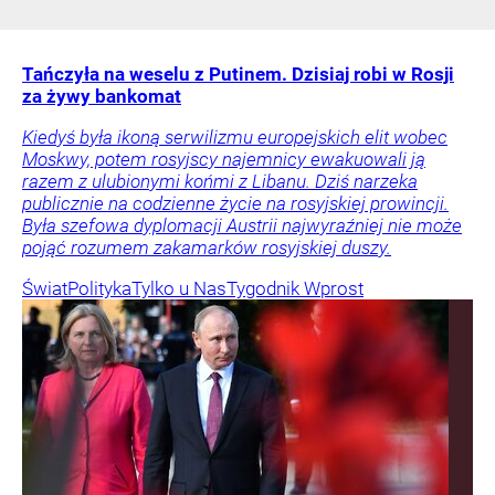
Tańczyła na weselu z Putinem. Dzisiaj robi w Rosji
za żywy bankomat
Kiedyś była ikoną serwilizmu europejskich elit wobec
Moskwy, potem rosyjscy najemnicy ewakuowali ją
razem z ulubionymi końmi z Libanu. Dziś narzeka
publicznie na codzienne życie na rosyjskiej prowincji.
Była szefowa dyplomacji Austrii najwyraźniej nie może
pojąć rozumem zakamarków rosyjskiej duszy.
Świat
Polityka
Tylko u Nas
Tygodnik Wprost