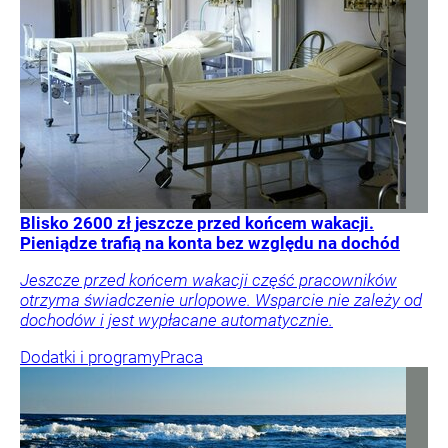
Blisko 2600 zł jeszcze przed końcem wakacji.
Pieniądze trafią na konta bez względu na dochód
Jeszcze przed końcem wakacji część pracowników
otrzyma świadczenie urlopowe. Wsparcie nie zależy od
dochodów i jest wypłacane automatycznie.
Dodatki i programy
Praca