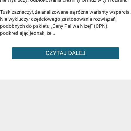
nie wykluczył odblokowania cieśniny Ormuz w tym czasie.
Tusk zaznaczył, że analizowane są różne warianty wsparcia.
Nie wykluczył częściowego
zastosowania rozwiązań
podobnych do pakietu „Ceny Paliwa Niżej” (CPN
),
podkreślając jednak, że...
CZYTAJ DALEJ