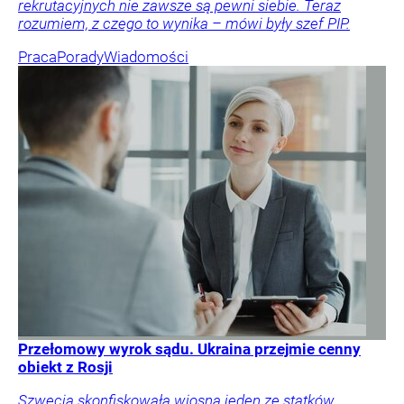
rekrutacyjnych nie zawsze są pewni siebie. Teraz
rozumiem, z czego to wynika – mówi były szef PIP.
Praca
Porady
Wiadomości
Przełomowy wyrok sądu. Ukraina przejmie cenny
obiekt z Rosji
Szwecja skonfiskowała wiosną jeden ze statków