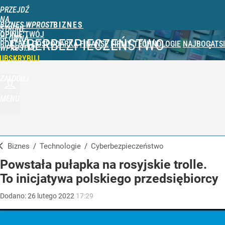
PRZEJDŹ
NA
BIZNES WPROST
STRONĘ
OPINIE
TWÓJ
GŁÓWNĄ
CYBERBEZPIECZEŃSTWO
PORTFEL
GOSPODARKA
FINANSE
FIRMY
TECHNOLOGIE
NAJBOGATSI
WPROST.PL
UBSKRYBUJ
ZALOGUJ
MENU
Biznes
/
Technologie
/
Cyberbezpieczeństwo
Powstała pułapka na rosyjskie trolle.
To inicjatywa polskiego przedsiębiorcy
Dodano:
26
lutego
2022
17:29