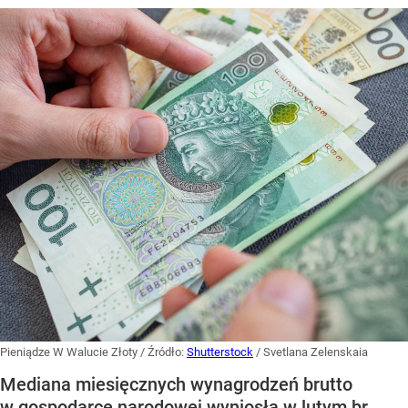
Pieniądze W Walucie Złoty
/ Źródło:
Shutterstock
/
Svetlana Zelenskaia
Mediana miesięcznych wynagrodzeń brutto
w gospodarce narodowej wyniosła w lutym br.