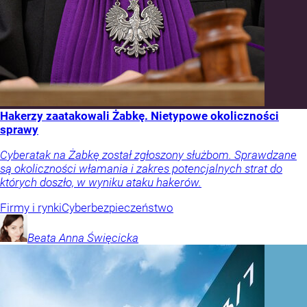
Hakerzy zaatakowali Żabkę. Nietypowe okoliczności
sprawy
Cyberatak na Żabkę został zgłoszony służbom. Sprawdzane
są okoliczności włamania i zakres potencjalnych strat do
których doszło, w wyniku ataku hakerów.
Firmy i rynki
Cyberbezpieczeństwo
Beata Anna
Święcicka