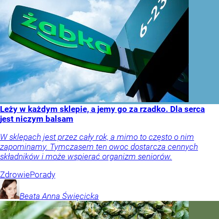
Leży w każdym sklepie, a jemy go za rzadko. Dla serca
jest niczym balsam
W sklepach jest przez cały rok, a mimo to często o nim
zapominamy. Tymczasem ten owoc dostarcza cennych
składników i może wspierać organizm seniorów.
Zdrowie
Porady
Beata Anna
Święcicka