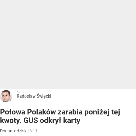
Autor:
Radosław Święcki
Połowa Polaków zarabia poniżej tej
kwoty. GUS odkrył karty
Dodano:
dzisiaj
8:11