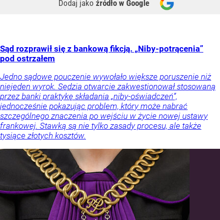
Dodaj jako
źródło w Google
Sąd rozprawił się z bankową fikcją. „Niby-potrącenia”
pod ostrzałem
Jedno sądowe pouczenie wywołało większe poruszenie niż
niejeden wyrok. Sędzia otwarcie zakwestionował stosowaną
przez banki praktykę składania „niby-oświadczeń”,
jednocześnie pokazując problem, który może nabrać
szczególnego znaczenia po wejściu w życie nowej ustawy
frankowej. Stawką są nie tylko zasady procesu, ale także
tysiące złotych kosztów.