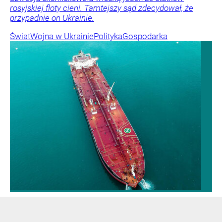
rosyjskiej floty cieni. Tamtejszy sąd zdecydował, że
przypadnie on Ukrainie.
Świat
Wojna w Ukrainie
Polityka
Gospodarka