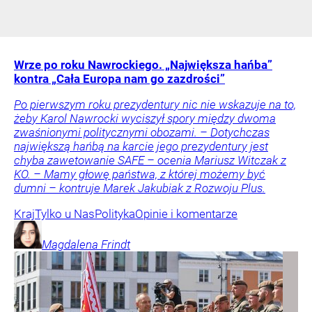
Wrze po roku Nawrockiego. „Największa hańba”
kontra „Cała Europa nam go zazdrości”
Po pierwszym roku prezydentury nic nie wskazuje na to,
żeby Karol Nawrocki wyciszył spory między dwoma
zwaśnionymi politycznymi obozami. – Dotychczas
największą hańbą na karcie jego prezydentury jest
chyba zawetowanie SAFE – ocenia Mariusz Witczak z
KO. – Mamy głowę państwa, z której możemy być
dumni – kontruje Marek Jakubiak z Rozwoju Plus.
Kraj
Tylko u Nas
Polityka
Opinie i komentarze
Magdalena
Frindt