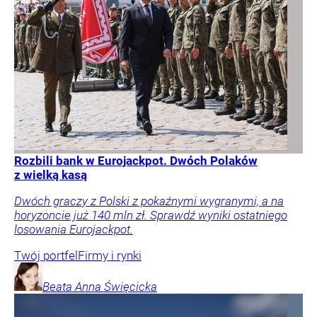
Rozbili bank w Eurojackpot. Dwóch Polaków
z wielką kasą
Dwóch graczy z Polski z pokaźnymi wygranymi, a na
horyzoncie już 140 mln zł. Sprawdź wyniki ostatniego
losowania Eurojackpot.
Twój portfel
Firmy i rynki
Beata Anna
Święcicka