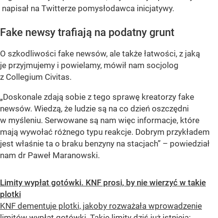
napisał na Twitterze pomysłodawca inicjatywy.
Fake newsy trafiają na podatny grunt
O szkodliwości fake newsów, ale także łatwości, z jaką
je przyjmujemy i powielamy, mówił nam socjolog
z Collegium Civitas.
„Doskonale zdają sobie z tego sprawę kreatorzy fake
newsów. Wiedzą, że ludzie są na co dzień oszczędni
w myśleniu. Serwowane są nam więc informacje, które
mają wywołać różnego typu reakcje. Dobrym przykładem
jest właśnie ta o braku benzyny na stacjach”
– powiedział
nam dr Paweł Maranowski.
Limity wypłat gotówki. KNF prosi, by nie wierzyć w takie
plotki
KNF dementuje plotki, jakoby rozważała wprowadzenie
limitów wypłat gotówki. Takie limity dziś już istnieją: