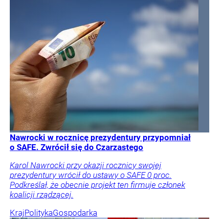
Nawrocki w rocznicę prezydentury przypomniał
o SAFE. Zwrócił się do Czarzastego
Karol Nawrocki przy okazji rocznicy swojej
prezydentury wrócił do ustawy o SAFE 0 proc.
Podkreślał, że obecnie projekt ten firmuje członek
koalicji rządzącej.
Kraj
Polityka
Gospodarka