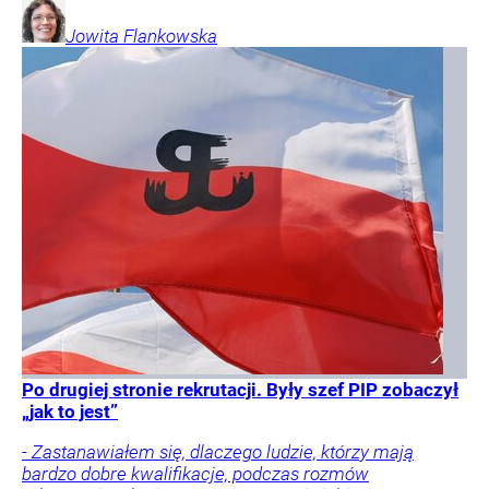
Jowita
Flankowska
Po drugiej stronie rekrutacji. Były szef PIP zobaczył
„jak to jest”
- Zastanawiałem się, dlaczego ludzie, którzy mają
bardzo dobre kwalifikacje, podczas rozmów