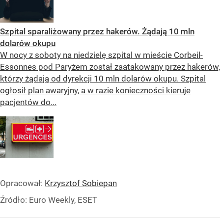
Szpital sparaliżowany przez hakerów. Żądają 10 mln
dolarów okupu
W nocy z soboty na niedzielę szpital w mieście Corbeil-
Essonnes pod Paryżem został zaatakowany przez hakerów,
którzy żądają od dyrekcji 10 mln dolarów okupu. Szpital
ogłosił plan awaryjny, a w razie konieczności kieruje
pacjentów do...
Opracował:
Krzysztof Sobiepan
Źródło:
Euro Weekly, ESET