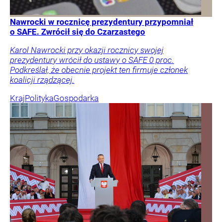
Nawrocki w rocznicę prezydentury przypomniał
o SAFE. Zwrócił się do Czarzastego
Karol Nawrocki przy okazji rocznicy swojej
prezydentury wrócił do ustawy o SAFE 0 proc.
Podkreślał, że obecnie projekt ten firmuje członek
koalicji rządzącej.
Kraj
Polityka
Gospodarka