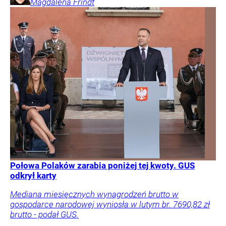
Magdalena
Frindt
Połowa Polaków zarabia poniżej tej kwoty. GUS
odkrył karty
Mediana miesięcznych wynagrodzeń brutto w
gospodarce narodowej wyniosła w lutym br. 7690,82 zł
brutto - podał GUS.