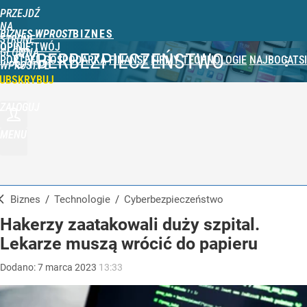
PRZEJDŹ
NA
BIZNES WPROST
STRONĘ
OPINIE
TWÓJ
GŁÓWNĄ
CYBERBEZPIECZEŃSTWO
PORTFEL
GOSPODARKA
FINANSE
FIRMY
TECHNOLOGIE
NAJBOGATSI
WPROST.PL
UBSKRYBUJ
ZALOGUJ
MENU
Biznes
/
Technologie
/
Cyberbezpieczeństwo
Hakerzy zaatakowali duży szpital.
Lekarze muszą wrócić do papieru
Dodano:
7
marca
2023
13:33