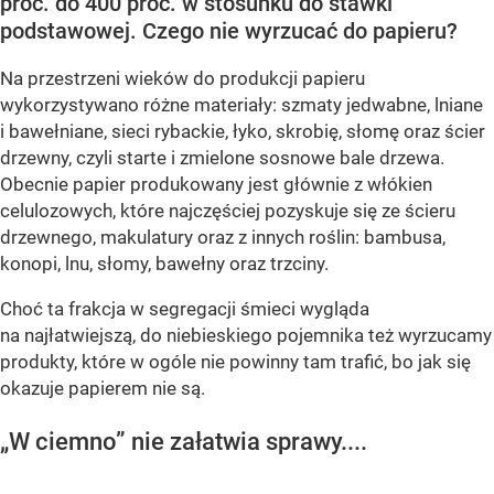
proc. do 400 proc. w stosunku do stawki
podstawowej. Czego nie wyrzucać do papieru?
Na przestrzeni wieków do produkcji papieru
wykorzystywano różne materiały: szmaty jedwabne, lniane
i bawełniane, sieci rybackie, łyko, skrobię, słomę oraz ścier
drzewny, czyli starte i zmielone sosnowe bale drzewa.
Obecnie papier produkowany jest głównie z włókien
celulozowych, które najczęściej pozyskuje się ze ścieru
drzewnego, makulatury oraz z innych roślin: bambusa,
konopi, lnu, słomy, bawełny oraz trzciny.
Choć ta frakcja w segregacji śmieci wygląda
na najłatwiejszą, do niebieskiego pojemnika też wyrzucamy
produkty, które w ogóle nie powinny tam trafić, bo jak się
okazuje papierem nie są.
„W ciemno” nie załatwia sprawy....