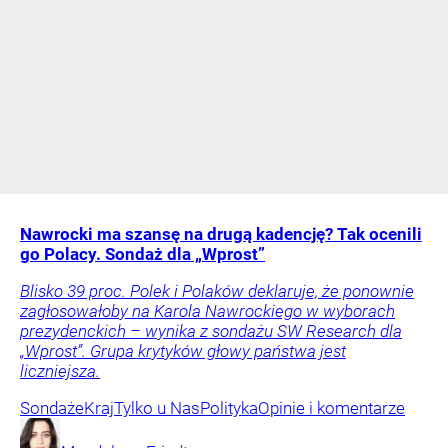
Nawrocki ma szansę na drugą kadencję? Tak ocenili
go Polacy. Sondaż dla „Wprost”
Blisko 39 proc. Polek i Polaków deklaruje, że ponownie
zagłosowałoby na Karola Nawrockiego w wyborach
prezydenckich – wynika z sondażu SW Research dla
„Wprost”. Grupa krytyków głowy państwa jest
liczniejsza.
Sondaże
Kraj
Tylko u Nas
Polityka
Opinie i komentarze