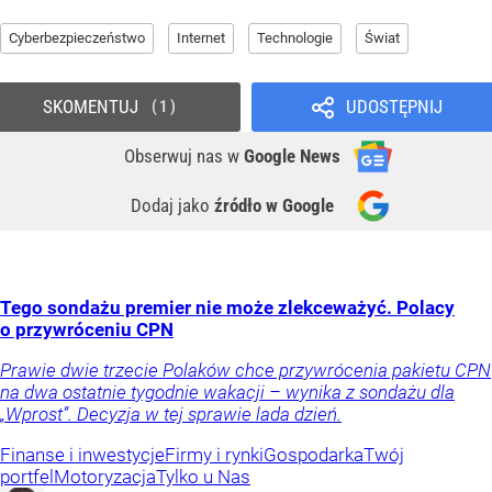
Cyberbezpieczeństwo
Internet
Technologie
Świat
SKOMENTUJ
UDOSTĘPNIJ
1
Obserwuj nas
w
Google News
Dodaj jako
źródło w Google
Tego sondażu premier nie może zlekceważyć. Polacy
o przywróceniu CPN
Prawie dwie trzecie Polaków chce przywrócenia pakietu CPN
na dwa ostatnie tygodnie wakacji – wynika z sondażu dla
„Wprost”. Decyzja w tej sprawie lada dzień.
Finanse i inwestycje
Firmy i rynki
Gospodarka
Twój
portfel
Motoryzacja
Tylko u Nas