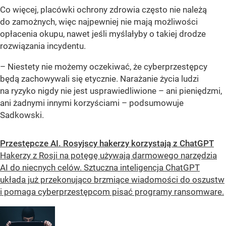
Co więcej, placówki ochrony zdrowia często nie należą
do zamożnych, więc najpewniej nie mają możliwości
opłacenia okupu, nawet jeśli myślałyby o takiej drodze
rozwiązania incydentu.
– Niestety nie możemy oczekiwać, że cyberprzestępcy
będą zachowywali się etycznie. Narażanie życia ludzi
na ryzyko nigdy nie jest usprawiedliwione – ani pieniędzmi,
ani żadnymi innymi korzyściami – podsumowuje
Sadkowski.
Przestępcze AI. Rosyjscy hakerzy korzystają z ChatGPT
Hakerzy z Rosji na potęgę używają darmowego narzędzia
AI do niecnych celów. Sztuczna inteligencja ChatGPT
układa już przekonująco brzmiące wiadomości do oszustw
i pomaga cyberprzestępcom pisać programy ransomware.