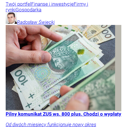
Twój portfel
Finanse i inwestycje
Firmy i
rynki
Gospodarka
Radosław
Święcki
Pilny komunikat ZUS ws. 800 plus. Chodzi o wypłaty
Od dwóch miesięcy funkcjonuje nowy okres