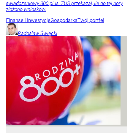
świadczeniowy 800 plus. ZUS przekazał, ile do tej pory
złożono wniosków.
Finanse i inwestycje
Gospodarka
Twój portfel
Radosław
Święcki