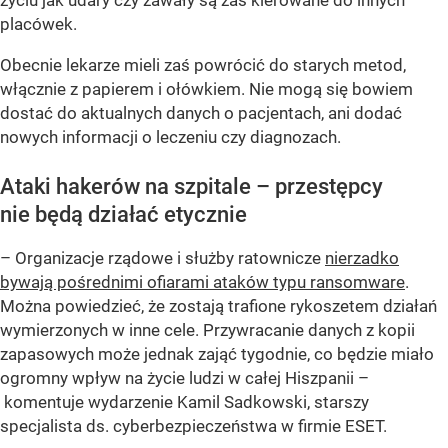
życiu jak udary czy zawały są zaś kierowane do innych
placówek.
Obecnie lekarze mieli zaś powrócić do starych metod,
włącznie z papierem i ołówkiem. Nie mogą się bowiem
dostać do aktualnych danych o pacjentach, ani dodać
nowych informacji o leczeniu czy diagnozach.
Ataki hakerów na szpitale – przestępcy
nie będą działać etycznie
– Organizacje rządowe i służby ratownicze
nierzadko
bywają pośrednimi ofiarami ataków typu ransomware
.
Można powiedzieć, że zostają trafione rykoszetem działań
wymierzonych w inne cele. Przywracanie danych z kopii
zapasowych może jednak zająć tygodnie, co będzie miało
ogromny wpływ na życie ludzi w całej Hiszpanii –
komentuje wydarzenie Kamil Sadkowski, starszy
specjalista ds. cyberbezpieczeństwa w firmie ESET.