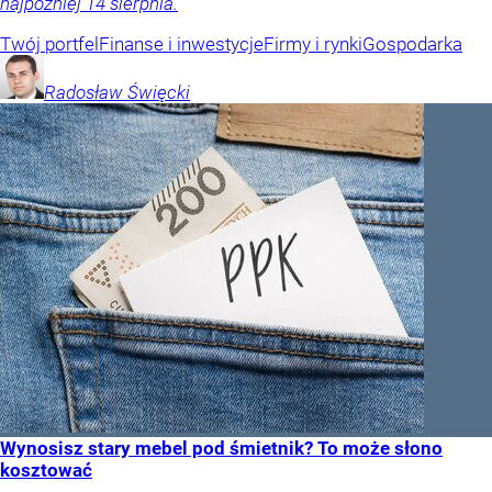
najpóźniej 14 sierpnia.
Twój portfel
Finanse i inwestycje
Firmy i rynki
Gospodarka
Radosław
Święcki
Wynosisz stary mebel pod śmietnik? To może słono
kosztować