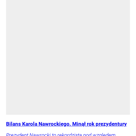
Bilans Karola Nawrockiego. Minął rok prezydentury
Prezydent Nawrocki to rekordzista pod względem