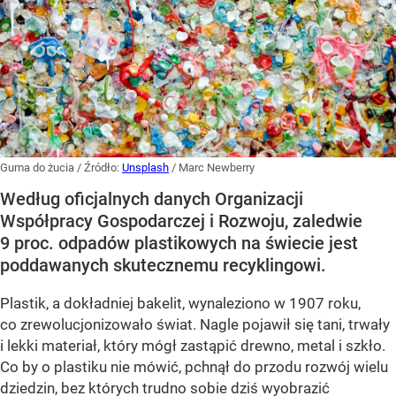
Guma do żucia
/ Źródło:
Unsplash
/
Marc Newberry
Według oficjalnych danych Organizacji
Współpracy Gospodarczej i Rozwoju, zaledwie
9 proc. odpadów plastikowych na świecie jest
poddawanych skutecznemu recyklingowi.
Plastik, a dokładniej bakelit, wynaleziono w 1907 roku,
co zrewolucjonizowało świat. Nagle pojawił się tani, trwały
i lekki materiał, który mógł zastąpić drewno, metal i szkło.
Co by o plastiku nie mówić, pchnął do przodu rozwój wielu
dziedzin, bez których trudno sobie dziś wyobrazić