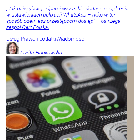
„Jak najszybciej odparuj wszystkie dodane urządzenia
w ustawieniach aplikacji WhatsApp – tylko w ten
sposób odetniesz przestępcom dostęp” – ostrzega
zespół Cert Polska.
Usługi
Prawo i podatki
Wiadomości
Jowita
Flankowska