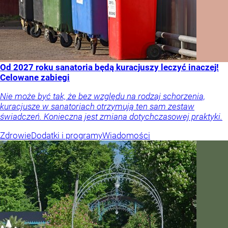
Od 2027 roku sanatoria będą kuracjuszy leczyć inaczej!
Celowane zabiegi
Nie może być tak, że bez względu na rodzaj schorzenia,
kuracjusze w sanatoriach otrzymują ten sam zestaw
świadczeń. Konieczna jest zmiana dotychczasowej praktyki.
Zdrowie
Dodatki i programy
Wiadomości