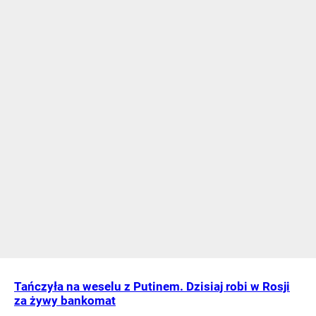
Tańczyła na weselu z Putinem. Dzisiaj robi w Rosji
za żywy bankomat