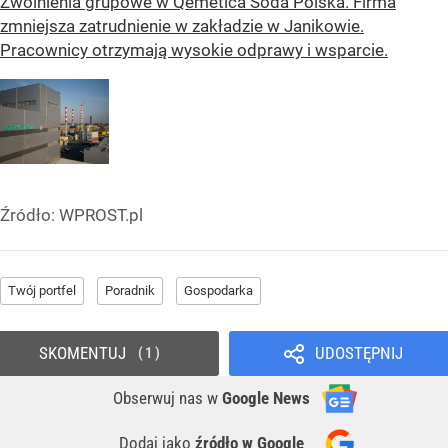
Zwolnienia grupowe w Qemetica Soda Polska. Firma
zmniejsza zatrudnienie w zakładzie w Janikowie.
Pracownicy otrzymają wysokie odprawy i wsparcie.
Źródło:
WPROST.pl
Twój portfel
Poradnik
Gospodarka
SKOMENTUJ
UDOSTĘPNIJ
1
Obserwuj nas
w
Google News
Dodaj jako
źródło w Google