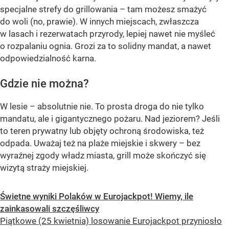
specjalne strefy do grillowania – tam możesz smażyć
do woli (no, prawie). W innych miejscach, zwłaszcza
w lasach i rezerwatach przyrody, lepiej nawet nie myśleć
o rozpalaniu ognia. Grozi za to solidny mandat, a nawet
odpowiedzialność karna.
Gdzie nie można?
W lesie – absolutnie nie. To prosta droga do nie tylko
mandatu, ale i gigantycznego pożaru. Nad jeziorem? Jeśli
to teren prywatny lub objęty ochroną środowiska, też
odpada. Uważaj też na plaże miejskie i skwery – bez
wyraźnej zgody władz miasta, grill może skończyć się
wizytą straży miejskiej.
Świetne wyniki Polaków w Eurojackpot! Wiemy, ile
zainkasowali szczęśliwcy
Piątkowe (25 kwietnia) losowanie Eurojackpot przyniosło