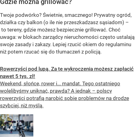
Gdzie można grillować?
Twoje podwórko? Świetnie, smacznego! Prywatny ogród,
działka czy balkon (o ile nie przeszkadzasz sąsiadom) –
to tereny, gdzie możesz bezpiecznie grillować. Choć
uwaga: w blokach zarządcy nieruchomości często ustalają
swoje zasady i zakazy. Lepiej rzucić okiem do regulaminu
niż potem rzucać się do tłumaczeń z policją.
Rowerzyści pod lupą. Za te wykroczenia możesz zapłacić
nawet 5 tys. zł!
Weekend, słońce, rower i... mandat. Tego ostatniego
wolelibyśmy uniknąć, prawda? A jednak – polscy
rowerzyści potrafią narobić sobie problemów na drodze
szybciej, niż myślą.