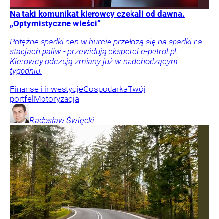
Na taki komunikat kierowcy czekali od dawna.
„Optymistyczne wieści”
Potężne spadki cen w hurcie przełożą się na spadki na
stacjach paliw - przewidują eksperci e-petrol.pl.
Kierowcy odczują zmiany już w nadchodzącym
tygodniu.
Finanse i inwestycje
Gospodarka
Twój
portfel
Motoryzacja
Radosław
Święcki