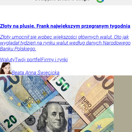
Złoty na plusie. Frank największym przegranym tygodnia
Złoty umocnił się wobec większości głównych walut. Oto jak
wyglądał tydzień na rynku walut według danych Narodowego
Banku Polskiego.
Waluty
Twój portfel
Firmy i rynki
Beata Anna
Święcicka