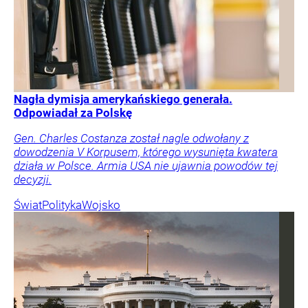
Nagła dymisja amerykańskiego generała.
Odpowiadał za Polskę
Gen. Charles Costanza został nagle odwołany z
dowodzenia V Korpusem, którego wysunięta kwatera
działa w Polsce. Armia USA nie ujawnia powodów tej
decyzji.
Świat
Polityka
Wojsko