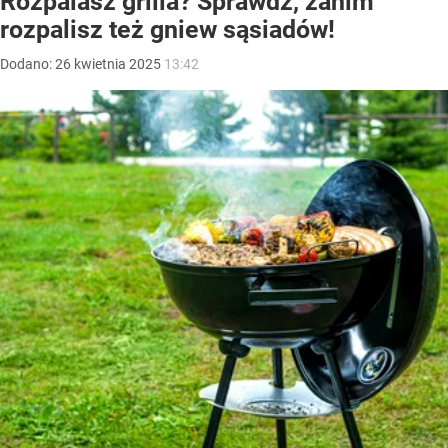
Rozpalasz grilla? Sprawdź, zanim
rozpalisz też gniew sąsiadów!
Dodano:
26
kwietnia
2025
13:42