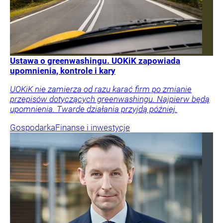
Ustawa o greenwashingu. UOKiK zapowiada
upomnienia, kontrole i kary
UOKiK nie zamierza od razu karać firm po zmianie
przepisów dotyczących greenwashingu. Najpierw będą
upomnienia. Twarde działania przyjdą później.
Gospodarka
Finanse i inwestycje