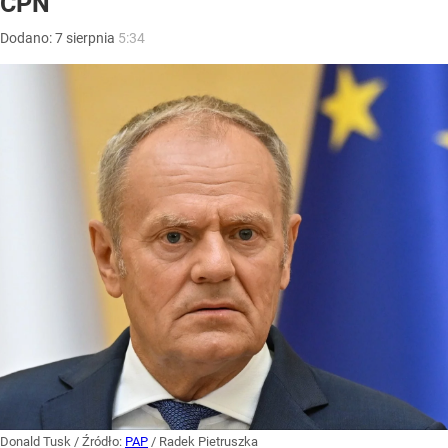
CPN
Dodano:
7
sierpnia
5:34
Donald Tusk
/ Źródło:
PAP
/
Radek Pietruszka