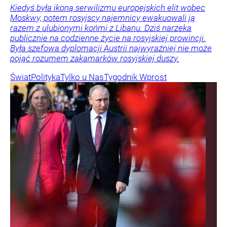
Kiedyś była ikoną serwilizmu europejskich elit wobec
Moskwy, potem rosyjscy najemnicy ewakuowali ją
razem z ulubionymi końmi z Libanu. Dziś narzeka
publicznie na codzienne życie na rosyjskiej prowincji.
Była szefowa dyplomacji Austrii najwyraźniej nie może
pojąć rozumem zakamarków rosyjskiej duszy.
Świat
Polityka
Tylko u Nas
Tygodnik Wprost