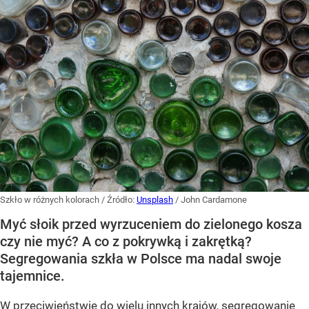
Szkło w różnych kolorach
/ Źródło:
Unsplash
/
John Cardamone
Myć słoik przed wyrzuceniem do zielonego kosza
czy nie myć? A co z pokrywką i zakrętką?
Segregowania szkła w Polsce ma nadal swoje
tajemnice.
W przeciwieństwie do wielu innych krajów, segregowanie