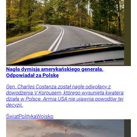
Nagła dymisja amerykańskiego generała.
Odpowiadał za Polskę
Gen. Charles Costanza został nagle odwołany z
dowodzenia V Korpusem, którego wysunięta kwatera
działa w Polsce. Armia USA nie ujawnia powodów tej
decyzji.
Świat
Polityka
Wojsko