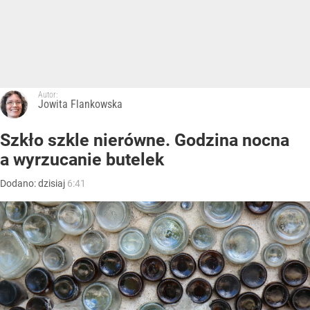
Autor:
Jowita Flankowska
Szkło szkle nierówne. Godzina nocna
a wyrzucanie butelek
Dodano:
dzisiaj
6:41