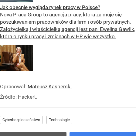
Jak obecnie wygląda rynek pracy w Polsce?
Nova Praca Group to agencja pracy, która zajmuje się
poszukiwaniem pracowników dla firm i osób prywatnych.
Założycielką i właścicielką agencji jest pani Ewelina Gawlik,
która o rynku pracy i zmianach w HR wie wszystko.
Opracował:
Mateusz Kasperski
Źródło:
HackerU
Cyberbezpieczeństwo
Technologie