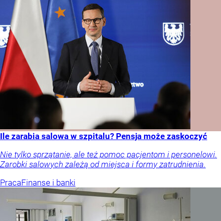
Ile zarabia salowa w szpitalu? Pensja może zaskoczyć
Nie tylko sprzątanie, ale też pomoc pacjentom i personelowi.
Zarobki salowych zależą od miejsca i formy zatrudnienia.
Praca
Finanse i banki