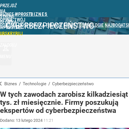
PRZEJDŹ
NA
BIZNES WPROST
STRONĘ
OPINIE
TWÓJ
GŁÓWNĄ
CYBERBEZPIECZEŃSTWO
PORTFEL
GOSPODARKA
FINANSE
FIRMY
TECHNOLOGIE
NAJBOGATSI
WPROST.PL
UBSKRYBUJ
ZALOGUJ
MENU
Biznes
/
Technologie
/
Cyberbezpieczeństwo
W tych zawodach zarobisz kilkadziesiąt
tys. zł miesięcznie. Firmy poszukują
ekspertów od cyberbezpieczeństwa
Dodano:
13
lutego
2024
11:21