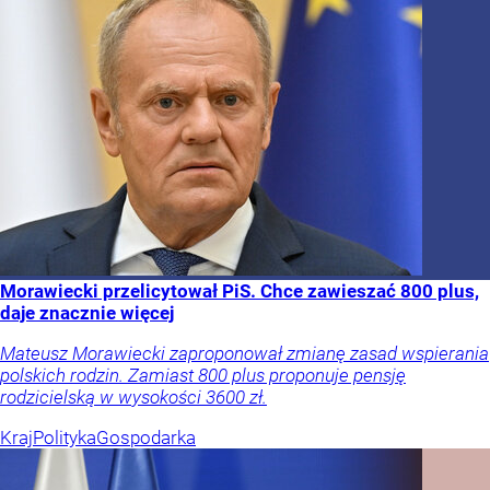
Morawiecki przelicytował PiS. Chce zawieszać 800 plus,
daje znacznie więcej
Mateusz Morawiecki zaproponował zmianę zasad wspierania
polskich rodzin. Zamiast 800 plus proponuje pensję
rodzicielską w wysokości 3600 zł.
Kraj
Polityka
Gospodarka