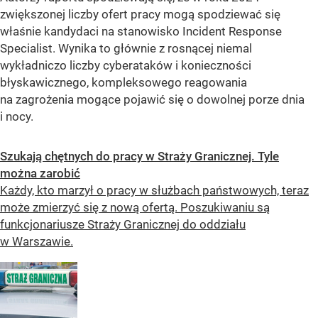
zwiększonej liczby ofert pracy mogą spodziewać się
właśnie kandydaci na stanowisko Incident Response
Specialist. Wynika to głównie z rosnącej niemal
wykładniczo liczby cyberataków i konieczności
błyskawicznego, kompleksowego reagowania
na zagrożenia mogące pojawić się o dowolnej porze dnia
i nocy.
Szukają chętnych do pracy w Straży Granicznej. Tyle
można zarobić
Każdy, kto marzył o pracy w służbach państwowych, teraz
może zmierzyć się z nową ofertą. Poszukiwaniu są
funkcjonariusze Straży Granicznej do oddziału
w Warszawie.