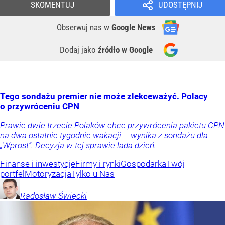
SKOMENTUJ
UDOSTĘPNIJ
Obserwuj nas
w
Google News
Dodaj jako
źródło w Google
Tego sondażu premier nie może zlekceważyć. Polacy
o przywróceniu CPN
Prawie dwie trzecie Polaków chce przywrócenia pakietu CPN
na dwa ostatnie tygodnie wakacji – wynika z sondażu dla
„Wprost”. Decyzja w tej sprawie lada dzień.
Finanse i inwestycje
Firmy i rynki
Gospodarka
Twój
portfel
Motoryzacja
Tylko u Nas
Radosław
Święcki