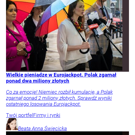
Wielkie pieniądze w Eurojackpot. Polak zgarnął
ponad dwa miliony złotych
Co za emocje! Niemiec rozbił kumulację, a Polak
zgarnął ponad 2 miliony złotych. Sprawdź wyniki
ostatniego losowania Eurojackpot.
Twój portfel
Firmy i rynki
Beata Anna
Święcicka