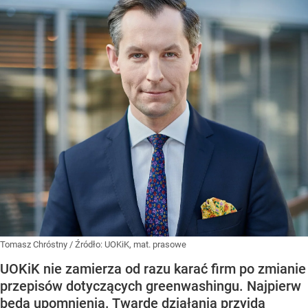
Tomasz Chróstny
/ Źródło:
UOKiK, mat. prasowe
UOKiK nie zamierza od razu karać firm po zmianie
przepisów dotyczących greenwashingu. Najpierw
będą upomnienia. Twarde działania przyjdą