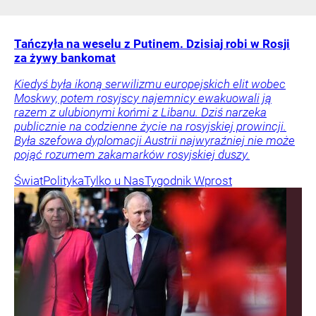
Tańczyła na weselu z Putinem. Dzisiaj robi w Rosji
za żywy bankomat
Kiedyś była ikoną serwilizmu europejskich elit wobec
Moskwy, potem rosyjscy najemnicy ewakuowali ją
razem z ulubionymi końmi z Libanu. Dziś narzeka
publicznie na codzienne życie na rosyjskiej prowincji.
Była szefowa dyplomacji Austrii najwyraźniej nie może
pojąć rozumem zakamarków rosyjskiej duszy.
Świat
Polityka
Tylko u Nas
Tygodnik Wprost