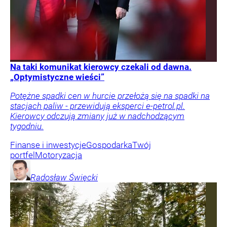
Na taki komunikat kierowcy czekali od dawna.
„Optymistyczne wieści”
Potężne spadki cen w hurcie przełożą się na spadki na
stacjach paliw - przewidują eksperci e-petrol.pl.
Kierowcy odczują zmiany już w nadchodzącym
tygodniu.
Finanse i inwestycje
Gospodarka
Twój
portfel
Motoryzacja
Radosław
Święcki