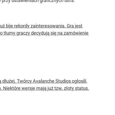
przy ustawieniach graficznych ultra.
uż bije rekordy zainteresowania. Gra jest
go tłumy graczy decydują się na zamówienie
dłużej. Twórcy Avalanche Studios ogłosili,
. Niektóre wersje mają już tzw. złoty status.