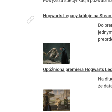
Powyższa specyfikacja pozwala na 
Hogwarts Legacy króluje na Steam
Do prem
jednym
preord
Opóźniona premiera Hogwarts Lega
Na dłu
że data