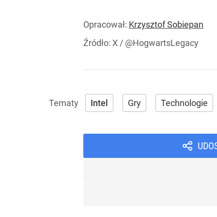
Opracował:
Krzysztof Sobiepan
Źródło:
X
/
@HogwartsLegacy
Intel
Gry
Technologie
UDO