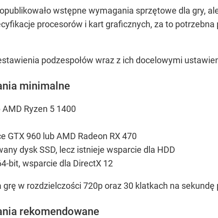
opublikowało wstępne wymagania sprzętowe dla gry, ale 
ecyfikacje procesorów i kart graficznych, za to potrzeb
zestawienia podzespołów wraz z ich docelowymi ustawie
nia minimalne
b AMD Ryzen 5 1400
rce GTX 960 lub AMD Radeon RX 470
any dysk SSD, lecz istnieje wsparcie dla HDD
-bit, wsparcie dla DirectX 12
grę w rozdzielczości 720p oraz 30 klatkach na sekundę p
ania rekomendowane