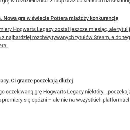
grę w rozdzielczości 2160p oraz 60 klatkach na sekundę 
. Nowa gra w świecie Pottera miażdży konkurencję
iery Hogwarts Legacy został jeszcze miesiąc, ale tytuł j
 z najbardziej rozchwytywanych tytułów Steam, a do te
era.
cy. Ci gracze poczekają dłużej
go oczekiwaną grę Hogwarts Legacy niektóry… poczekają 
 premiery się opóźni – ale nie na wszystkich platformach