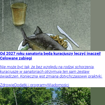
Od 2027 roku sanatoria będą kuracjuszy leczyć inaczej!
Celowane zabiegi
Nie może być tak, że bez względu na rodzaj schorzenia,
kuracjusze w sanatoriach otrzymują ten sam zestaw
świadczeń. Konieczna jest zmiana dotychczasowej praktyki.
Zdrowie
Dodatki i programy
Wiadomości