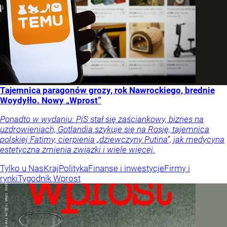
Tajemnica paragonów grozy, rok Nawrockiego, brednie
Woydyłło. Nowy „Wprost”
Ponadto w wydaniu: PiS stał się zaściankowy, biznes na
uzdrowieniach, Gotlandia szykuje się na Rosję, tajemnica
polskiej Fatimy, cierpienia „dziewczyny Putina”, jak medycyna
estetyczna zmienia związki i wiele więcej.
Tylko u Nas
Kraj
Polityka
Finanse i inwestycje
Firmy i
rynki
Tygodnik Wprost