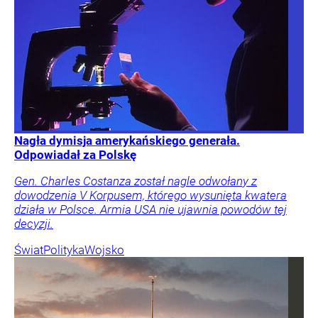
Nagła dymisja amerykańskiego generała.
Odpowiadał za Polskę
Gen. Charles Costanza został nagle odwołany z
dowodzenia V Korpusem, którego wysunięta kwatera
działa w Polsce. Armia USA nie ujawnia powodów tej
decyzji.
Świat
Polityka
Wojsko