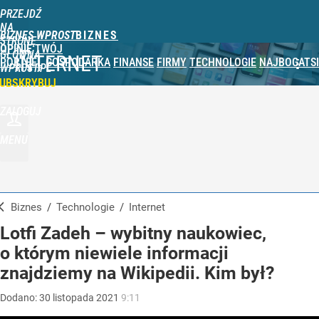
PRZEJDŹ
NA
BIZNES WPROST
STRONĘ
OPINIE
TWÓJ
GŁÓWNĄ
INTERNET
PORTFEL
GOSPODARKA
FINANSE
FIRMY
TECHNOLOGIE
NAJBOGATSI
WPROST.PL
UBSKRYBUJ
ZALOGUJ
MENU
Biznes
/
Technologie
/
Internet
Lotfi Zadeh – wybitny naukowiec,
o którym niewiele informacji
znajdziemy na Wikipedii. Kim był?
Dodano:
30
listopada
2021
9:11