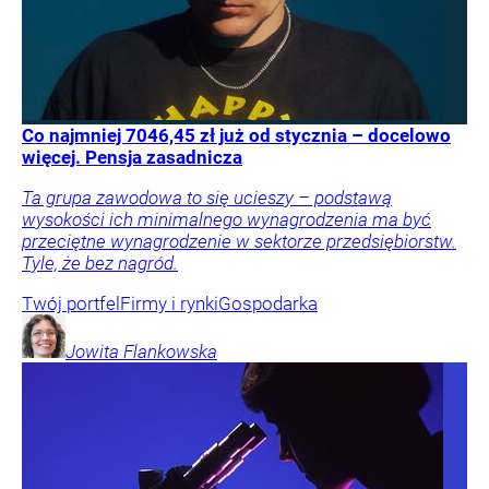
Co najmniej 7046,45 zł już od stycznia – docelowo
więcej. Pensja zasadnicza
Ta grupa zawodowa to się ucieszy – podstawą
wysokości ich minimalnego wynagrodzenia ma być
przeciętne wynagrodzenie w sektorze przedsiębiorstw.
Tyle, że bez nagród.
Twój portfel
Firmy i rynki
Gospodarka
Jowita
Flankowska