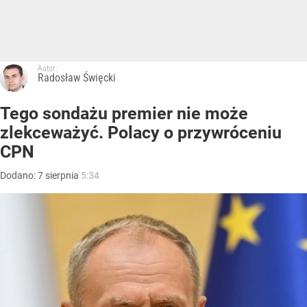
Autor:
Radosław Święcki
Tego sondażu premier nie może
zlekceważyć. Polacy o przywróceniu
CPN
Dodano:
7
sierpnia
5:34