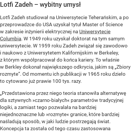
Lotfi Zadeh – wybitny umysł
Lotfi Zadeh studiował na Uniwersytecie Teherańskim, a po
przeprowadzce do USA uzyskał tytuł Master of Science
w zakresie inżynierii elektrycznej na
Uniwersytecie
Columbia
. W 1949 roku uzyskał doktorat na tym samym
uniwersytecie. W 1959 roku Zadeh związał się zawodowo
i naukowo z Uniwersytetem Kalifornijskim w Berkeley,
z którym współpracował do końca kariery. To właśnie
w Berkley dokonał największego odkrycia, jakim są „Zbiory
rozmyte”. Od momentu ich publikacji w 1965 roku dzieło
to cytowano już prawie 100 tys. razy.
„Przedstawiona przez niego teoria stanowiła alternatywę
dla sztywnych »czarno-białych« parametrów tradycyjnej
logiki, a zamiast tego pozwalała na bardziej
niejednoznaczne lub »rozmyte« granice, które bardziej
naśladują sposób, w jaki ludzie postrzegają świat.
Koncepcja ta została od tego czasu zastosowana