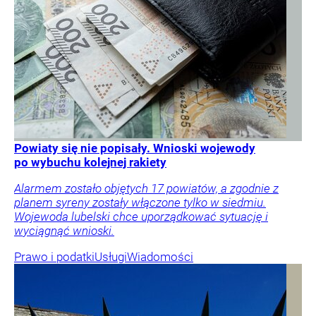
Powiaty się nie popisały. Wnioski wojewody
po wybuchu kolejnej rakiety
Alarmem zostało objętych 17 powiatów, a zgodnie z
planem syreny zostały włączone tylko w siedmiu.
Wojewoda lubelski chce uporządkować sytuację i
wyciągnąć wnioski.
Prawo i podatki
Usługi
Wiadomości