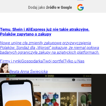
Dodaj jako
źródło w Google
Temu, Shein i AliExpress już nie takie atrakcyjne.
Polaków zapytano o zakupy
Nowe unijne cła zmieniły zakupowe przyzwyczajenia
Polaków. Sondaż dla „Wprost” pokazuje, że niemal połowa
badanych ograniczyła zakupy na azjatyckich platformach.
Firmy i rynki
Gospodarka
Twój portfel
Tylko u Nas
Beata Anna
Święcicka