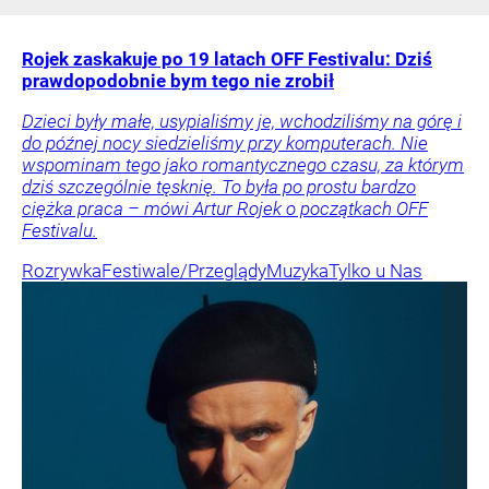
Rojek zaskakuje po 19 latach OFF Festivalu: Dziś
prawdopodobnie bym tego nie zrobił
Dzieci były małe, usypialiśmy je, wchodziliśmy na górę i
do późnej nocy siedzieliśmy przy komputerach. Nie
wspominam tego jako romantycznego czasu, za którym
dziś szczególnie tęsknię. To była po prostu bardzo
ciężka praca – mówi Artur Rojek o początkach OFF
Festivalu.
Rozrywka
Festiwale/Przeglądy
Muzyka
Tylko u Nas