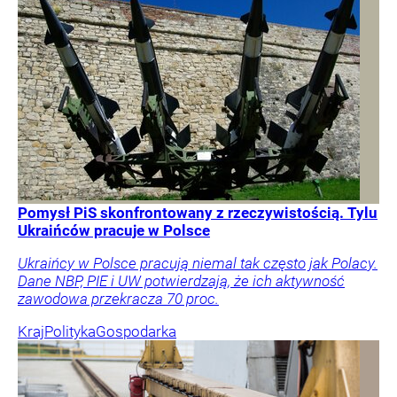
Pomysł PiS skonfrontowany z rzeczywistością. Tylu
Ukraińców pracuje w Polsce
Ukraińcy w Polsce pracują niemal tak często jak Polacy.
Dane NBP, PIE i UW potwierdzają, że ich aktywność
zawodowa przekracza 70 proc.
Kraj
Polityka
Gospodarka