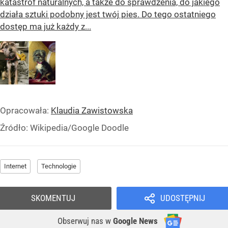
katastrof naturalnych, a także do sprawdzenia, do jakiego
działa sztuki podobny jest twój pies. Do tego ostatniego
dostęp ma już każdy z...
Opracowała:
Klaudia Zawistowska
Źródło:
Wikipedia/Google Doodle
Internet
Technologie
SKOMENTUJ
UDOSTĘPNIJ
Obserwuj nas
w
Google News