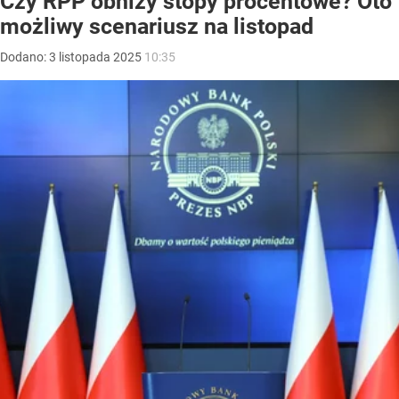
Czy RPP obniży stopy procentowe? Oto
możliwy scenariusz na listopad
Dodano:
3
listopada
2025
10:35