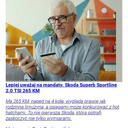
Lepiej uważaj na mandaty. Skoda Superb Sportline
2.0 TSI 265 KM
Ma 265 KM, napęd na 4 koła, wygląda prawie jak
rodzinna limuzyna, a osiągami może konkurować z hot
hatchami. To nie pierwsza Skoda, która potrafi
zaskoczyć nie tylko wymiarami.