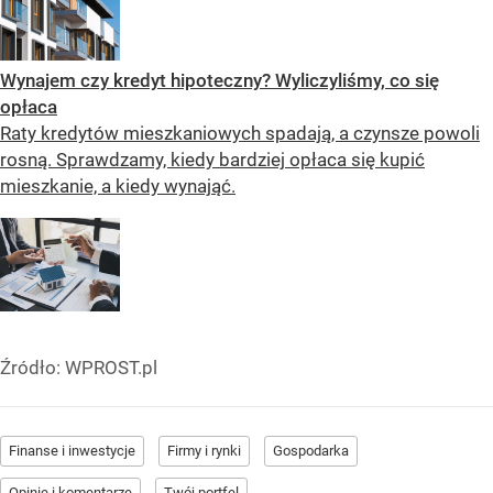
Wynajem czy kredyt hipoteczny? Wyliczyliśmy, co się
opłaca
Raty kredytów mieszkaniowych spadają, a czynsze powoli
rosną. Sprawdzamy, kiedy bardziej opłaca się kupić
mieszkanie, a kiedy wynająć.
Źródło:
WPROST.pl
Finanse i inwestycje
Firmy i rynki
Gospodarka
Opinie i komentarze
Twój portfel