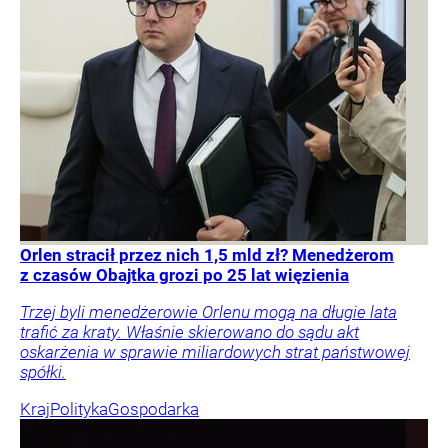
Orlen stracił przez nich 1,5 mld zł? Menedżerom
z czasów Obajtka grozi po 25 lat więzienia
Trzej byli menedżerowie Orlenu mogą na długie lata
trafić za kraty. Właśnie skierowano do sądu akt
oskarżenia w sprawie miliardowych strat państwowej
spółki.
Kraj
Polityka
Gospodarka