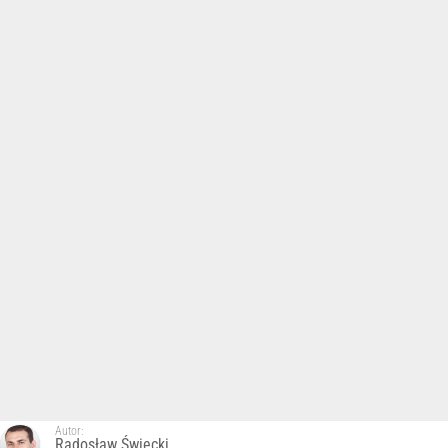
Autor:
Radosław Święcki