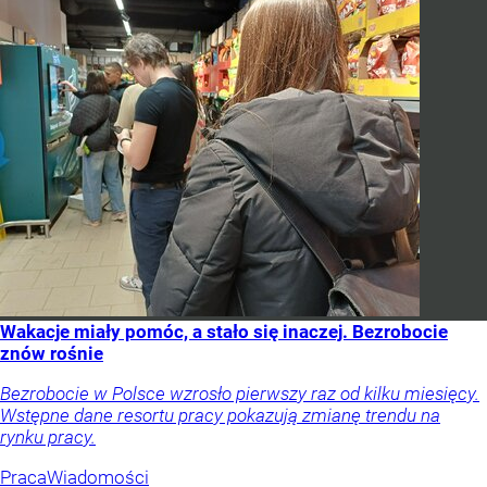
Wakacje miały pomóc, a stało się inaczej. Bezrobocie
znów rośnie
Bezrobocie w Polsce wzrosło pierwszy raz od kilku miesięcy.
Wstępne dane resortu pracy pokazują zmianę trendu na
rynku pracy.
Praca
Wiadomości