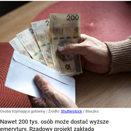
Osoba trzymająca gotówkę
/ Źródło:
Shutterstock
/
Blaszko
Nawet 200 tys. osób może dostać wyższe
emerytury. Rządowy projekt zakłada