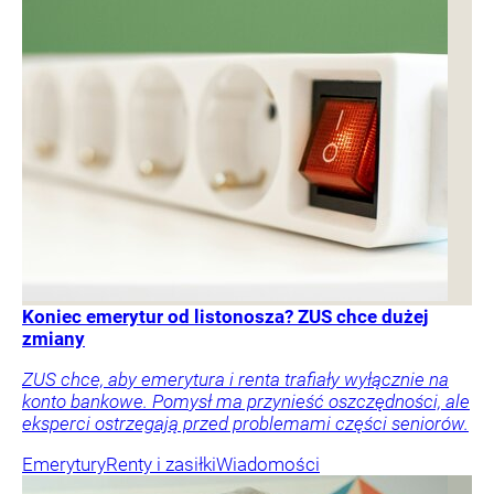
Koniec emerytur od listonosza? ZUS chce dużej
zmiany
ZUS chce, aby emerytura i renta trafiały wyłącznie na
konto bankowe. Pomysł ma przynieść oszczędności, ale
eksperci ostrzegają przed problemami części seniorów.
Emerytury
Renty i zasiłki
Wiadomości