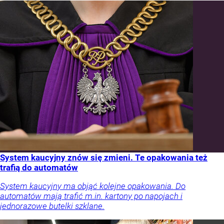
System kaucyjny znów się zmieni. Te opakowania też
trafią do automatów
System kaucyjny ma objąć kolejne opakowania. Do
automatów mają trafić m.in. kartony po napojach i
jednorazowe butelki szklane.