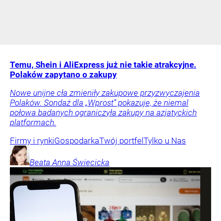
Temu, Shein i AliExpress już nie takie atrakcyjne.
Polaków zapytano o zakupy
Nowe unijne cła zmieniły zakupowe przyzwyczajenia
Polaków. Sondaż dla „Wprost” pokazuje, że niemal
połowa badanych ograniczyła zakupy na azjatyckich
platformach.
Firmy i rynki
Gospodarka
Twój portfel
Tylko u Nas
Beata Anna
Święcicka