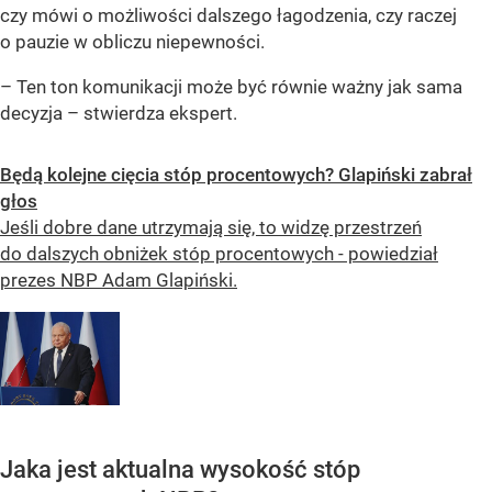
czy mówi o możliwości dalszego łagodzenia, czy raczej
o pauzie w obliczu niepewności.
– Ten ton komunikacji może być równie ważny jak sama
decyzja – stwierdza ekspert.
Będą kolejne cięcia stóp procentowych? Glapiński zabrał
głos
Jeśli dobre dane utrzymają się, to widzę przestrzeń
do dalszych obniżek stóp procentowych - powiedział
prezes NBP Adam Glapiński.
Jaka jest aktualna wysokość stóp