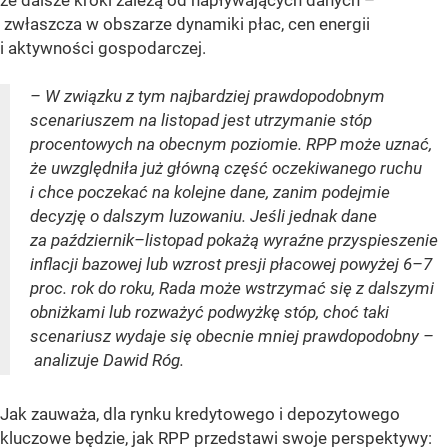
że dalsze kroki zależą od napływających danych –
zwłaszcza w obszarze dynamiki płac, cen energii
i aktywności gospodarczej.
– W związku z tym najbardziej prawdopodobnym
scenariuszem na listopad jest utrzymanie stóp
procentowych na obecnym poziomie. RPP może uznać,
że uwzględniła już główną część oczekiwanego ruchu
i chce poczekać na kolejne dane, zanim podejmie
decyzję o dalszym luzowaniu. Jeśli jednak dane
za październik–listopad pokażą wyraźne przyspieszenie
inflacji bazowej lub wzrost presji płacowej powyżej 6–7
proc. rok do roku, Rada może wstrzymać się z dalszymi
obniżkami lub rozważyć podwyżkę stóp, choć taki
scenariusz wydaje się obecnie mniej prawdopodobny –
analizuje Dawid Róg.
Jak zauważa, dla rynku kredytowego i depozytowego
kluczowe będzie, jak RPP przedstawi swoje perspektywy: