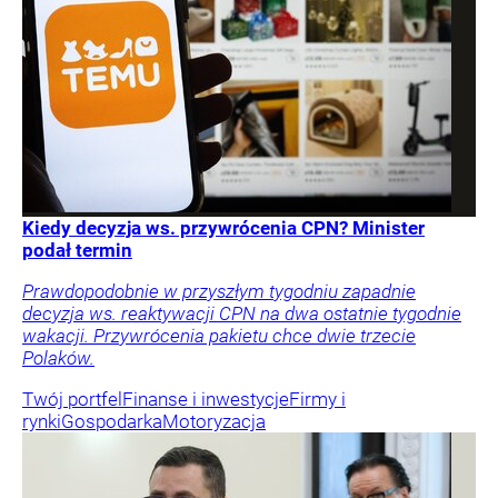
Kiedy decyzja ws. przywrócenia CPN? Minister
podał termin
Prawdopodobnie w przyszłym tygodniu zapadnie
decyzja ws. reaktywacji CPN na dwa ostatnie tygodnie
wakacji. Przywrócenia pakietu chce dwie trzecie
Polaków.
Twój portfel
Finanse i inwestycje
Firmy i
rynki
Gospodarka
Motoryzacja