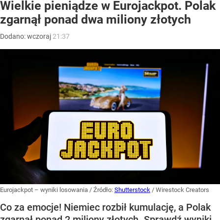
Wielkie pieniądze w Eurojackpot. Polak
zgarnął ponad dwa miliony złotych
Dodano:
wczoraj
21:37
Eurojackpot – wyniki losowania
/ Źródło:
Shutterstock
/
Wirestock Creators
Co za emocje! Niemiec rozbił kumulację, a Polak
zgarnął ponad 2 miliony złotych. Sprawdź wyniki