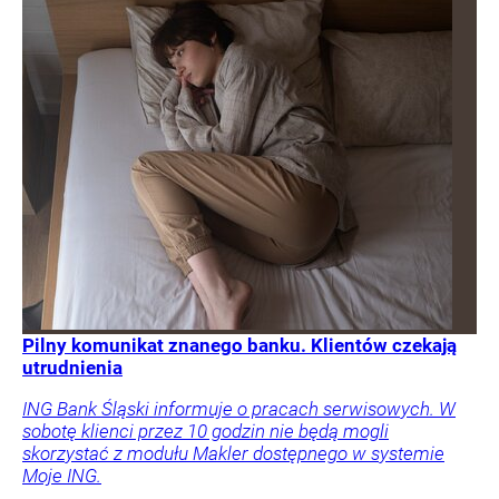
Pilny komunikat znanego banku. Klientów czekają
utrudnienia
ING Bank Śląski informuje o pracach serwisowych. W
sobotę klienci przez 10 godzin nie będą mogli
skorzystać z modułu Makler dostępnego w systemie
Moje ING.