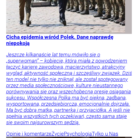
Cicha epidemia wśród Polek. Dane naprawdę
niepokoją
Jeszcze kilkanaście lat temu mówiło się o
„superwoman” – kobiecie, która miała z powodzeniem
łączyć karierę zawodową, macierzyństwo, atrakcyjny
wygląd, aktywność społeczną i szczęśliwy związek. Dziś
ten model nie tylko nie zniknął, ale został spotęgowany
przez media społecznościowe, kulturę nieustannego
porównywania się oraz wszechobecną presję osiągania
sukcesu. Współczesna Polka ma być piękna, zadbana,
wysportowana, przedsiębiorcza, emocjonalnie dojrzała.
Ma być dobrą matką, partnerką i przyjaciółką. A jeśli nie
spełnia wszystkich tych oczekiwań, często sama staje
się swoim najsurowszym sędzią.
Opinie i komentarze
Życie
Psychologia
Tylko u Nas