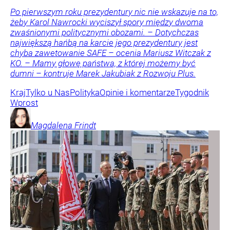
Po pierwszym roku prezydentury nic nie wskazuje na to,
żeby Karol Nawrocki wyciszył spory między dwoma
zwaśnionymi politycznymi obozami. – Dotychczas
największą hańbą na karcie jego prezydentury jest
chyba zawetowanie SAFE – ocenia Mariusz Witczak z
KO. – Mamy głowę państwa, z której możemy być
dumni – kontruje Marek Jakubiak z Rozwoju Plus.
Kraj
Tylko u Nas
Polityka
Opinie i komentarze
Tygodnik
Wprost
Magdalena
Frindt