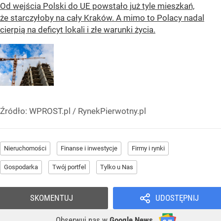
Od wejścia Polski do UE powstało już tyle mieszkań,
że starczyłoby na cały Kraków. A mimo to Polacy nadal
cierpią na deficyt lokali i złe warunki życia.
Źródło:
WPROST.pl
/
RynekPierwotny.pl
Nieruchomości
Finanse i inwestycje
Firmy i rynki
Gospodarka
Twój portfel
Tylko u Nas
SKOMENTUJ
UDOSTĘPNIJ
Obserwuj nas
w
Google News