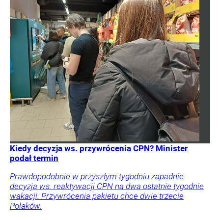
Kiedy decyzja ws. przywrócenia CPN? Minister
podał termin
Prawdopodobnie w przyszłym tygodniu zapadnie
decyzja ws. reaktywacji CPN na dwa ostatnie tygodnie
wakacji. Przywrócenia pakietu chce dwie trzecie
Polaków.