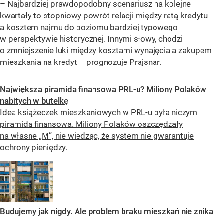
– Najbardziej prawdopodobny scenariusz na kolejne
kwartały to stopniowy powrót relacji między ratą kredytu
a kosztem najmu do poziomu bardziej typowego
w perspektywie historycznej. Innymi słowy, chodzi
o zmniejszenie luki między kosztami wynajęcia a zakupem
mieszkania na kredyt – prognozuje Prajsnar.
Największa piramida finansowa PRL-u? Miliony Polaków
nabitych w butelkę
Idea książeczek mieszkaniowych w PRL-u była niczym
piramida finansowa. Miliony Polaków oszczędzały
na własne „M”, nie wiedząc, że system nie gwarantuje
ochrony pieniędzy.
Budujemy jak nigdy. Ale problem braku mieszkań nie znika