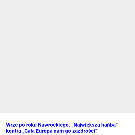
Wrze po roku Nawrockiego. „Największa hańba”
kontra „Cała Europa nam go zazdrości”