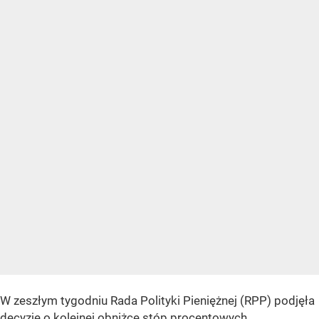
W zeszłym tygodniu Rada Polityki Pieniężnej (RPP) podjęła
decyzję o kolejnej obniżce stóp procentowych,