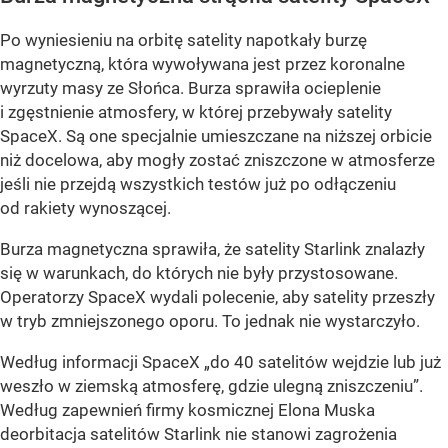
Po wyniesieniu na orbitę satelity napotkały burzę
magnetyczną, która wywoływana jest przez koronalne
wyrzuty masy ze Słońca. Burza sprawiła ocieplenie
i zgęstnienie atmosfery, w której przebywały satelity
SpaceX. Są one specjalnie umieszczane na niższej orbicie
niż docelowa, aby mogły zostać zniszczone w atmosferze
jeśli nie przejdą wszystkich testów już po odłączeniu
od rakiety wynoszącej.
Burza magnetyczna sprawiła, że satelity Starlink znalazły
się w warunkach, do których nie były przystosowane.
Operatorzy SpaceX wydali polecenie, aby satelity przeszły
w tryb zmniejszonego oporu. To jednak nie wystarczyło.
Według informacji SpaceX „do 40 satelitów wejdzie lub już
weszło w ziemską atmosferę, gdzie ulegną zniszczeniu”.
Według zapewnień firmy kosmicznej Elona Muska
deorbitacja satelitów Starlink nie stanowi zagrożenia