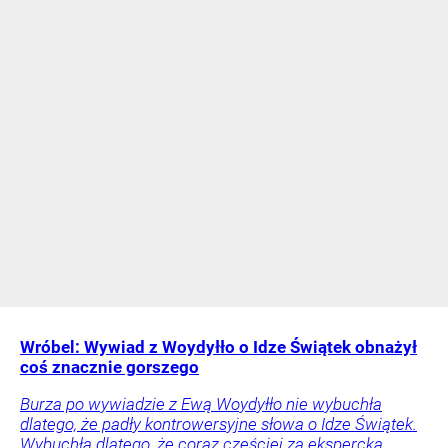
Wróbel: Wywiad z Woydyłło o Idze Świątek obnażył
coś znacznie gorszego
Burza po wywiadzie z Ewą Woydyłło nie wybuchła
dlatego, że padły kontrowersyjne słowa o Idze Świątek.
Wybuchła dlatego, że coraz częściej za ekspercką