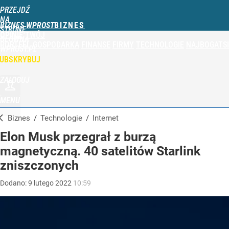
PRZEJDŹ
NA
BIZNES WPROST
STRONĘ
OPINIE
TWÓJ
GŁÓWNĄ
PORTFEL
GOSPODARKA
FINANSE
FIRMY
TECHNOLOGIE
NAJBOGATSI
WPROST.PL
UBSKRYBUJ
ZALOGUJ
MENU
Biznes
/
Technologie
/
Internet
Elon Musk przegrał z burzą
magnetyczną. 40 satelitów Starlink
zniszczonych
Dodano:
9
lutego
2022
10:59