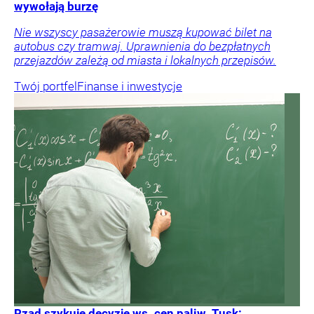
wywołają burzę
Nie wszyscy pasażerowie muszą kupować bilet na
autobus czy tramwaj. Uprawnienia do bezpłatnych
przejazdów zależą od miasta i lokalnych przepisów.
Twój portfel
Finanse i inwestycje
Rząd szykuje decyzję ws. cen paliw. Tusk: