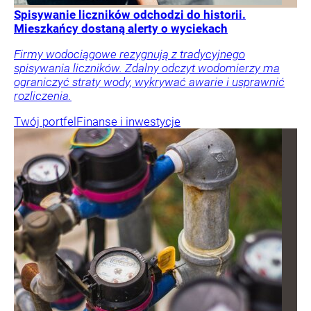
Spisywanie liczników odchodzi do historii.
Mieszkańcy dostaną alerty o wyciekach
Firmy wodociągowe rezygnują z tradycyjnego
spisywania liczników. Zdalny odczyt wodomierzy ma
ograniczyć straty wody, wykrywać awarie i usprawnić
rozliczenia.
Twój portfel
Finanse i inwestycje