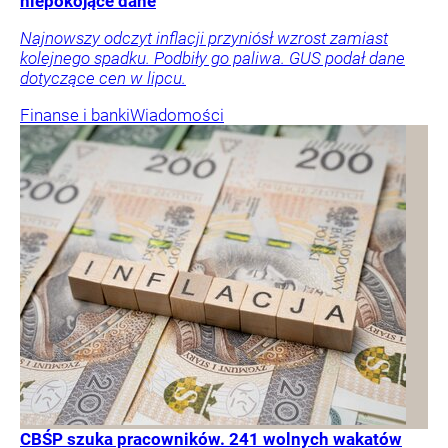
niepokojące dane
Najnowszy odczyt inflacji przyniósł wzrost zamiast
kolejnego spadku. Podbiły go paliwa. GUS podał dane
dotyczące cen w lipcu.
Finanse i banki
Wiadomości
CBŚP szuka pracowników. 241 wolnych wakatów