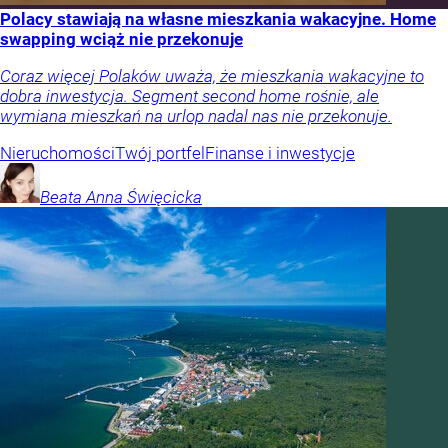
Polacy stawiają na własne mieszkania wakacyjne. Home
swapping wciąż nie przekonuje
Coraz więcej Polaków uważa, że mieszkania wakacyjne to
dobra inwestycja. Segment second home rośnie, ale
wymiana mieszkań na urlop nadal nas nie przekonuje.
Nieruchomości
Twój portfel
Finanse i inwestycje
Beata Anna
Święcicka