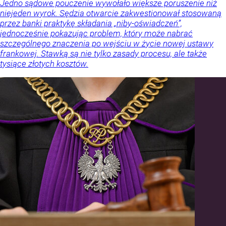
Jedno sądowe pouczenie wywołało większe poruszenie niż
niejeden wyrok. Sędzia otwarcie zakwestionował stosowaną
przez banki praktykę składania „niby-oświadczeń”,
jednocześnie pokazując problem, który może nabrać
szczególnego znaczenia po wejściu w życie nowej ustawy
frankowej. Stawką są nie tylko zasady procesu, ale także
tysiące złotych kosztów.