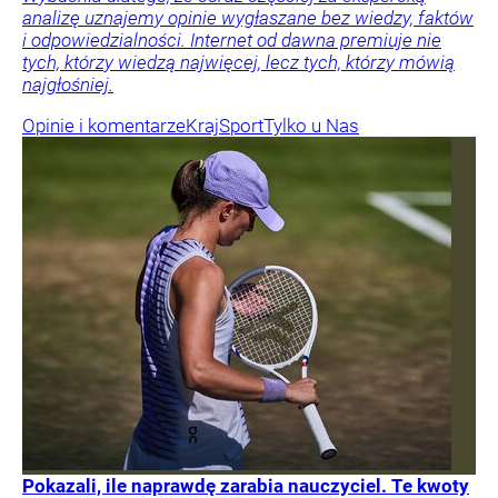
analizę uznajemy opinie wygłaszane bez wiedzy, faktów
i odpowiedzialności. Internet od dawna premiuje nie
tych, którzy wiedzą najwięcej, lecz tych, którzy mówią
najgłośniej.
Opinie i komentarze
Kraj
Sport
Tylko u Nas
Pokazali, ile naprawdę zarabia nauczyciel. Te kwoty