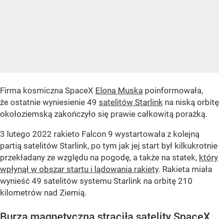
Firma kosmiczna SpaceX
Elona Muska
poinformowała,
że ostatnie wyniesienie 49
satelitów Starlink
na niską orbitę
okołoziemską zakończyło się prawie całkowitą porażką.
3 lutego 2022 rakieto Falcon 9 wystartowała z kolejną
partią satelitów Starlink, po tym jak jej start był kilkukrotnie
przekładany ze względu na pogodę, a także na statek,
który
wpłynął w obszar startu i lądowania rakiety
. Rakieta miała
wynieść 49 satelitów systemu Starlink na orbitę 210
kilometrów nad Ziemią.
Burza magnetyczna strąciła satelity SpaceX