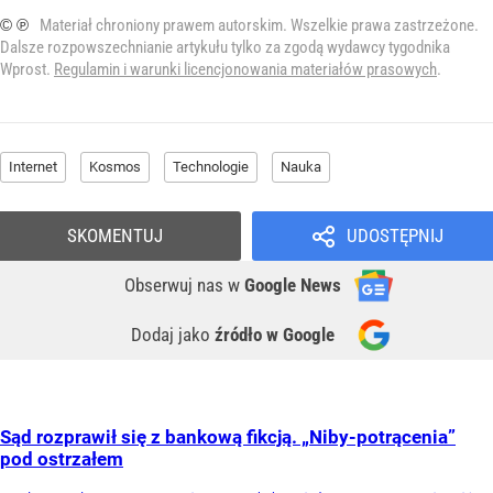
© ℗
Materiał chroniony prawem autorskim. Wszelkie prawa zastrzeżone.
Dalsze rozpowszechnianie artykułu tylko za zgodą wydawcy tygodnika
Wprost.
Regulamin i warunki licencjonowania materiałów prasowych
.
Internet
Kosmos
Technologie
Nauka
SKOMENTUJ
UDOSTĘPNIJ
Obserwuj nas
w
Google News
Dodaj jako
źródło w Google
Sąd rozprawił się z bankową fikcją. „Niby-potrącenia”
pod ostrzałem