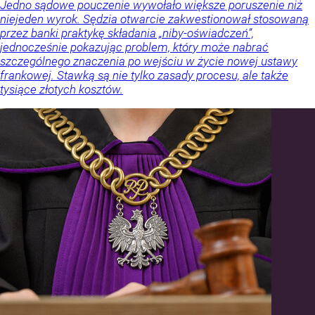
Jedno sądowe pouczenie wywołało większe poruszenie niż
niejeden wyrok. Sędzia otwarcie zakwestionował stosowaną
przez banki praktykę składania „niby-oświadczeń”,
jednocześnie pokazując problem, który może nabrać
szczególnego znaczenia po wejściu w życie nowej ustawy
frankowej. Stawką są nie tylko zasady procesu, ale także
tysiące złotych kosztów.