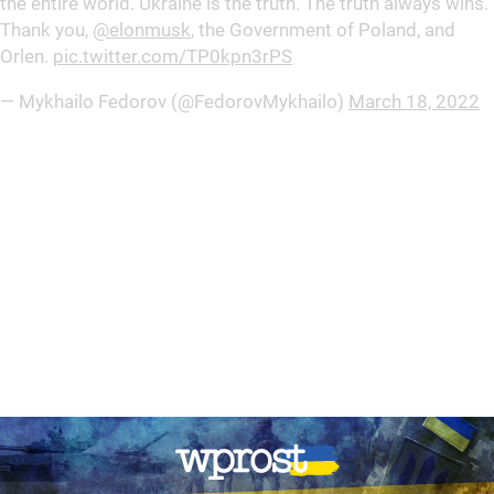
the entire world. Ukraine is the truth. The truth always wins.
Thank you,
@elonmusk
, the Government of Poland, and
Orlen.
pic.twitter.com/TP0kpn3rPS
— Mykhailo Fedorov (@FedorovMykhailo)
March 18, 2022