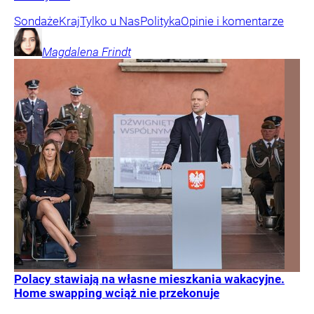
Sondaże
Kraj
Tylko u Nas
Polityka
Opinie i komentarze
Magdalena
Frindt
Polacy stawiają na własne mieszkania wakacyjne.
Home swapping wciąż nie przekonuje