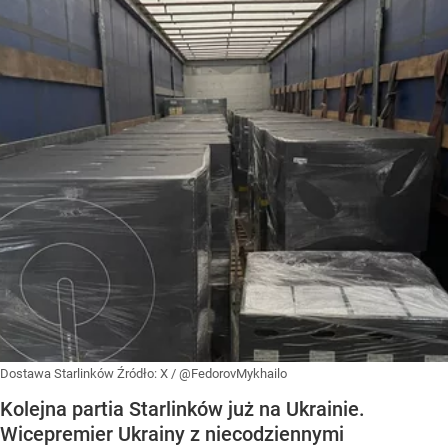
Dostawa Starlinków
Źródło:
X
/
@FedorovMykhailo
Kolejna partia Starlinków już na Ukrainie.
Wicepremier Ukrainy z niecodziennymi