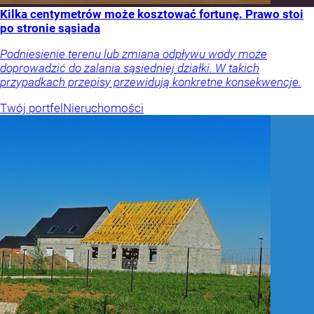
Kilka centymetrów może kosztować fortunę. Prawo stoi
po stronie sąsiada
Podniesienie terenu lub zmiana odpływu wody może
doprowadzić do zalania sąsiedniej działki. W takich
przypadkach przepisy przewidują konkretne konsekwencje.
Twój portfel
Nieruchomości