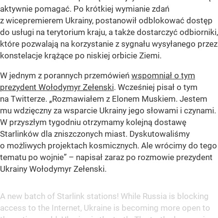
aktywnie pomagać. Po krótkiej wymianie zdań
z wicepremierem Ukrainy, postanowił odblokować dostęp
do usługi na terytorium kraju, a także dostarczyć odbiorniki,
które pozwalają na korzystanie z sygnału wysyłanego przez
konstelacje krążące po niskiej orbicie Ziemi.
W jednym z porannych przemówień
wspomniał o tym
prezydent Wołodymyr Zełenski
. Wcześniej pisał o tym
na Twitterze.
„Rozmawiałem z Elonem Muskiem. Jestem
mu wdzięczny za wsparcie Ukrainy jego słowami i czynami.
W przyszłym tygodniu otrzymamy kolejną dostawę
Starlinków dla zniszczonych miast. Dyskutowaliśmy
o możliwych projektach kosmicznych. Ale wrócimy do tego
tematu po wojnie”
– napisał zaraz po rozmowie prezydent
Ukrainy Wołodymyr Zełenski.
A new batch of Starlink stations! While Russia is blocking
access to the Internet, Ukraine is becoming more open to