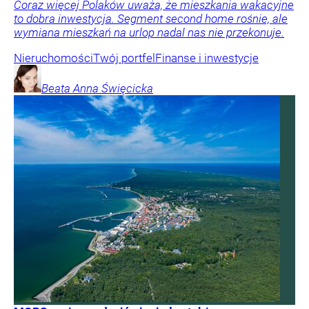
Coraz więcej Polaków uważa, że mieszkania wakacyjne
to dobra inwestycja. Segment second home rośnie, ale
wymiana mieszkań na urlop nadal nas nie przekonuje.
Nieruchomości
Twój portfel
Finanse i inwestycje
Beata Anna
Święcicka