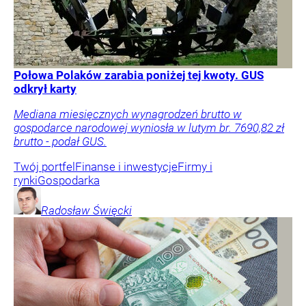
Połowa Polaków zarabia poniżej tej kwoty. GUS
odkrył karty
Mediana miesięcznych wynagrodzeń brutto w
gospodarce narodowej wyniosła w lutym br. 7690,82 zł
brutto - podał GUS.
Twój portfel
Finanse i inwestycje
Firmy i
rynki
Gospodarka
Radosław
Święcki