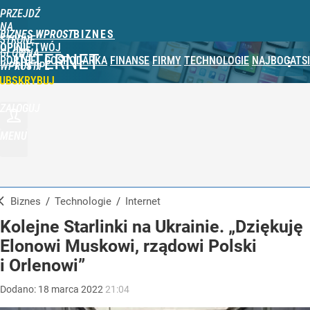
PRZEJDŹ
NA
BIZNES WPROST
STRONĘ
OPINIE
TWÓJ
GŁÓWNĄ
INTERNET
PORTFEL
GOSPODARKA
FINANSE
FIRMY
TECHNOLOGIE
NAJBOGATSI
WPROST.PL
UBSKRYBUJ
ZALOGUJ
MENU
Biznes
/
Technologie
/
Internet
Kolejne Starlinki na Ukrainie. „Dziękuję
Elonowi Muskowi, rządowi Polski
i Orlenowi”
Dodano:
18
marca
2022
21:04