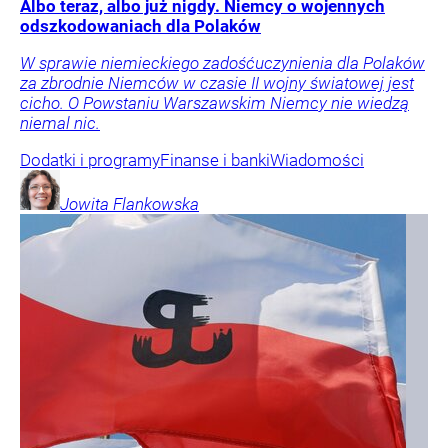
Albo teraz, albo już nigdy. Niemcy o wojennych
odszkodowaniach dla Polaków
W sprawie niemieckiego zadośćuczynienia dla Polaków
za zbrodnie Niemców w czasie II wojny światowej jest
cicho. O Powstaniu Warszawskim Niemcy nie wiedzą
niemal nic.
Dodatki i programy
Finanse i banki
Wiadomości
Jowita
Flankowska