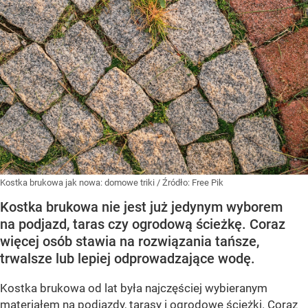
Kostka brukowa jak nowa: domowe triki
/ Źródło:
Free Pik
Kostka brukowa nie jest już jedynym wyborem
na podjazd, taras czy ogrodową ścieżkę. Coraz
więcej osób stawia na rozwiązania tańsze,
trwalsze lub lepiej odprowadzające wodę.
Kostka brukowa od lat była najczęściej wybieranym
materiałem na podjazdy, tarasy i ogrodowe ścieżki. Coraz