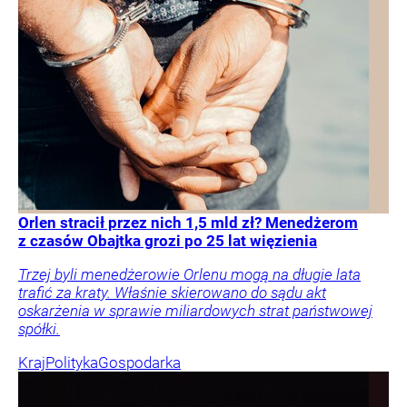
Orlen stracił przez nich 1,5 mld zł? Menedżerom
z czasów Obajtka grozi po 25 lat więzienia
Trzej byli menedżerowie Orlenu mogą na długie lata
trafić za kraty. Właśnie skierowano do sądu akt
oskarżenia w sprawie miliardowych strat państwowej
spółki.
Kraj
Polityka
Gospodarka