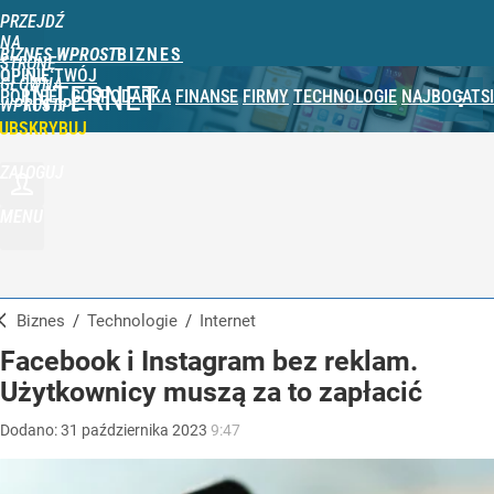
PRZEJDŹ
NA
BIZNES WPROST
STRONĘ
OPINIE
TWÓJ
GŁÓWNĄ
INTERNET
PORTFEL
GOSPODARKA
FINANSE
FIRMY
TECHNOLOGIE
NAJBOGATSI
WPROST.PL
UBSKRYBUJ
ZALOGUJ
MENU
Biznes
/
Technologie
/
Internet
Facebook i Instagram bez reklam.
Użytkownicy muszą za to zapłacić
Dodano:
31
października
2023
9:47