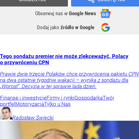
Obserwuj nas
w
Google News
Dodaj jako
źródło w Google
Tego sondażu premier nie może zlekceważyć. Polacy
o przywróceniu CPN
Prawie dwie trzecie Polaków chce przywrócenia pakietu CPN
na dwa ostatnie tygodnie wakacji – wynika z sondażu dla
„Wprost”. Decyzja w tej sprawie lada dzień.
Finanse i inwestycje
Firmy i rynki
Gospodarka
Twój
portfel
Motoryzacja
Tylko u Nas
Radosław
Święcki