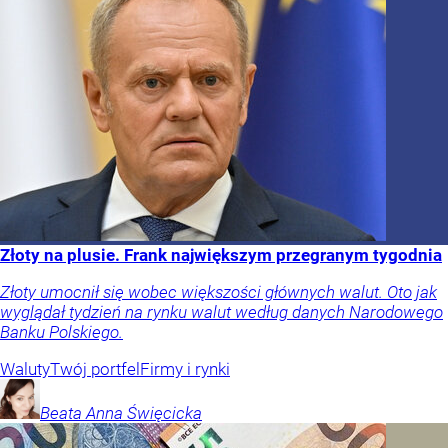
Złoty na plusie. Frank największym przegranym tygodnia
Złoty umocnił się wobec większości głównych walut. Oto jak
wyglądał tydzień na rynku walut według danych Narodowego
Banku Polskiego.
Waluty
Twój portfel
Firmy i rynki
Beata Anna
Święcicka