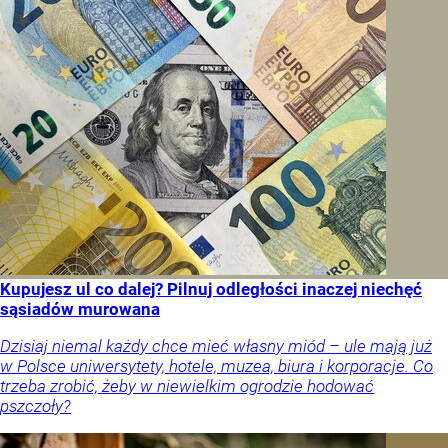
Kupujesz ul co dalej? Pilnuj odległości inaczej niechęć
sąsiadów murowana
Dzisiaj niemal każdy chce mieć własny miód – ule mają już
w Polsce uniwersytety, hotele, muzea, biura i korporacje. Co
trzeba zrobić, żeby w niewielkim ogrodzie hodować
pszczoły?