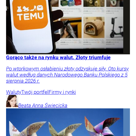
Gorąco także na rynku walut. Złoty triumfuje
Po wtorkowym osłabieniu złoty odzyskuje siły. Oto kursy
walut według danych Narodowego Banku Polskiego z 5
sierpnia 2026 r.
Waluty
Twój portfel
Firmy i rynki
Beata Anna
Święcicka