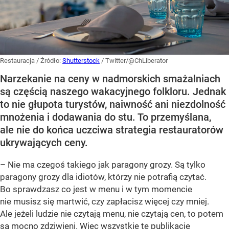
Restauracja
/ Źródło:
Shutterstock
/
Twitter/@ChLiberator
Narzekanie na ceny w nadmorskich smażalniach
są częścią naszego wakacyjnego folkloru. Jednak
to nie głupota turystów, naiwność ani niezdolność
mnożenia i dodawania do stu. To przemyślana,
ale nie do końca uczciwa strategia restauratorów
ukrywających ceny.
– Nie ma czegoś takiego jak paragony grozy. Są tylko
paragony grozy dla idiotów, którzy nie potrafią czytać.
Bo sprawdzasz co jest w menu i w tym momencie
nie musisz się martwić, czy zapłacisz więcej czy mniej.
Ale jeżeli ludzie nie czytają menu, nie czytają cen, to potem
są mocno zdziwieni. Więc wszystkie te publikacje