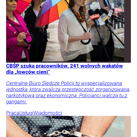
CBŚP szuka pracowników. 241 wolnych wakatów
dla „łowców cieni”
Centralne Biuro Śledcze Policji to wyspecjalizowana
jednostka, która zwalcza przestępczość zorganizowaną,
narkotykową oraz ekonomiczną. Policjanci walczą tu z
gangami.
Praca
Usługi
Wiadomości