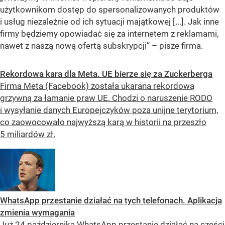
użytkownikom dostęp do spersonalizowanych produktów
i usług niezależnie od ich sytuacji majątkowej [...]. Jak inne
firmy będziemy opowiadać się za internetem z reklamami,
nawet z naszą nową ofertą subskrypcji” – pisze firma.
Rekordowa kara dla Meta. UE bierze się za Zuckerberga
Firma Meta (Facebook) została ukarana rekordową
grzywną za łamanie praw UE. Chodzi o naruszenie RODO
i wysyłanie danych Europejczyków poza unijne terytorium,
co zaowocowało najwyższą karą w historii na przeszło
5 miliardów zł.
WhatsApp przestanie działać na tych telefonach. Aplikacja
zmienia wymagania
Już 24 października WhatsApp przestanie działać na części