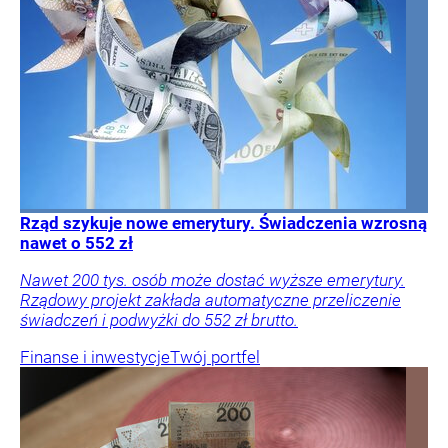
Rząd szykuje nowe emerytury. Świadczenia wzrosną
nawet o 552 zł
Nawet 200 tys. osób może dostać wyższe emerytury.
Rządowy projekt zakłada automatyczne przeliczenie
świadczeń i podwyżki do 552 zł brutto.
Finanse i inwestycje
Twój portfel