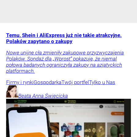
Temu, Shein i AliExpress już nie takie atrakcyjne.
Polaków zapytano o zakupy
Nowe unijne cła zmieniły zakupowe przyzwyczajenia
Polaków. Sondaż dla „Wprost” pokazuje, że niemal
połowa badanych ograniczyła zakupy na azjatyckich
platformach.
Firmy i rynki
Gospodarka
Twój portfel
Tylko u Nas
Beata Anna
Święcicka