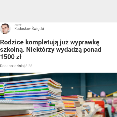
Autor:
Radosław Święcki
Rodzice kompletują już wyprawkę
szkolną. Niektórzy wydadzą ponad
1500 zł
Dodano:
dzisiaj
8:28