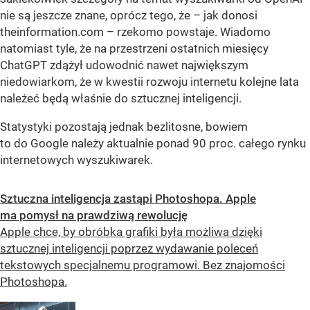
nie są jeszcze znane, oprócz tego, że – jak donosi
theinformation.com – rzekomo powstaje. Wiadomo
natomiast tyle, że na przestrzeni ostatnich miesięcy
ChatGPT zdążył udowodnić nawet największym
niedowiarkom, że w kwestii rozwoju internetu kolejne lata
należeć będą właśnie do sztucznej inteligencji.
Statystyki pozostają jednak bezlitosne, bowiem
to do Google należy aktualnie ponad 90 proc. całego rynku
internetowych wyszukiwarek.
Sztuczna inteligencja zastąpi Photoshopa. Apple
ma pomysł na prawdziwą rewolucję
Apple chce, by obróbka grafiki była możliwa dzięki
sztucznej inteligencji poprzez wydawanie poleceń
tekstowych specjalnemu programowi. Bez znajomości
Photoshopa.