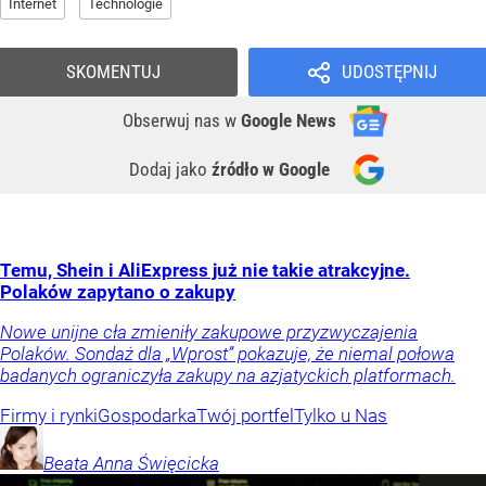
Internet
Technologie
SKOMENTUJ
UDOSTĘPNIJ
Obserwuj nas
w
Google News
Dodaj jako
źródło w Google
Temu, Shein i AliExpress już nie takie atrakcyjne.
Polaków zapytano o zakupy
Nowe unijne cła zmieniły zakupowe przyzwyczajenia
Polaków. Sondaż dla „Wprost” pokazuje, że niemal połowa
badanych ograniczyła zakupy na azjatyckich platformach.
Firmy i rynki
Gospodarka
Twój portfel
Tylko u Nas
Beata Anna
Święcicka