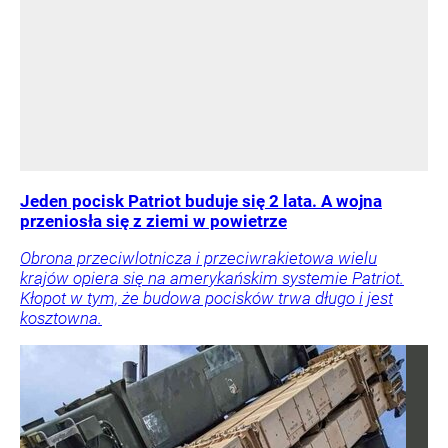
Jeden pocisk Patriot buduje się 2 lata. A wojna
przeniosła się z ziemi w powietrze
Obrona przeciwlotnicza i przeciwrakietowa wielu
krajów opiera się na amerykańskim systemie Patriot.
Kłopot w tym, że budowa pocisków trwa długo i jest
kosztowna.