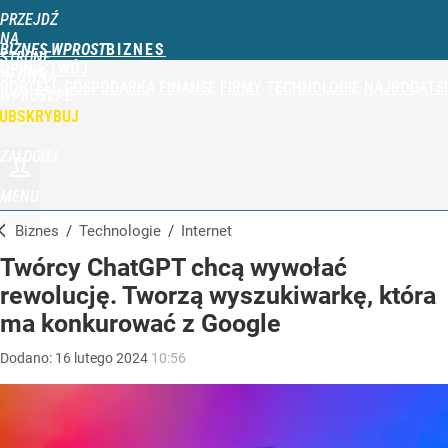
PRZEJDŹ
NA
BIZNES WPROST
STRONĘ
OPINIE
TWÓJ
GŁÓWNĄ
PORTFEL
GOSPODARKA
FINANSE
FIRMY
TECHNOLOGIE
NAJBOGATSI
WPROST.PL
UBSKRYBUJ
ZALOGUJ
MENU
Biznes
/
Technologie
/
Internet
Twórcy ChatGPT chcą wywołać
rewolucję. Tworzą wyszukiwarkę, która
ma konkurować z Google
Dodano:
16
lutego
2024
10:56