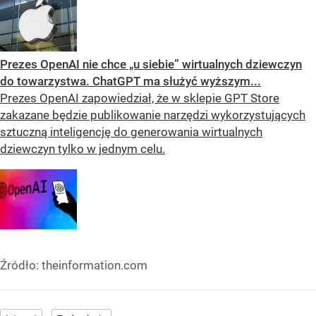
Prezes OpenAI nie chce „u siebie” wirtualnych dziewczyn
do towarzystwa. ChatGPT ma służyć wyższym...
Prezes OpenAI zapowiedział, że w sklepie GPT Store
zakazane będzie publikowanie narzędzi wykorzystujących
sztuczną inteligencję do generowania wirtualnych
dziewczyn tylko w jednym celu.
Źródło:
theinformation.com