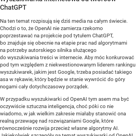
ChatGPT
Na ten temat rozpisują się dziś media na całym świecie.
Chodzi o to, że OpenAI nie zamierza rzekomo
poprzestawać na projekcie pod tytułem ChatGPT,
bo znajduje się obecnie na etapie prac nad algorytmami
na potrzeby autorskiego silnika służącego
do wyszukiwania treści w internecie. Aby móc konkurować
pod tym względem z niekwestionowanym liderem rankingu
wyszukiwarek, jakim jest Google, trzeba posiadać takiego
asa w rękawie, który będzie w stanie wywrócić do góry
nogami cały dotychczasowy porządek.
W przypadku wyszukiwarki od OpenAI tym asem ma być
oczywiście sztuczna inteligencja, choć póki co nie
wiadomo, w jak wielkim zakresie miałaby stanowić ona
realną przewagę nad rozwiązaniami Google, które
równocześnie rozwija przecież własne algorytmy AI.
Jakiekolwiek szczegóły na temat wyszukiwarki od OpenAI