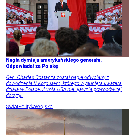
Nagła dymisja amerykańskiego generała.
Odpowiadał za Polskę
Gen. Charles Costanza został nagle odwołany z
dowodzenia V Korpusem, którego wysunięta kwatera
działa w Polsce. Armia USA nie ujawnia powodów tej
decyzji.
Świat
Polityka
Wojsko