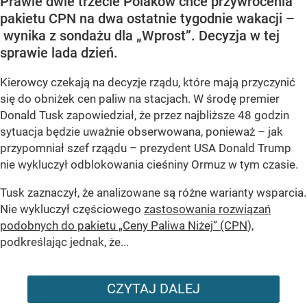
Prawie dwie trzecie Polaków chce przywrócenia
pakietu CPN na dwa ostatnie tygodnie wakacji –
wynika z sondażu dla „Wprost”. Decyzja w tej
sprawie lada dzień.
Kierowcy czekają na decyzje rządu, które mają przyczynić
się do obniżek cen paliw na stacjach. W środę premier
Donald Tusk zapowiedział, że przez najbliższe 48 godzin
sytuacja będzie uważnie obserwowana, ponieważ – jak
przypomniał szef rząądu – prezydent USA Donald Trump
nie wykluczył odblokowania cieśniny Ormuz w tym czasie.
Tusk zaznaczył, że analizowane są różne warianty wsparcia.
Nie wykluczył częściowego
zastosowania rozwiązań
podobnych do pakietu „Ceny Paliwa Niżej” (CPN
),
podkreślając jednak, że...
CZYTAJ DALEJ