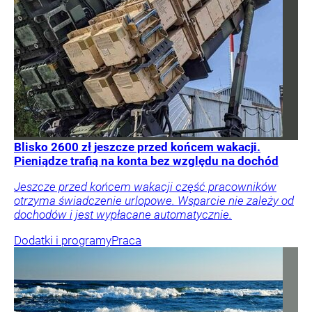
Blisko 2600 zł jeszcze przed końcem wakacji.
Pieniądze trafią na konta bez względu na dochód
Jeszcze przed końcem wakacji część pracowników
otrzyma świadczenie urlopowe. Wsparcie nie zależy od
dochodów i jest wypłacane automatycznie.
Dodatki i programy
Praca