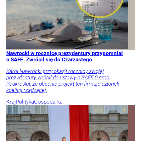
Nawrocki w rocznicę prezydentury przypomniał
o SAFE. Zwrócił się do Czarzastego
Karol Nawrocki przy okazji rocznicy swojej
prezydentury wrócił do ustawy o SAFE 0 proc.
Podkreślał, że obecnie projekt ten firmuje członek
koalicji rządzącej.
Kraj
Polityka
Gospodarka