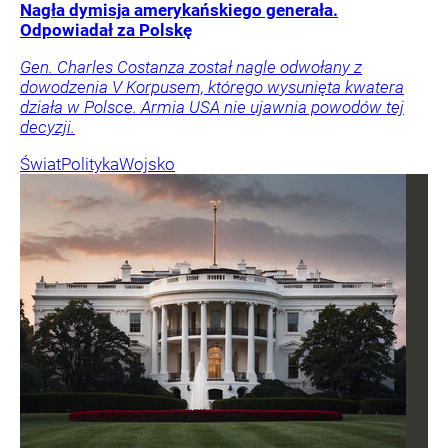
Nagła dymisja amerykańskiego generała.
Odpowiadał za Polskę
Gen. Charles Costanza został nagle odwołany z
dowodzenia V Korpusem, którego wysunięta kwatera
działa w Polsce. Armia USA nie ujawnia powodów tej
decyzji.
Świat
Polityka
Wojsko