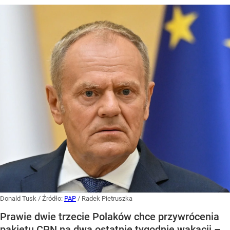
Donald Tusk
/ Źródło:
PAP
/
Radek Pietruszka
Prawie dwie trzecie Polaków chce przywrócenia
pakietu CPN na dwa ostatnie tygodnie wakacji –