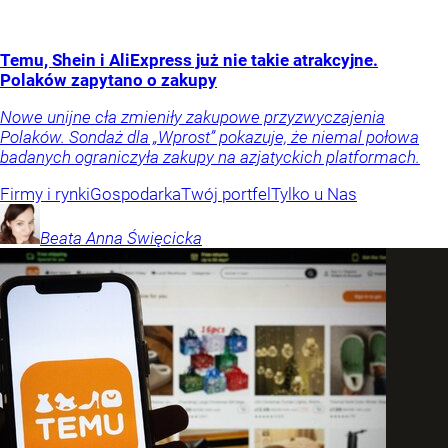
Temu, Shein i AliExpress już nie takie atrakcyjne.
Polaków zapytano o zakupy
Nowe unijne cła zmieniły zakupowe przyzwyczajenia
Polaków. Sondaż dla „Wprost” pokazuje, że niemal połowa
badanych ograniczyła zakupy na azjatyckich platformach.
Firmy i rynki
Gospodarka
Twój portfel
Tylko u Nas
Beata Anna
Święcicka