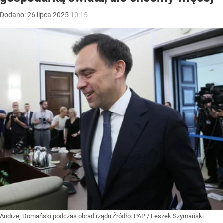
Dodano:
26
lipca
2025
10:15
Andrzej Domański podczas obrad rządu
Źródło:
PAP
/
Leszek Szymański