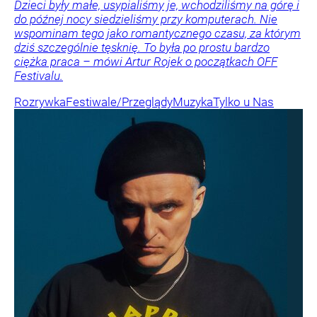
Dzieci były małe, usypialiśmy je, wchodziliśmy na górę i
do późnej nocy siedzieliśmy przy komputerach. Nie
wspominam tego jako romantycznego czasu, za którym
dziś szczególnie tęsknię. To była po prostu bardzo
ciężka praca – mówi Artur Rojek o początkach OFF
Festivalu.
Rozrywka
Festiwale/Przeglądy
Muzyka
Tylko u Nas