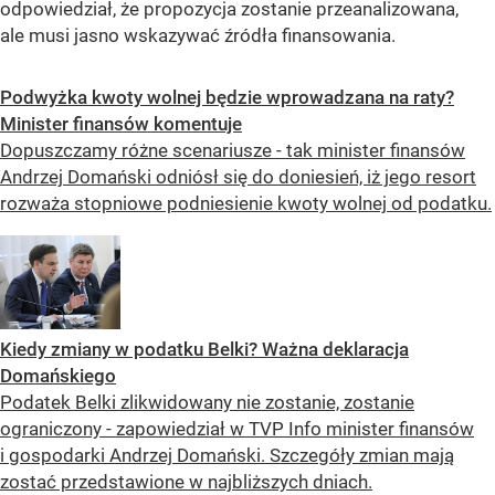
odpowiedział, że propozycja zostanie przeanalizowana,
ale musi jasno wskazywać źródła finansowania.
Podwyżka kwoty wolnej będzie wprowadzana na raty?
Minister finansów komentuje
Dopuszczamy różne scenariusze - tak minister finansów
Andrzej Domański odniósł się do doniesień, iż jego resort
rozważa stopniowe podniesienie kwoty wolnej od podatku.
Kiedy zmiany w podatku Belki? Ważna deklaracja
Domańskiego
Podatek Belki zlikwidowany nie zostanie, zostanie
ograniczony - zapowiedział w TVP Info minister finansów
i gospodarki Andrzej Domański. Szczegóły zmian mają
zostać przedstawione w najbliższych dniach.