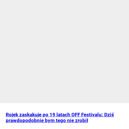
Rojek zaskakuje po 19 latach OFF Festivalu: Dziś
prawdopodobnie bym tego nie zrobił