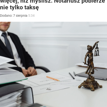
więcej, niż myślisz. Notariusz pobierze
nie tylko taksę
Dodano:
7
sierpnia
5:34