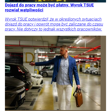
Dojazd do pracy może być płatny. Wyrok TSUE
rozwiał wątpliwości
Wyrok TSUE potwierdził, że w określonych sytuacjach
dojazd do pracy i powrót mogą być zaliczane do czasu
pracy. Nie dotyczy to jednak wszystkich pracowników.