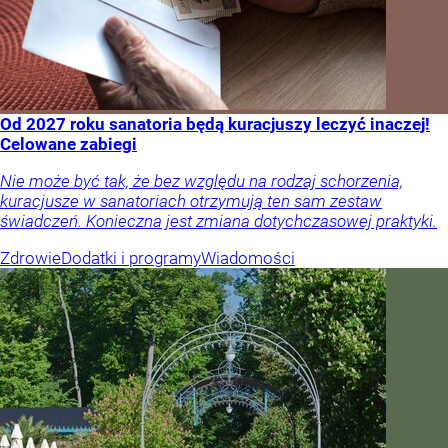
Od 2027 roku sanatoria będą kuracjuszy leczyć inaczej!
Celowane zabiegi
Nie może być tak, że bez względu na rodzaj schorzenia,
kuracjusze w sanatoriach otrzymują ten sam zestaw
świadczeń. Konieczna jest zmiana dotychczasowej praktyki.
Zdrowie
Dodatki i programy
Wiadomości