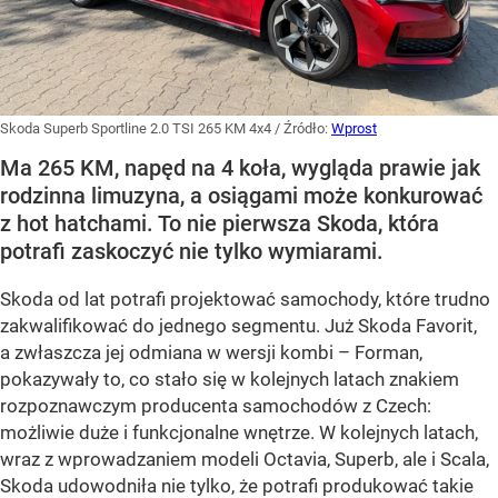
Skoda Superb Sportline 2.0 TSI 265 KM 4x4
/ Źródło:
Wprost
Ma 265 KM, napęd na 4 koła, wygląda prawie jak
rodzinna limuzyna, a osiągami może konkurować
z hot hatchami. To nie pierwsza Skoda, która
potrafi zaskoczyć nie tylko wymiarami.
Skoda od lat potrafi projektować samochody, które trudno
zakwalifikować do jednego segmentu. Już Skoda Favorit,
a zwłaszcza jej odmiana w wersji kombi – Forman,
pokazywały to, co stało się w kolejnych latach znakiem
rozpoznawczym producenta samochodów z Czech:
możliwie duże i funkcjonalne wnętrze. W kolejnych latach,
wraz z wprowadzaniem modeli Octavia, Superb, ale i Scala,
Skoda udowodniła nie tylko, że potrafi produkować takie