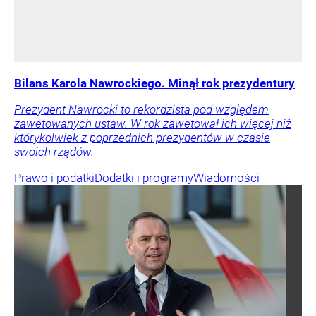
Bilans Karola Nawrockiego. Minął rok prezydentury
Prezydent Nawrocki to rekordzista pod względem
zawetowanych ustaw. W rok zawetował ich więcej niż
którykolwiek z poprzednich prezydentów w czasie
swoich rządów.
Prawo i podatki
Dodatki i programy
Wiadomości