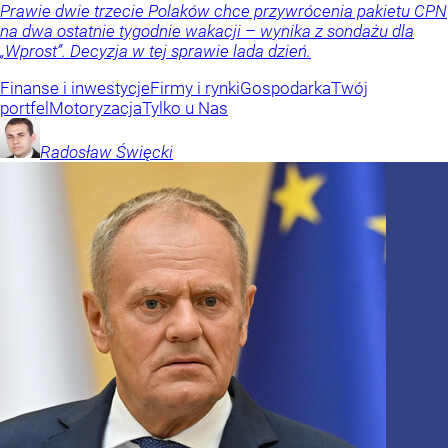
Prawie dwie trzecie Polaków chce przywrócenia pakietu CPN
na dwa ostatnie tygodnie wakacji – wynika z sondażu dla
„Wprost”. Decyzja w tej sprawie lada dzień.
Finanse i inwestycje
Firmy i rynki
Gospodarka
Twój
portfel
Motoryzacja
Tylko u Nas
Radosław
Święcki