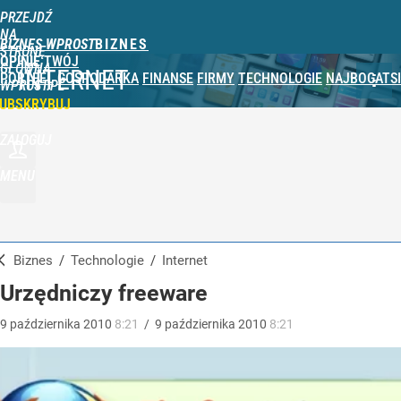
PRZEJDŹ
NA
BIZNES WPROST
STRONĘ
OPINIE
TWÓJ
GŁÓWNĄ
INTERNET
PORTFEL
GOSPODARKA
FINANSE
FIRMY
TECHNOLOGIE
NAJBOGATSI
WPROST.PL
UBSKRYBUJ
ZALOGUJ
MENU
Biznes
/
Technologie
/
Internet
Urzędniczy freeware
9
października
2010
8:21
/
9
października
2010
8:21