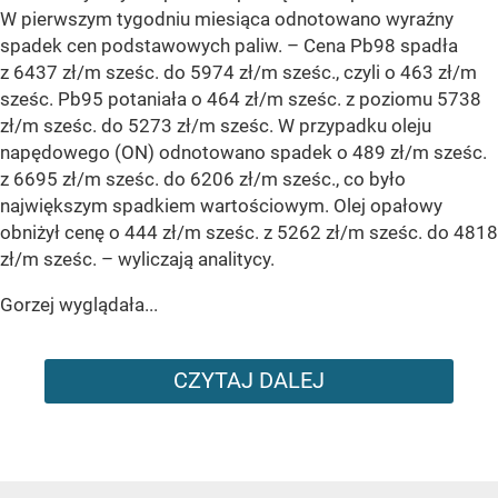
W pierwszym tygodniu miesiąca odnotowano wyraźny
spadek cen podstawowych paliw. –
Cena Pb98 spadła
z 6437 zł/m sześc. do 5974 zł/m sześc., czyli o 463 zł/m
sześc. Pb95 potaniała o 464 zł/m sześc. z poziomu 5738
zł/m sześc. do 5273 zł/m sześc. W przypadku oleju
napędowego (ON) odnotowano spadek o 489 zł/m sześc.
z 6695 zł/m sześc. do 6206 zł/m sześc., co było
największym spadkiem wartościowym. Olej opałowy
obniżył cenę o 444 zł/m sześc. z 5262 zł/m sześc. do 4818
zł/m sześc.
– wyliczają analitycy.
Gorzej wyglądała...
CZYTAJ DALEJ