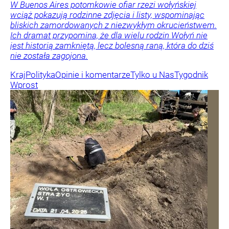
W Buenos Aires potomkowie ofiar rzezi wołyńskiej
wciąż pokazują rodzinne zdjęcia i listy, wspominając
bliskich zamordowanych z niezwykłym okrucieństwem.
Ich dramat przypomina, że dla wielu rodzin Wołyń nie
jest historią zamkniętą, lecz bolesną raną, która do dziś
nie została zagojona.
Kraj
Polityka
Opinie i komentarze
Tylko u Nas
Tygodnik
Wprost