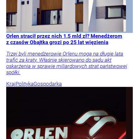
Orlen stracił przez nich 1,5 mld zł? Menedżerom
z czasów Obajtka grozi po 25 lat więzienia
Trzej byli menedżerowie Orlenu mogą na długie lata
trafić za kraty. Właśnie skierowano do sądu akt
oskarżenia w sprawie miliardowych strat państwowej
spółki.
Kraj
Polityka
Gospodarka