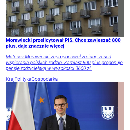
Morawiecki przelicytował PiS. Chce zawieszać 800
plus, daje znacznie więcej
Mateusz Morawiecki zaproponował zmianę zasad
wspierania polskich rodzin. Zamiast 800 plus proponuje
pensję rodzicielską w wysokości 3600 zł.
Kraj
Polityka
Gospodarka