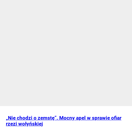
„Nie chodzi o zemstę”. Mocny apel w sprawie ofiar
rzezi wołyńskiej