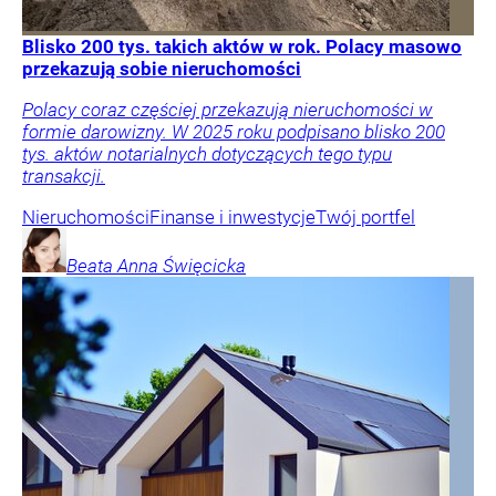
Blisko 200 tys. takich aktów w rok. Polacy masowo
przekazują sobie nieruchomości
Polacy coraz częściej przekazują nieruchomości w
formie darowizny. W 2025 roku podpisano blisko 200
tys. aktów notarialnych dotyczących tego typu
transakcji.
Nieruchomości
Finanse i inwestycje
Twój portfel
Beata Anna
Święcicka