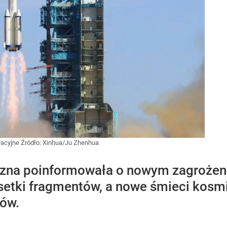
tracyjne
Źródło:
Xinhua/Ju Zhenhua
zna poinformowała o nowym zagrożeniu
a setki fragmentów, a nowe śmieci kos
tów.