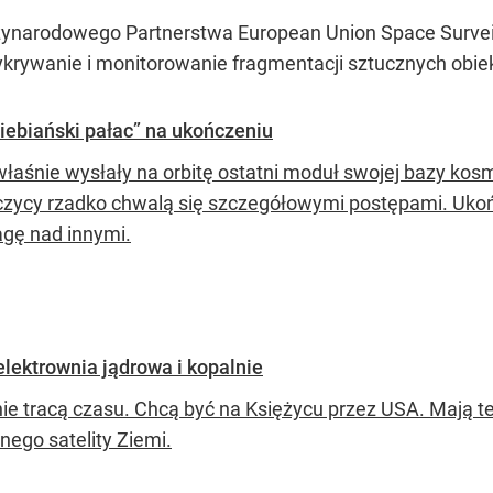
ynarodowego Partnerstwa European Union Space Surveil
wykrywanie i monitorowanie fragmentacji sztucznych obi
iebiański pałac” na ukończeniu
właśnie wysłały na orbitę ostatni moduł swojej bazy kosm
czycy rzadko chwalą się szczegółowymi postępami. Ukoń
gę nad innymi.
elektrownia jądrowa i kopalnie
nie tracą czasu. Chcą być na Księżycu przez USA. Mają 
nego satelity Ziemi.