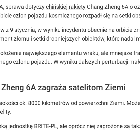
SA, sprawa dotyczy
chińskiej rakiety
Chang Zheng 6A o ozn
rbicie człon pojazdu kosmicznego rozpadł się na setki 
ów z 9 stycznia, w wyniku incydentu obecnie na orbicie
ent złomu i setki drobniejszych obiektów, które nadal
i położenie największego elementu wraku, ale mniejsze fr
ego członu pojazdu. W wyniku dalszych perturbacji mał
Zheng 6A zagraża satelitom Ziemi
ysokości ok. 8000 kilometrów od powierzchni Ziemi. Moż
lity.
ką jednostkę BRITE-PL, ale oprócz niej zagrożone są tak