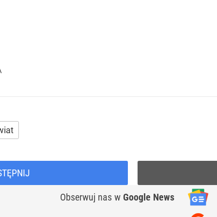
A
wiat
STĘPNIJ
Obserwuj nas
w
Google News