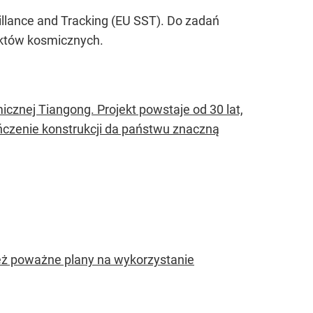
lance and Tracking (EU SST). Do zadań
ektów kosmicznych.
icznej Tiangong. Projekt powstaje od 30 lat,
czenie konstrukcji da państwu znaczną
też poważne plany na wykorzystanie