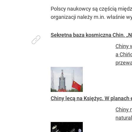
Polscy naukowcy są częścią międz
organizacji należy m.in. właśnie 
Sekretna baza kosmiczna Chin. „N
Chiny 
a Chiń
przewa
Chiny lecą na Księżyc. W planach 
Chiny 
natural