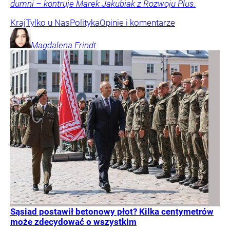
dumni – kontruje Marek Jakubiak z Rozwoju Plus.
Kraj
Tylko u Nas
Polityka
Opinie i komentarze
Magdalena
Frindt
Sąsiad postawił betonowy płot? Kilka centymetrów
może zdecydować o wszystkim