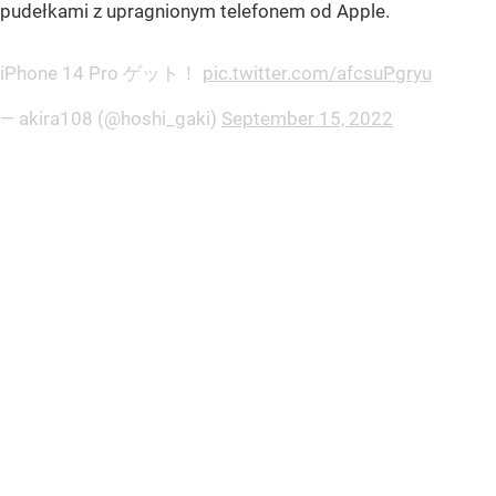
pudełkami z upragnionym telefonem od Apple.
iPhone 14 Pro ゲット！
pic.twitter.com/afcsuPgryu
— akira108 (@hoshi_gaki)
September 15, 2022