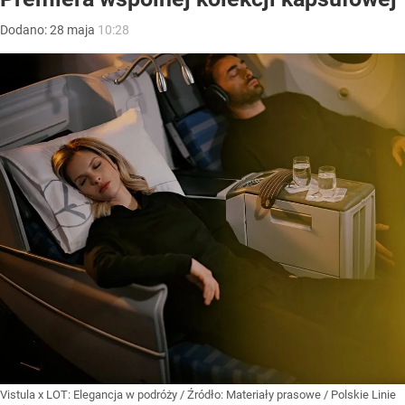
Dodano:
28
maja
10:28
Vistula x LOT: Elegancja w podróży
/ Źródło:
Materiały prasowe
/
Polskie Linie