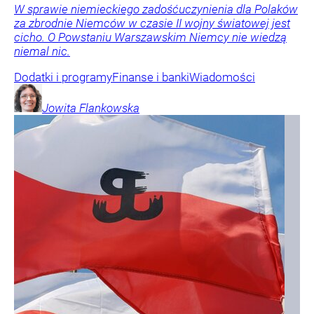
W sprawie niemieckiego zadośćuczynienia dla Polaków
za zbrodnie Niemców w czasie II wojny światowej jest
cicho. O Powstaniu Warszawskim Niemcy nie wiedzą
niemal nic.
Dodatki i programy
Finanse i banki
Wiadomości
Jowita
Flankowska