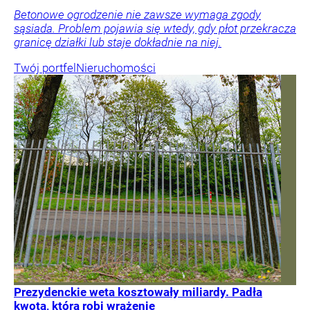
Betonowe ogrodzenie nie zawsze wymaga zgody
sąsiada. Problem pojawia się wtedy, gdy płot przekracza
granicę działki lub staje dokładnie na niej.
Twój portfel
Nieruchomości
Prezydenckie weta kosztowały miliardy. Padła
kwota, która robi wrażenie