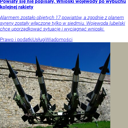
Powiaty się nie popisały. Wnioski wojewody po wybuchu
kolejnej rakiety
Alarmem zostało objętych 17 powiatów, a zgodnie z planem
syreny zostały włączone tylko w siedmiu. Wojewoda lubelski
chce uporządkować sytuację i wyciągnąć wnioski.
Prawo i podatki
Usługi
Wiadomości