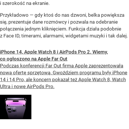
i szerokość na ekranie.
Przykładowo — gdy ktoś do nas dzwoni, belka powiększa
się, prezentuje dane rozmówcy i pozwala na odebranie
połączenia jednym kliknięciem. Funkcja działa podobnie
z Face ID, timerami, alarmami, widgetami muzyki i tak dalej.
iPhone 14, Apple Watch 8 i AirPods Pro 2. Wiemy,
co ogłoszono na Apple Far Out
Podczas konferencji Far Out firma Apple zaprezentowała
nową ofertę sprzętową. Gwoździem programu były iPhone
14 i 14 Pro, ale koncern pokazał też Apple Watch 8, Watch
Ultra i nowe AirPods Pro.