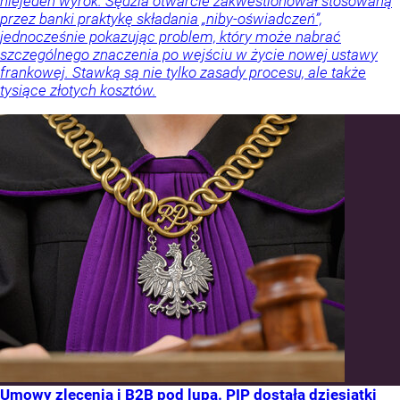
niejeden wyrok. Sędzia otwarcie zakwestionował stosowaną
przez banki praktykę składania „niby-oświadczeń”,
jednocześnie pokazując problem, który może nabrać
szczególnego znaczenia po wejściu w życie nowej ustawy
frankowej. Stawką są nie tylko zasady procesu, ale także
tysiące złotych kosztów.
Umowy zlecenia i B2B pod lupą. PIP dostała dziesiątki