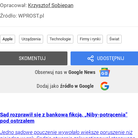
Opracował:
Krzysztof Sobiepan
Źródło:
WPROST.pl
Apple
Urządzenia
Technologie
Firmy i rynki
Świat
SKOMENTUJ
UDOSTĘPNIJ
Obserwuj nas
w
Google News
Dodaj jako
źródło w Google
Sąd rozprawił się z bankową fikcją. „Niby-potrącenia”
pod ostrzałem
Jedno sądowe pouczenie wywołało większe poruszenie niż