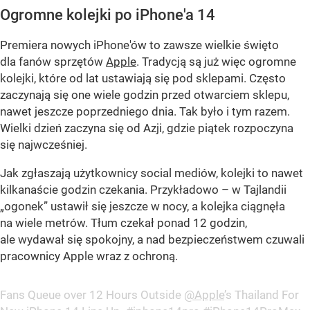
Ogromne kolejki po iPhone'a 14
Premiera nowych iPhone'ów to zawsze wielkie święto
dla fanów sprzętów
Apple
. Tradycją są już więc ogromne
kolejki, które od lat ustawiają się pod sklepami. Często
zaczynają się one wiele godzin przed otwarciem sklepu,
nawet jeszcze poprzedniego dnia. Tak było i tym razem.
Wielki dzień zaczyna się od Azji, gdzie piątek rozpoczyna
się najwcześniej.
Jak zgłaszają użytkownicy social mediów, kolejki to nawet
kilkanaście godzin czekania. Przykładowo – w Tajlandii
„ogonek” ustawił się jeszcze w nocy, a kolejka ciągnęła
na wiele metrów. Tłum czekał ponad 12 godzin,
ale wydawał się spokojny, a nad bezpieczeństwem czuwali
pracownicy Apple wraz z ochroną.
Fans Queue over 12 Hours Outside
@Apple
’s Thailand For