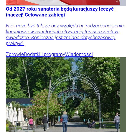
Od 2027 roku sanatoria będą kuracjuszy leczyć
inaczej! Celowane zabiegi
Nie może być tak, że bez względu na rodzaj schorzenia,
kuracjusze w sanatoriach otrzymują ten sam zestaw
świadczeń. Konieczna jest zmiana dotychczasowej
praktyki.
Zdrowie
Dodatki i programy
Wiadomości