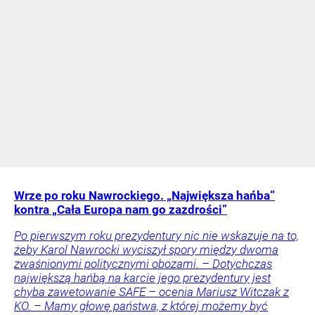
Wrze po roku Nawrockiego. „Największa hańba”
kontra „Cała Europa nam go zazdrości”
Po pierwszym roku prezydentury nic nie wskazuje na to,
żeby Karol Nawrocki wyciszył spory między dwoma
zwaśnionymi politycznymi obozami. – Dotychczas
największą hańbą na karcie jego prezydentury jest
chyba zawetowanie SAFE – ocenia Mariusz Witczak z
KO. – Mamy głowę państwa, z której możemy być