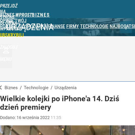
PRZEJDŹ
NA
BIZNES WPROST
STRONĘ
OPINIE
TWÓJ
GŁÓWNĄ
URZĄDZENIA
PORTFEL
GOSPODARKA
FINANSE
FIRMY
TECHNOLOGIE
NAJBOGATSI
WPROST.PL
UBSKRYBUJ
ZALOGUJ
MENU
Biznes
/
Technologie
/
Urządzenia
Wielkie kolejki po iPhone'a 14. Dziś
dzień premiery
Dodano:
16
września
2022
11:35