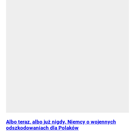
Albo teraz, albo już nigdy. Niemcy o wojennych
odszkodowaniach dla Polaków