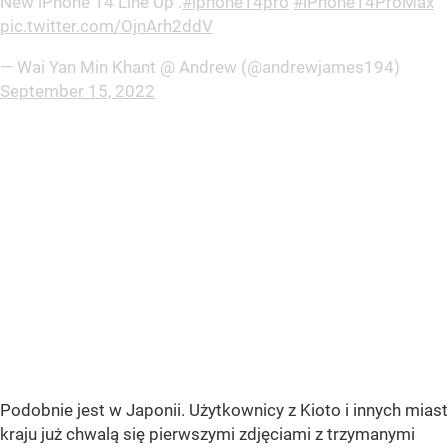
New iPhone 14 Line Up .
#iphone14pro
#iPhone14ProMax
pic.twitter.com/OjnArh2ddV
— Wai Yan Min Khant @ Andrew (@andrewjames194)
September 15, 2022
Podobnie jest w Japonii. Użytkownicy z Kioto i innych miast
kraju już chwalą się pierwszymi zdjęciami z trzymanymi