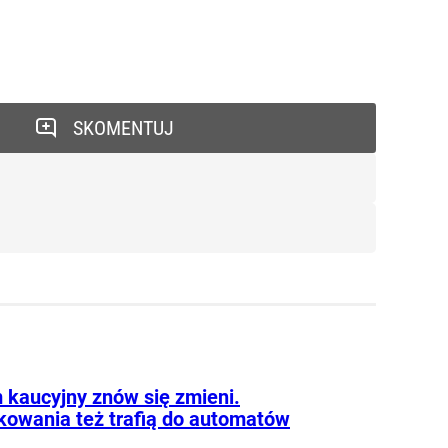
SKOMENTUJ
 kaucyjny znów się zmieni.
kowania też trafią do automatów