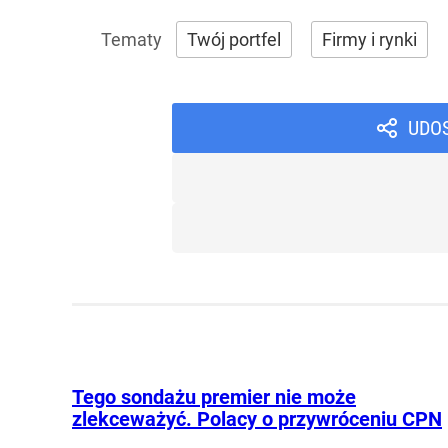
Twój portfel
Firmy i rynki
UDO
Tego sondażu premier nie może
zlekceważyć. Polacy o przywróceniu CPN