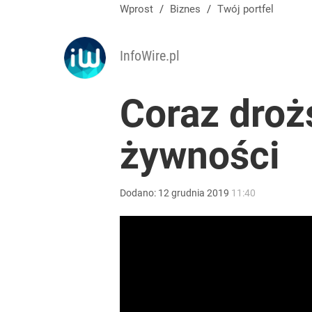
System kaucyjny znów się zmieni. Te opakowania 
Wprost
/
Biznes
/
Twój portfel
dodaj
InfoWire.pl
„Nie chodzi o zemstę”. Mocny apel w sprawie ofiar 
Coraz droż
dodaj
żywności
Kiedy decyzja ws. przywrócenia CPN? Minister pod
Dodano:
12
grudnia
2019
11:40
3