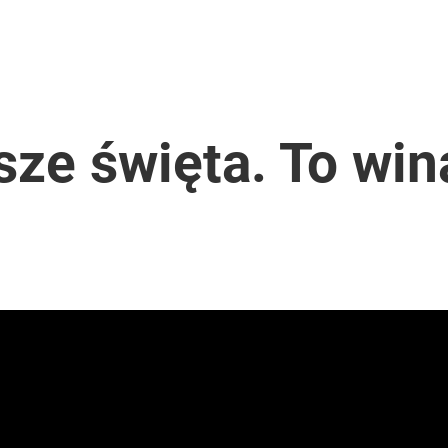
też trafią do automatów
rzezi wołyńskiej
sze święta. To win
ał termin