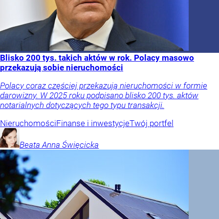
Blisko 200 tys. takich aktów w rok. Polacy masowo
przekazują sobie nieruchomości
Polacy coraz częściej przekazują nieruchomości w formie
darowizny. W 2025 roku podpisano blisko 200 tys. aktów
notarialnych dotyczących tego typu transakcji.
Nieruchomości
Finanse i inwestycje
Twój portfel
Beata Anna
Święcicka