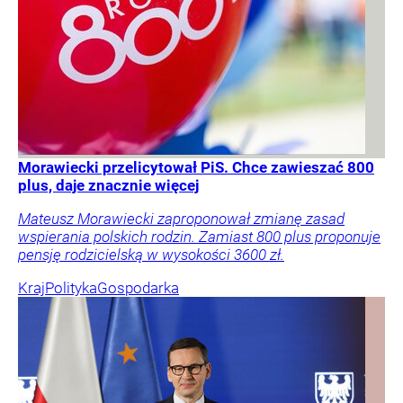
Morawiecki przelicytował PiS. Chce zawieszać 800
plus, daje znacznie więcej
Mateusz Morawiecki zaproponował zmianę zasad
wspierania polskich rodzin. Zamiast 800 plus proponuje
pensję rodzicielską w wysokości 3600 zł.
Kraj
Polityka
Gospodarka