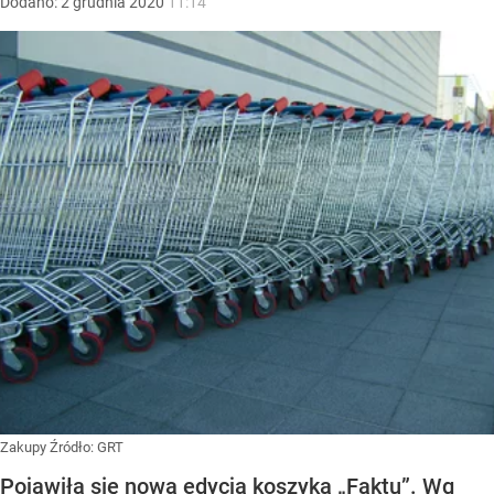
Dodano:
2
grudnia
2020
11:14
Zakupy
Źródło:
GRT
Pojawiła się nowa edycja koszyka „Faktu”. Wg