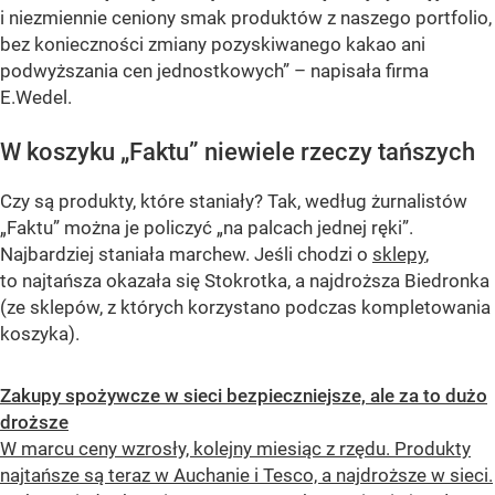
i niezmiennie ceniony smak produktów z naszego portfolio,
bez konieczności zmiany pozyskiwanego kakao ani
podwyższania cen jednostkowych” – napisała firma
E.Wedel.
W koszyku „Faktu” niewiele rzeczy tańszych
Czy są produkty, które staniały? Tak, według żurnalistów
„Faktu” można je policzyć „na palcach jednej ręki”.
Najbardziej staniała marchew. Jeśli chodzi o
sklepy
,
to najtańsza okazała się Stokrotka, a najdroższa Biedronka
(ze sklepów, z których korzystano podczas kompletowania
koszyka).
Zakupy spożywcze w sieci bezpieczniejsze, ale za to dużo
droższe
W marcu ceny wzrosły, kolejny miesiąc z rzędu. Produkty
najtańsze są teraz w Auchanie i Tesco, a najdroższe w sieci.