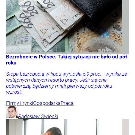
Bezrobocie w Polsce. Takiej sytuacji nie było od pół
roku
Stopa bezrobocia w lipcu wyniosła 5,9 proc. - wynika ze
wstępnych danych resortu pracy. Jeśli się one
potwierdzą, będziemy mieli pierwszy od pół roku
wzrost.
Firmy i rynki
Gospodarka
Praca
Radosław
Święcki