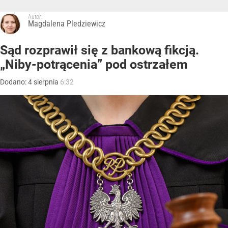
Autor:
Magdalena Pledziewicz
Sąd rozprawił się z bankową fikcją.
„Niby-potrącenia” pod ostrzałem
Dodano:
4
sierpnia
6:32