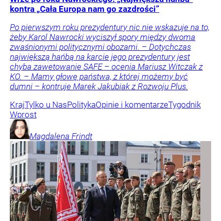
kontra „Cała Europa nam go zazdrości”
Po pierwszym roku prezydentury nic nie wskazuje na to,
żeby Karol Nawrocki wyciszył spory między dwoma
zwaśnionymi politycznymi obozami. – Dotychczas
największą hańbą na karcie jego prezydentury jest
chyba zawetowanie SAFE – ocenia Mariusz Witczak z
KO. – Mamy głowę państwa, z której możemy być
dumni – kontruje Marek Jakubiak z Rozwoju Plus.
Kraj
Tylko u Nas
Polityka
Opinie i komentarze
Tygodnik
Wprost
Magdalena
Frindt