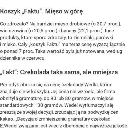
Koszyk „Faktu”. Mięso w górę
Co zdrożało? Najbardziej mięso drobiowe (o 30,7 proc.),
wieprzowina (o 20,5 proc.) i banany (22,1 proc.). Inne
produkty, które sporo zdrożały, to ziemniaki, parówki
i mleko. Cały „koszyk Faktu” ma teraz cenę wyższą łącznie
o ponad 7 proc. Taka wartość była już notowana, według
dziennika w czerwcu.
„Fakt”: Czekolada taka sama, ale mniejsza
Periodyk oburza się na cenę czekolady Wedla, która
znajduje się w koszyku. Jej cena nie wzrosła, ale firma
obniżyła gramaturę, do 90 lub 80 gramów, w miejsce
standardowych 100 gramów. Wedel wytłumaczył się
zresztą ze swojej decyzji, zrzucając ją na podwyżkę cen
kakao. „Decyzja o zmniejszeniu gramatury czekolad
E.Wedel związana jest więc z dbałością o najwyższą jakość