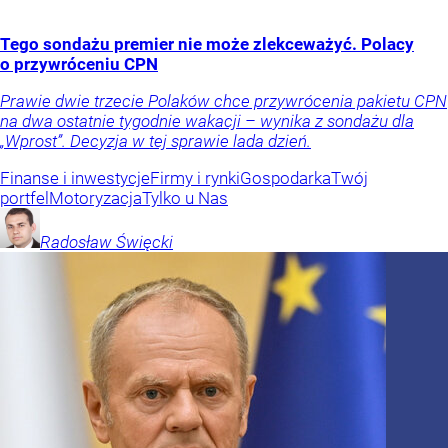
Tego sondażu premier nie może zlekceważyć. Polacy
o przywróceniu CPN
Prawie dwie trzecie Polaków chce przywrócenia pakietu CPN
na dwa ostatnie tygodnie wakacji – wynika z sondażu dla
„Wprost”. Decyzja w tej sprawie lada dzień.
Finanse i inwestycje
Firmy i rynki
Gospodarka
Twój
portfel
Motoryzacja
Tylko u Nas
Radosław
Święcki