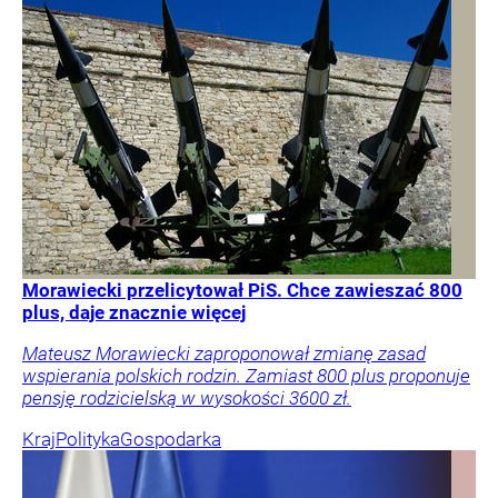
Morawiecki przelicytował PiS. Chce zawieszać 800
plus, daje znacznie więcej
Mateusz Morawiecki zaproponował zmianę zasad
wspierania polskich rodzin. Zamiast 800 plus proponuje
pensję rodzicielską w wysokości 3600 zł.
Kraj
Polityka
Gospodarka