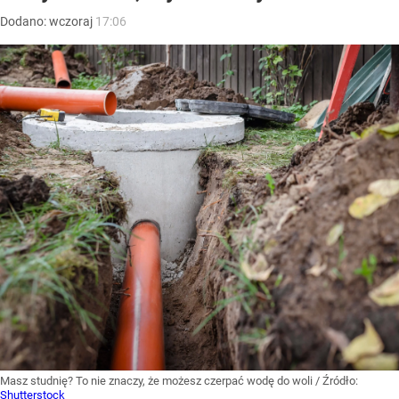
Dodano:
wczoraj
17:06
Masz studnię? To nie znaczy, że możesz czerpać wodę do woli
/ Źródło:
Shutterstock