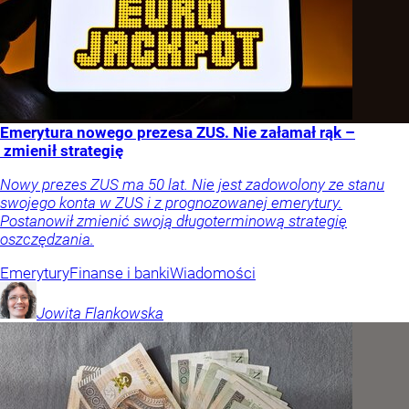
Emerytura nowego prezesa ZUS. Nie załamał rąk –
zmienił strategię
Nowy prezes ZUS ma 50 lat. Nie jest zadowolony ze stanu
swojego konta w ZUS i z prognozowanej emerytury.
Postanowił zmienić swoją długoterminową strategię
oszczędzania.
Emerytury
Finanse i banki
Wiadomości
Jowita
Flankowska