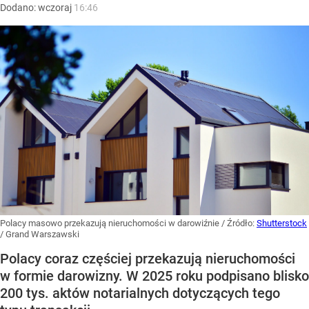
Dodano:
wczoraj
16:46
Polacy masowo przekazują nieruchomości w darowiźnie
/ Źródło:
Shutterstock
/
Grand Warszawski
Polacy coraz częściej przekazują nieruchomości
w formie darowizny. W 2025 roku podpisano blisko
200 tys. aktów notarialnych dotyczących tego