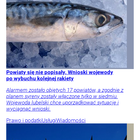
Powiaty się nie popisały. Wnioski wojewody
po wybuchu kolejnej rakiety
Alarmem zostało objętych 17 powiatów, a zgodnie z
planem syreny zostały włączone tylko w siedmiu.
Wojewoda lubelski chce uporządkować sytuację i
wyciągnąć wnioski.
Prawo i podatki
Usługi
Wiadomości