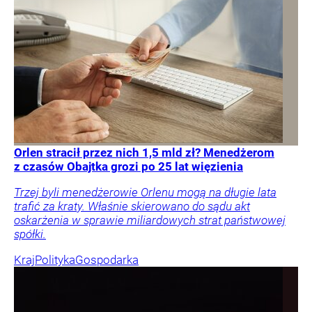
Orlen stracił przez nich 1,5 mld zł? Menedżerom
z czasów Obajtka grozi po 25 lat więzienia
Trzej byli menedżerowie Orlenu mogą na długie lata
trafić za kraty. Właśnie skierowano do sądu akt
oskarżenia w sprawie miliardowych strat państwowej
spółki.
Kraj
Polityka
Gospodarka