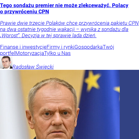
Tego sondażu premier nie może zlekceważyć. Polacy
o przywróceniu CPN
Prawie dwie trzecie Polaków chce przywrócenia pakietu CPN
na dwa ostatnie tygodnie wakacji – wynika z sondażu dla
„Wprost”. Decyzja w tej sprawie lada dzień.
Finanse i inwestycje
Firmy i rynki
Gospodarka
Twój
portfel
Motoryzacja
Tylko u Nas
Radosław
Święcki