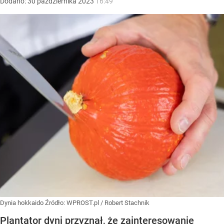
Dodano:
30
października
2023
16:49
Dynia hokkaido
Źródło:
WPROST.pl
/
Robert Stachnik
Plantator dyni przyznał, że zainteresowanie