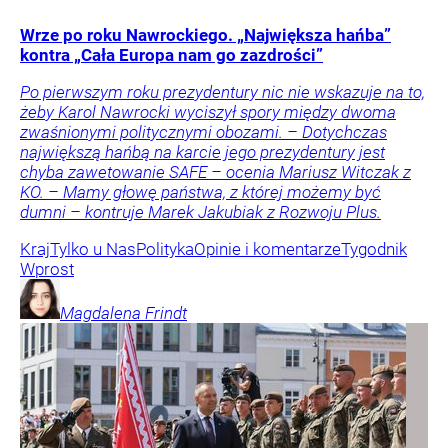
Wrze po roku Nawrockiego. „Największa hańba”
kontra „Cała Europa nam go zazdrości”
Po pierwszym roku prezydentury nic nie wskazuje na to,
żeby Karol Nawrocki wyciszył spory między dwoma
zwaśnionymi politycznymi obozami. – Dotychczas
największą hańbą na karcie jego prezydentury jest
chyba zawetowanie SAFE – ocenia Mariusz Witczak z
KO. – Mamy głowę państwa, z której możemy być
dumni – kontruje Marek Jakubiak z Rozwoju Plus.
Kraj
Tylko u Nas
Polityka
Opinie i komentarze
Tygodnik
Wprost
Magdalena
Frindt