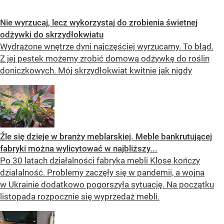
Nie wyrzucaj, lecz wykorzystaj do zrobienia świetnej
odżywki do skrzydłokwiatu
Wydrążone wnętrze dyni najczęściej wyrzucamy. To błąd.
Z jej pestek możemy zrobić domową odżywkę do roślin
doniczkowych. Mój skrzydłokwiat kwitnie jak nigdy
Źle się dzieje w branży meblarskiej. Meble bankrutującej
fabryki można wylicytować w najbliższy...
Po 30 latach działalności fabryka mebli Klose kończy
działalność. Problemy zaczęły się w pandemii, a wojna
w Ukrainie dodatkowo pogorszyła sytuację. Na początku
listopada rozpocznie się wyprzedaż mebli.