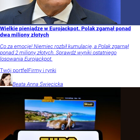
Wielkie pieniądze w Eurojackpot. Polak zgarnął ponad
dwa miliony złotych
Co za emocje! Niemiec rozbił kumulację, a Polak zgarnął
ponad 2 miliony złotych. Sprawdź wyniki ostatniego
losowania Eurojackpot.
Twój portfel
Firmy i rynki
Beata Anna
Święcicka