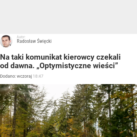
Autor:
Radosław Święcki
Na taki komunikat kierowcy czekali
od dawna. „Optymistyczne wieści”
Dodano:
wczoraj
18:47