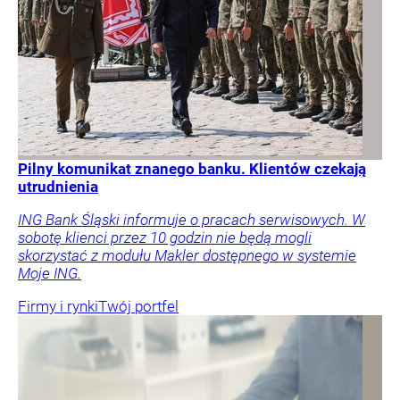
Pilny komunikat znanego banku. Klientów czekają
utrudnienia
ING Bank Śląski informuje o pracach serwisowych. W
sobotę klienci przez 10 godzin nie będą mogli
skorzystać z modułu Makler dostępnego w systemie
Moje ING.
Firmy i rynki
Twój portfel