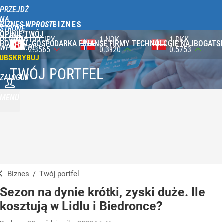
PRZEJDŹ
NA
BIZNES WPROST
STRONĘ
OPINIE
TWÓJ
GŁÓWNĄ
100 JPY
1 NOK
1 DKK
PORTFEL
GOSPODARKA
FINANSE
FIRMY
TECHNOLOGIE
NAJBOGATSI
WPROST.PL
2.3565
0.3920
0.5753
UBSKRYBUJ
TWÓJ PORTFEL
ZALOGUJ
MENU
Biznes
/
Twój portfel
Sezon na dynie krótki, zyski duże. Ile
kosztują w Lidlu i Biedronce?