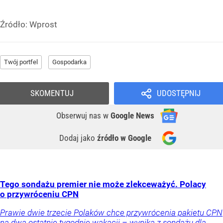
Źródło:
Wprost
Twój portfel
Gospodarka
SKOMENTUJ
UDOSTĘPNIJ
Obserwuj nas
w
Google News
Dodaj jako
źródło w Google
Tego sondażu premier nie może zlekceważyć. Polacy
o przywróceniu CPN
Prawie dwie trzecie Polaków chce przywrócenia pakietu CPN
na dwa ostatnie tygodnie wakacji – wynika z sondażu dla