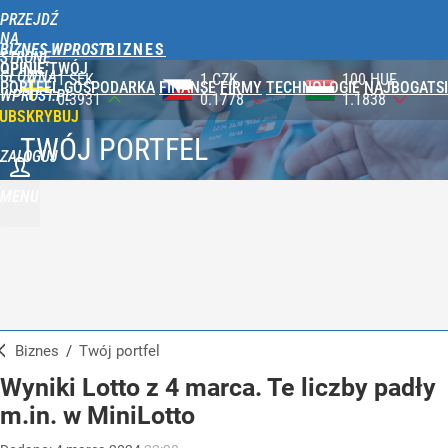
PRZEJDŹ
NA
BIZNES WPROST
STRONĘ
OPINIE
TWÓJ
GŁÓWNĄ
1 CZK
100 HUF
1 UAH
PORTFEL
GOSPODARKA
FINANSE
FIRMY
TECHNOLOGIE
NAJBOGATSI
WPROST.PL
0.1778
1.1838
0.0831
UBSKRYBUJ
TWÓJ PORTFEL
ZALOGUJ
MENU
Biznes
/
Twój portfel
Wyniki Lotto z 4 marca. Te liczby padły
m.in. w MiniLotto