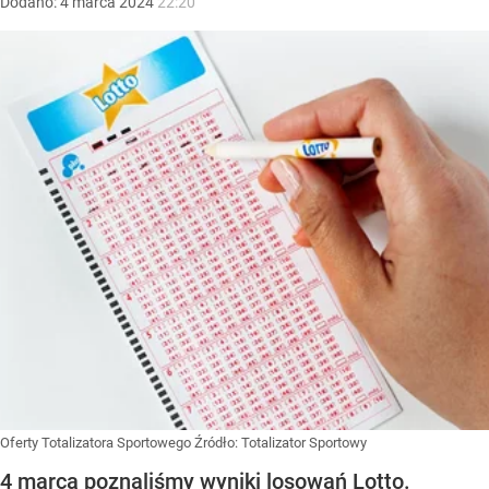
Dodano:
4
marca
2024
22:20
Oferty Totalizatora Sportowego
Źródło:
Totalizator Sportowy
4 marca poznaliśmy wyniki losowań Lotto.