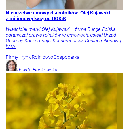
Nieuczciwe umowy dla rolników. Olej Kujawski
z milionową karą od UOKiK
Właściciel marki Olej Kujawski – firma Bunge Polska –
ograniczał prawa rolników w umowach, ustalił Urząd
Ochrony Konkurencji i Konsumentów. Dostał milionową
kara.
Firmy i rynki
Rolnictwo
Gospodarka
Jowita
Flankowska