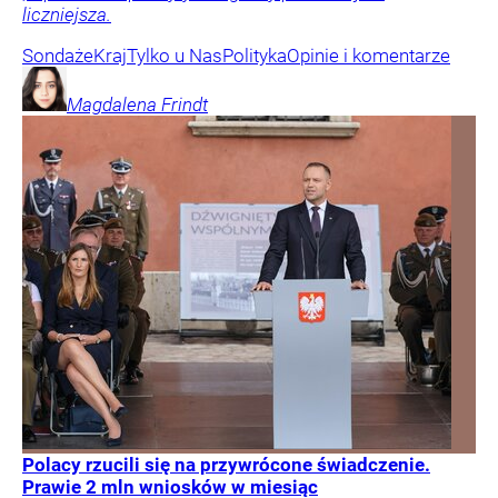
liczniejsza.
Sondaże
Kraj
Tylko u Nas
Polityka
Opinie i komentarze
Magdalena
Frindt
Polacy rzucili się na przywrócone świadczenie.
Prawie 2 mln wniosków w miesiąc