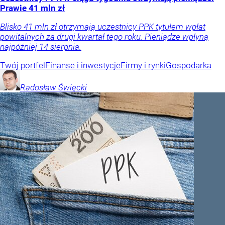
Prawie 41 mln zł
Blisko 41 mln zł otrzymają uczestnicy PPK tytułem wpłat
powitalnych za drugi kwartał tego roku. Pieniądze wpłyną
najpóźniej 14 sierpnia.
Twój portfel
Finanse i inwestycje
Firmy i rynki
Gospodarka
Radosław
Święcki