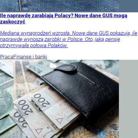
Ile naprawdę zarabiają Polacy? Nowe dane GUS mogą
zaskoczyć
Mediana wynagrodzeń wzrosła. Nowe dane GUS pokazują, ile
naprawdę wynoszą zarobki w Polsce. Oto, jaką pensję
otrzymywała połowa Polaków.
Praca
Finanse i banki