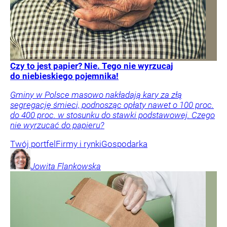
Czy to jest papier? Nie. Tego nie wyrzucaj
do niebieskiego pojemnika!
Gminy w Polsce masowo nakładają kary za złą
segregację śmieci, podnosząc opłaty nawet o 100 proc.
do 400 proc. w stosunku do stawki podstawowej. Czego
nie wyrzucać do papieru?
Twój portfel
Firmy i rynki
Gospodarka
Jowita
Flankowska