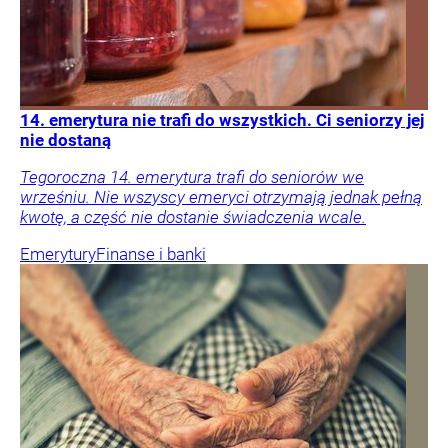
14. emerytura nie trafi do wszystkich. Ci seniorzy jej
nie dostaną
Tegoroczna 14. emerytura trafi do seniorów we
wrześniu. Nie wszyscy emeryci otrzymają jednak pełną
kwotę, a część nie dostanie świadczenia wcale.
Emerytury
Finanse i banki