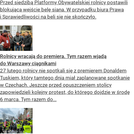
Przed siedzibą Platformy Obywatelskiej rolnicy postawili
blokującą wejście belę siana. W przypadku biura Prawa
i Sprawiedliwości na beli się nie skończyło.
Rolnicy wracają do premiera. Tym razem wjadą
do Warszawy ciągnikami
27 lutego rolnicy nie spotkali się z premierem Donaldem
Tuskiem, który tamtego dnia miał zaplanowane spotkanie
w Czechach. Jeszcze przed opuszczeniem stolicy
zapowiedzieli kolejny protest, do którego dojdzie w środę
6 marca. Tym razem do...