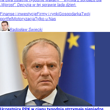
„Wprost”. Decyzja w tej sprawie lada dzień.
Finanse i inwestycje
Firmy i rynki
Gospodarka
Twój
portfel
Motoryzacja
Tylko u Nas
Radosław
Święcki
Uczestnicy PPK w ciągu tygodnia otrzymają pieniądze.