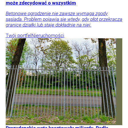
może zdecydować o wszystkim
Betonowe ogrodzenie nie zawsze wymaga zgody
sąsiada. Problem pojawia się wtedy, gdy płot przekracza
granicę działki lub staje dokładnie na niej.
Twój portfel
Nieruchomości
Prezydenckie weta kosztowały miliardy. Padła