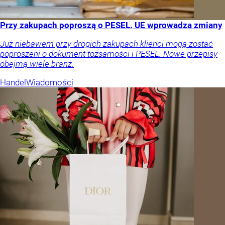
Przy zakupach poproszą o PESEL. UE wprowadza zmiany
Już niebawem przy drogich zakupach klienci mogą zostać
poproszeni o dokument tożsamości i PESEL. Nowe przepisy
obejmą wiele branż.
Handel
Wiadomości