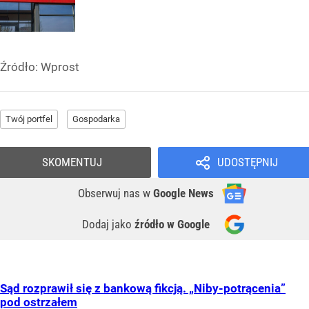
Źródło:
Wprost
Twój portfel
Gospodarka
SKOMENTUJ
UDOSTĘPNIJ
Obserwuj nas
w
Google News
Dodaj jako
źródło w Google
Sąd rozprawił się z bankową fikcją. „Niby-potrącenia”
pod ostrzałem