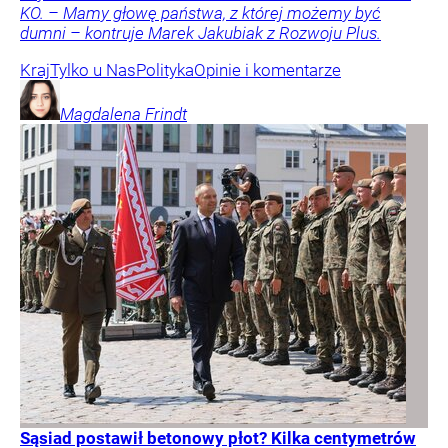
KO. – Mamy głowę państwa, z której możemy być
dumni – kontruje Marek Jakubiak z Rozwoju Plus.
Kraj
Tylko u Nas
Polityka
Opinie i komentarze
Magdalena
Frindt
Sąsiad postawił betonowy płot? Kilka centymetrów