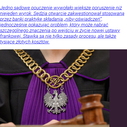
Jedno sądowe pouczenie wywołało większe poruszenie niż
niejeden wyrok. Sędzia otwarcie zakwestionował stosowaną
przez banki praktykę składania „niby-oświadczeń”,
jednocześnie pokazując problem, który może nabrać
szczególnego znaczenia po wejściu w życie nowej ustawy
frankowej. Stawką są nie tylko zasady procesu, ale także
tysiące złotych kosztów.