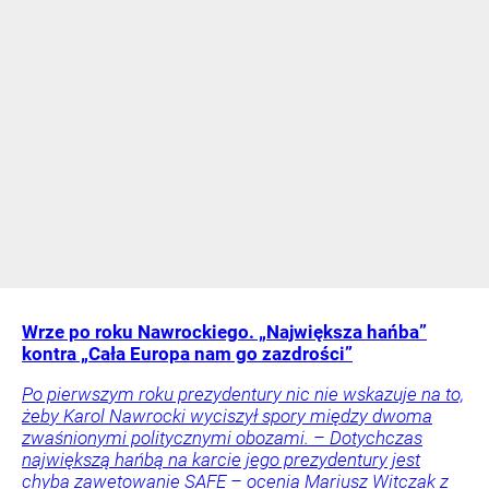
Wrze po roku Nawrockiego. „Największa hańba”
kontra „Cała Europa nam go zazdrości”
Po pierwszym roku prezydentury nic nie wskazuje na to,
żeby Karol Nawrocki wyciszył spory między dwoma
zwaśnionymi politycznymi obozami. – Dotychczas
największą hańbą na karcie jego prezydentury jest
chyba zawetowanie SAFE – ocenia Mariusz Witczak z