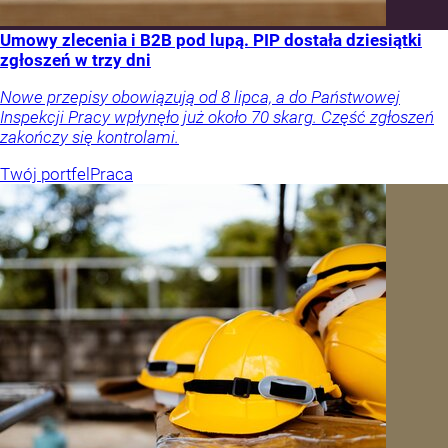
Umowy zlecenia i B2B pod lupą. PIP dostała dziesiątki
zgłoszeń w trzy dni
Nowe przepisy obowiązują od 8 lipca, a do Państwowej
Inspekcji Pracy wpłynęło już około 70 skarg. Część zgłoszeń
zakończy się kontrolami.
Twój portfel
Praca