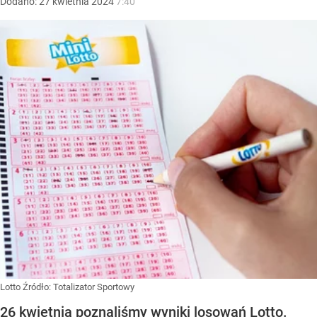
Dodano:
27
kwietnia
2024
7:40
Lotto
Źródło:
Totalizator Sportowy
26 kwietnia poznaliśmy wyniki losowań Lotto.