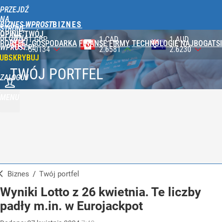
PRZEJDŹ
NA
BIZNES WPROST
STRONĘ
OPINIE
TWÓJ
GŁÓWNĄ
1 CAD
1 AUD
100 JPY
PORTFEL
GOSPODARKA
FINANSE
FIRMY
TECHNOLOGIE
NAJBOGATSI
WPROST.PL
2.6581
2.6230
2.3590
UBSKRYBUJ
TWÓJ PORTFEL
ZALOGUJ
MENU
Biznes
/
Twój portfel
Wyniki Lotto z 26 kwietnia. Te liczby
padły m.in. w Eurojackpot