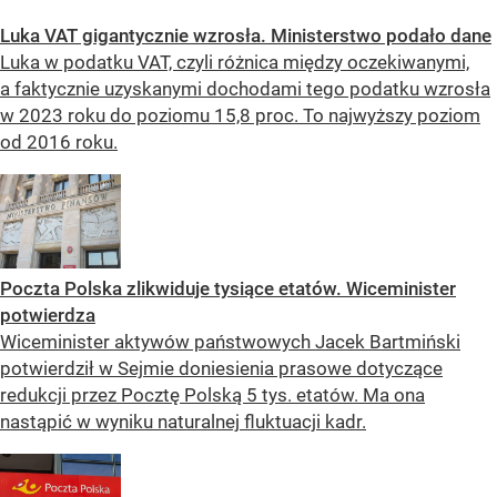
Luka VAT gigantycznie wzrosła. Ministerstwo podało dane
Luka w podatku VAT, czyli różnica między oczekiwanymi,
a faktycznie uzyskanymi dochodami tego podatku wzrosła
w 2023 roku do poziomu 15,8 proc. To najwyższy poziom
od 2016 roku.
Poczta Polska zlikwiduje tysiące etatów. Wiceminister
potwierdza
Wiceminister aktywów państwowych Jacek Bartmiński
potwierdził w Sejmie doniesienia prasowe dotyczące
redukcji przez Pocztę Polską 5 tys. etatów. Ma ona
nastąpić w wyniku naturalnej fluktuacji kadr.