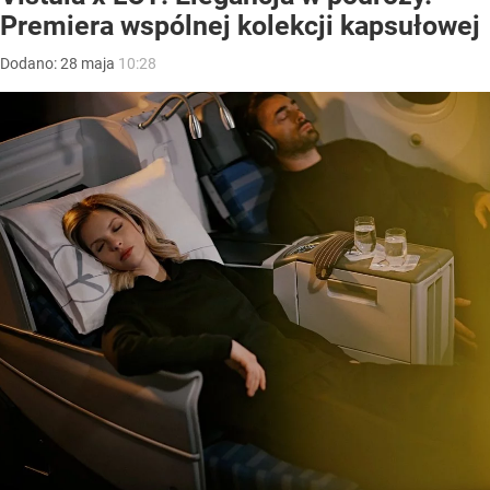
Premiera wspólnej kolekcji kapsułowej
Dodano:
28
maja
10:28