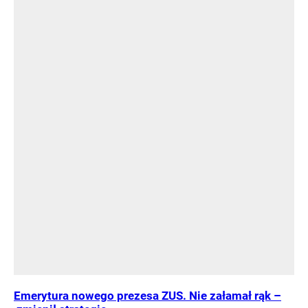
Emerytura nowego prezesa ZUS. Nie załamał rąk –