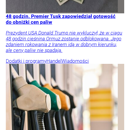
48 godzin. Premier Tusk zapowiedział gotowość
do obniżki cen paliw
Prezydent USA Donald Trump nie wykluczył, że w ciągu
48 godzin cieśnina Ormuz zostanie odblokowana. Jego
zdaniem rokowania z Iranem idą w dobrym kierunku,
ale ceny paliw nie spadają.
Dodatki i programy
Handel
Wiadomości