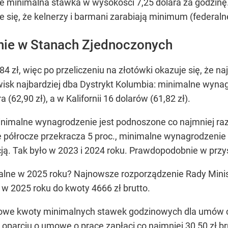
je minimalna stawka w wysokości 7,25 dolara za godzin
e się, że kelnerzy i barmani zarabiają minimum (federal
ie w Stanach Zjednoczonych
84 zł, więc po przeliczeniu na złotówki okazuje się, że na
sk najbardziej dba Dystrykt Kolumbia: minimalne wynagro
(62,90 zł), a w Kalifornii 16 dolarów (61,82 zł).
inimalne wynagrodzenie jest podnoszone co najmniej raz 
 półrocze przekracza 5 proc., minimalne wynagrodzenie 
cją. Tak było w 2023 i 2024 roku. Prawdopodobnie w przys
alne w 2025 roku? Najnowsze rozporządzenie Rady Mini
w 2025 roku do kwoty 4666 zł brutto.
nowe kwoty minimalnych stawek godzinowych dla umów c
oparciu o umowę o pracę zapłaci co najmniej 30,50 zł br