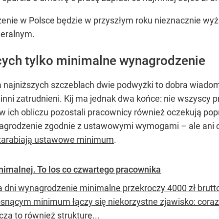
e w Polsce będzie w przyszłym roku nieznacznie wyższ
deralnym.
cych tylko minimalne wynagrodzenie
najniższych szczeblach dwie podwyżki to dobra wiadomoś
ją inni zatrudnieni. Kij ma jednak dwa końce: nie wszyscy
w ich obliczu pozostali pracownicy również oczekują popr
agrodzenie zgodnie z ustawowymi wymogami – ale ani o
 zarabiają ustawowe minimum
.
nimalnej. To los co czwartego pracownika
ka dni wynagrodzenie minimalne przekroczy 4000 zł brutto
rosnącym minimum łączy się niekorzystne zjawisko: cor
za to również strukturę...