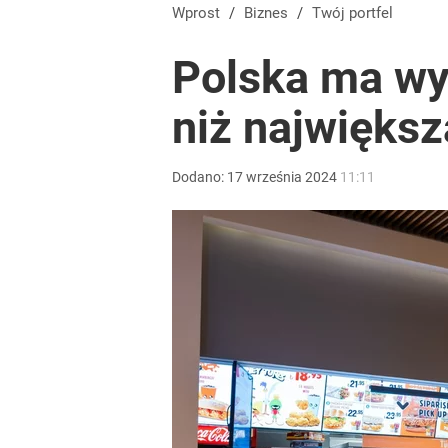
Wprost
/
Biznes
/
Twój portfel
Polska ma wy
niż najwięks
Dodano:
17
września
2024
11:11