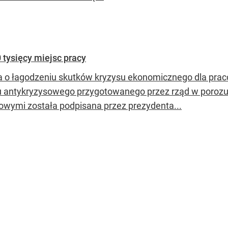
 tysięcy miejsc pracy
 o łagodzeniu skutków kryzysu ekonomicznego dla praco
u antykryzysowego przygotowanego przez rząd w poroz
wymi została podpisana przez prezydenta...