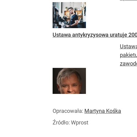
Ustawa antykryzysowa uratuje 200
Ustawa
pakiet
zawodo
Opracowała:
Martyna Kośka
Źródło:
Wprost