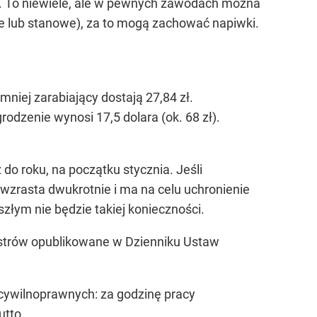
ę. To niewiele, ale w pewnych zawodach można
ne lub stanowe), za to mogą zachować napiwki.
jmniej zarabiający dostają 27,84 zł.
dzenie wynosi 17,5 dolara (ok. 68 zł).
do roku, na początku stycznia. Jeśli
wzrasta dwukrotnie i ma na celu uchronienie
złym nie będzie takiej konieczności.
strów opublikowane w Dzienniku Ustaw
ywilnoprawnych: za godzinę pracy
utto.