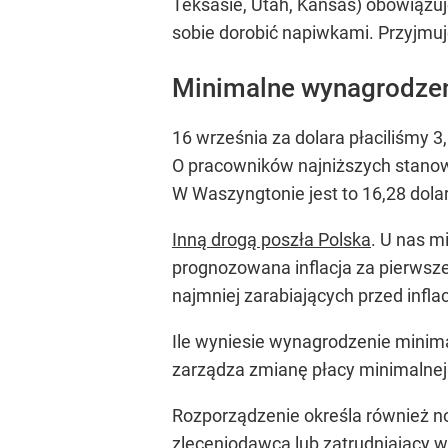
Teksasie, Utah, Kansas) obowiązu
sobie dorobić napiwkami. Przyjmuj
Minimalne wynagrodzen
16 września za dolara płaciliśmy 3,
O pracowników najniższych stanowi
W Waszyngtonie jest to 16,28 dolara 
Inną drogą poszła Polska
. U nas m
prognozowana inflacja za pierwsze
najmniej zarabiających przed infla
Ile wyniesie wynagrodzenie minim
zarządza zmianę płacy minimalnej 
Rozporządzenie określa również 
zleceniodawca lub zatrudniający w 