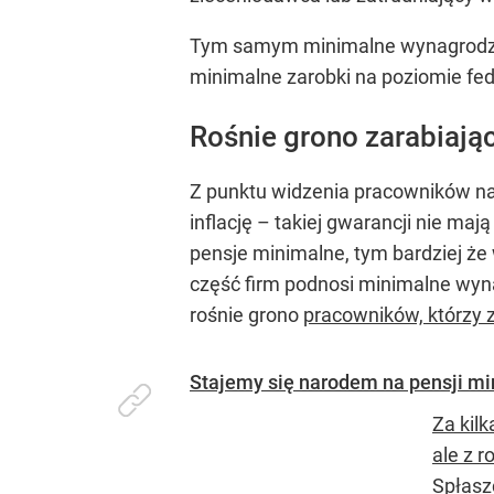
Tym samym minimalne wynagrodzeni
minimalne zarobki na poziomie fe
Rośnie grono zarabiają
Z punktu widzenia pracowników na 
inflację – takiej gwarancji nie ma
pensje minimalne, tym bardziej że 
część firm podnosi minimalne wyn
rośnie grono
pracowników, którzy
Stajemy się narodem na pensji mi
Za kil
ale z 
Spłaszc