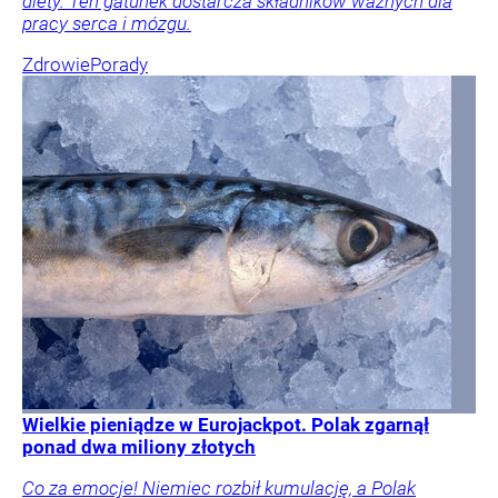
diety. Ten gatunek dostarcza składników ważnych dla
pracy serca i mózgu.
Zdrowie
Porady
Wielkie pieniądze w Eurojackpot. Polak zgarnął
ponad dwa miliony złotych
Co za emocje! Niemiec rozbił kumulację, a Polak