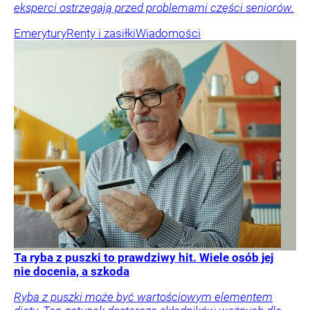
eksperci ostrzegają przed problemami części seniorów.
Emerytury
Renty i zasiłki
Wiadomości
Ta ryba z puszki to prawdziwy hit. Wiele osób jej
nie docenia, a szkoda
Ryba z puszki może być wartościowym elementem