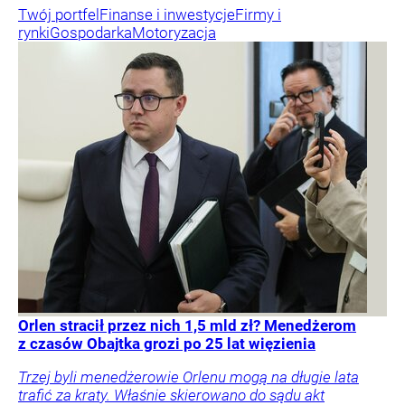
Twój portfel
Finanse i inwestycje
Firmy i
rynki
Gospodarka
Motoryzacja
Orlen stracił przez nich 1,5 mld zł? Menedżerom
z czasów Obajtka grozi po 25 lat więzienia
Trzej byli menedżerowie Orlenu mogą na długie lata
trafić za kraty. Właśnie skierowano do sądu akt