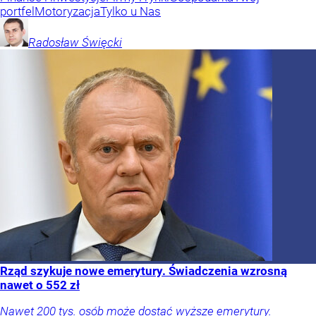
portfel
Motoryzacja
Tylko u Nas
Radosław
Święcki
Rząd szykuje nowe emerytury. Świadczenia wzrosną
nawet o 552 zł
Nawet 200 tys. osób może dostać wyższe emerytury.