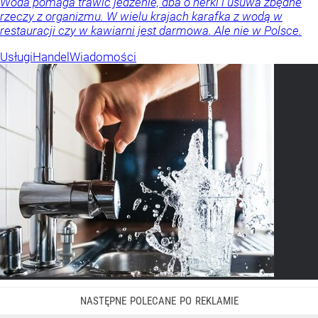
Woda pomaga trawić jedzenie, dba o nerki i usuwa zbędne
rzeczy z organizmu. W wielu krajach karafka z wodą w
restauracji czy w kawiarni jest darmowa. Ale nie w Polsce.
Usługi
Handel
Wiadomości