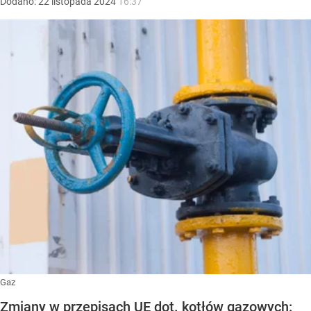
Dodano:
22
listopada
2024
16:37
Gaz
Zmiany w przepisach UE dot. kotłów gazowych: