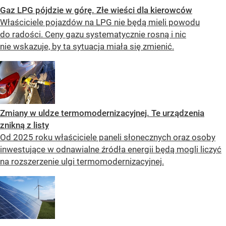
Gaz LPG pójdzie w górę. Złe wieści dla kierowców
Właściciele pojazdów na LPG nie będą mieli powodu
do radości. Ceny gazu systematycznie rosną i nic
nie wskazuje, by ta sytuacja miała się zmienić.
Zmiany w uldze termomodernizacyjnej. Te urządzenia
znikną z listy
Od 2025 roku właściciele paneli słonecznych oraz osoby
inwestujące w odnawialne źródła energii będą mogli liczyć
na rozszerzenie ulgi termomodernizacyjnej.