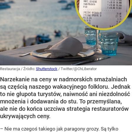
Restauracja
/ Źródło:
Shutterstock
/
Twitter/@ChLiberator
Narzekanie na ceny w nadmorskich smażalniach
są częścią naszego wakacyjnego folkloru. Jednak
to nie głupota turystów, naiwność ani niezdolność
mnożenia i dodawania do stu. To przemyślana,
ale nie do końca uczciwa strategia restauratorów
ukrywających ceny.
– Nie ma czegoś takiego jak paragony grozy. Są tylko