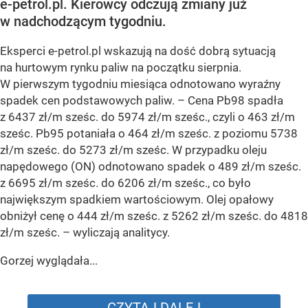
e-petrol.pl. Kierowcy odczują zmiany już
w nadchodzącym tygodniu.
Eksperci e-petrol.pl wskazują na dość dobrą sytuacją
na hurtowym rynku paliw na początku sierpnia.
W pierwszym tygodniu miesiąca odnotowano wyraźny
spadek cen podstawowych paliw. –
Cena Pb98 spadła
z 6437 zł/m sześc. do 5974 zł/m sześc., czyli o 463 zł/m
sześc. Pb95 potaniała o 464 zł/m sześc. z poziomu 5738
zł/m sześc. do 5273 zł/m sześc. W przypadku oleju
napędowego (ON) odnotowano spadek o 489 zł/m sześc.
z 6695 zł/m sześc. do 6206 zł/m sześc., co było
największym spadkiem wartościowym. Olej opałowy
obniżył cenę o 444 zł/m sześc. z 5262 zł/m sześc. do 4818
zł/m sześc.
– wyliczają analitycy.
Gorzej wyglądała...
CZYTAJ DALEJ