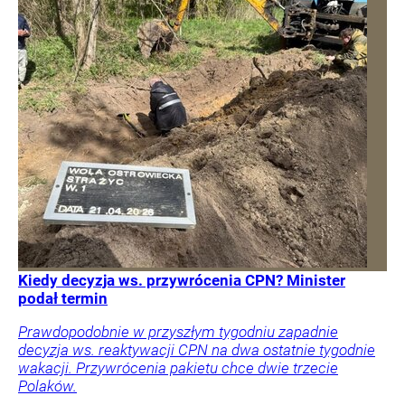
Kiedy decyzja ws. przywrócenia CPN? Minister
podał termin
Prawdopodobnie w przyszłym tygodniu zapadnie
decyzja ws. reaktywacji CPN na dwa ostatnie tygodnie
wakacji. Przywrócenia pakietu chce dwie trzecie
Polaków.