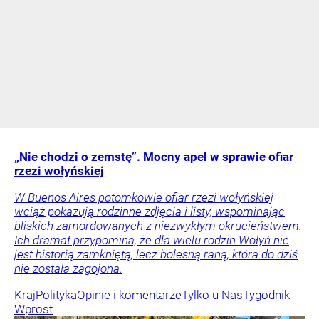
„Nie chodzi o zemstę”. Mocny apel w sprawie ofiar
rzezi wołyńskiej
W Buenos Aires potomkowie ofiar rzezi wołyńskiej
wciąż pokazują rodzinne zdjęcia i listy, wspominając
bliskich zamordowanych z niezwykłym okrucieństwem.
Ich dramat przypomina, że dla wielu rodzin Wołyń nie
jest historią zamkniętą, lecz bolesną raną, która do dziś
nie została zagojona.
Kraj
Polityka
Opinie i komentarze
Tylko u Nas
Tygodnik
Wprost