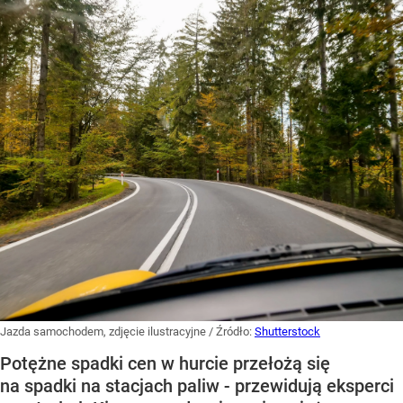
Jazda samochodem, zdjęcie ilustracyjne
/ Źródło:
Shutterstock
Potężne spadki cen w hurcie przełożą się
na spadki na stacjach paliw - przewidują eksperci