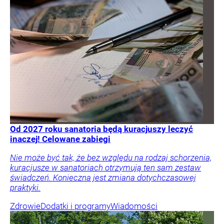
Od 2027 roku sanatoria będą kuracjuszy leczyć
inaczej! Celowane zabiegi
Nie może być tak, że bez względu na rodzaj schorzenia,
kuracjusze w sanatoriach otrzymują ten sam zestaw
świadczeń. Konieczna jest zmiana dotychczasowej
praktyki.
Zdrowie
Dodatki i programy
Wiadomości