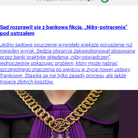
Sąd rozprawił się z bankową fikcją. „Niby-potrącenia”
pod ostrzałem
Jedno sądowe pouczenie wywołało większe poruszenie niż
niejeden wyrok. Sędzia otwarcie zakwestionował stosowaną
przez banki praktykę składania „niby-oświadczeń”,
jednocześnie pokazując problem, który może nabrać
szczególnego znaczenia po wejściu w życie nowej ustawy
frankowej. Stawką są nie tylko zasady procesu, ale także
tysiące złotych kosztów.