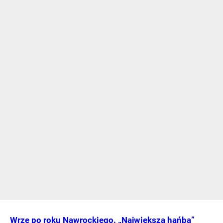
Wrze po roku Nawrockiego. „Największa hańba”