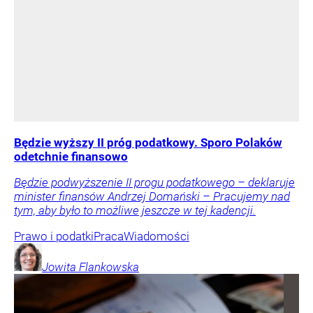
Będzie wyższy II próg podatkowy. Sporo Polaków
odetchnie finansowo
Będzie podwyższenie II progu podatkowego – deklaruje
minister finansów Andrzej Domański – Pracujemy nad
tym, aby było to możliwe jeszcze w tej kadencji.
Prawo i podatki
Praca
Wiadomości
Jowita
Flankowska