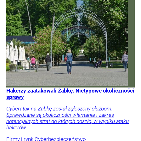
Hakerzy zaatakowali Żabkę. Nietypowe okoliczności
sprawy
Cyberatak na Żabkę został zgłoszony służbom.
Sprawdzane są okoliczności włamania i zakres
potencjalnych strat do których doszło, w wyniku ataku
hakerów.
Firmy i rynki
Cyberbezpieczeństwo