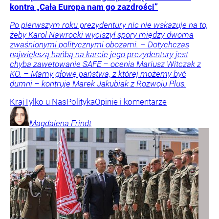
kontra „Cała Europa nam go zazdrości”
Po pierwszym roku prezydentury nic nie wskazuje na to,
żeby Karol Nawrocki wyciszył spory między dwoma
zwaśnionymi politycznymi obozami. – Dotychczas
największą hańbą na karcie jego prezydentury jest
chyba zawetowanie SAFE – ocenia Mariusz Witczak z
KO. – Mamy głowę państwa, z której możemy być
dumni – kontruje Marek Jakubiak z Rozwoju Plus.
Kraj
Tylko u Nas
Polityka
Opinie i komentarze
Magdalena
Frindt