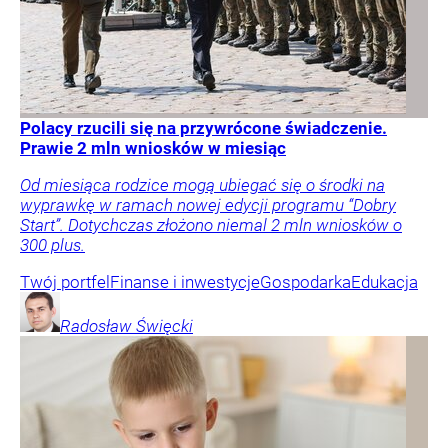
Polacy rzucili się na przywrócone świadczenie.
Prawie 2 mln wniosków w miesiąc
Od miesiąca rodzice mogą ubiegać się o środki na
wyprawkę w ramach nowej edycji programu “Dobry
Start”. Dotychczas złożono niemal 2 mln wniosków o
300 plus.
Twój portfel
Finanse i inwestycje
Gospodarka
Edukacja
Radosław
Święcki