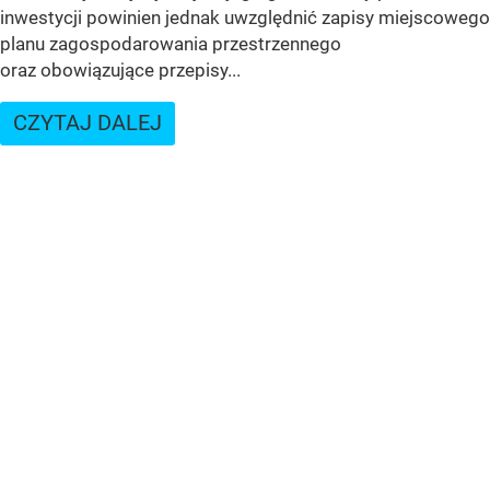
inwestycji powinien jednak uwzględnić zapisy miejscowego
planu zagospodarowania przestrzennego
oraz obowiązujące przepisy...
CZYTAJ DALEJ
WEJDŹ NA
STRONĘ GŁÓWNĄ