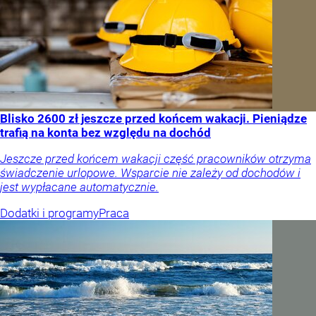
Blisko 2600 zł jeszcze przed końcem wakacji. Pieniądze
trafią na konta bez względu na dochód
Jeszcze przed końcem wakacji część pracowników otrzyma
świadczenie urlopowe. Wsparcie nie zależy od dochodów i
jest wypłacane automatycznie.
Dodatki i programy
Praca