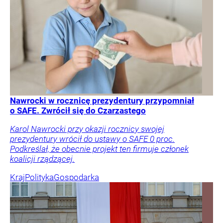
Nawrocki w rocznicę prezydentury przypomniał
o SAFE. Zwrócił się do Czarzastego
Karol Nawrocki przy okazji rocznicy swojej
prezydentury wrócił do ustawy o SAFE 0 proc.
Podkreślał, że obecnie projekt ten firmuje członek
koalicji rządzącej.
Kraj
Polityka
Gospodarka