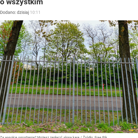
o wszystkim
Dodano:
dzisiaj
10:11
Za wysokie ogrodzenie? Możesz zapłacić słoną karę
/ Źródło:
Free Pik