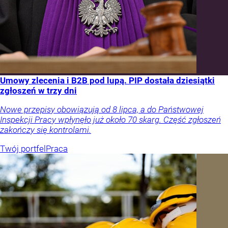
Umowy zlecenia i B2B pod lupą. PIP dostała dziesiątki
zgłoszeń w trzy dni
Nowe przepisy obowiązują od 8 lipca, a do Państwowej
Inspekcji Pracy wpłynęło już około 70 skarg. Część zgłoszeń
zakończy się kontrolami.
Twój portfel
Praca