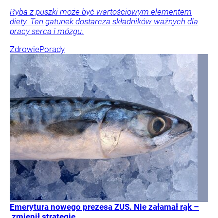
Ryba z puszki może być wartościowym elementem
diety. Ten gatunek dostarcza składników ważnych dla
pracy serca i mózgu.
Zdrowie
Porady
Emerytura nowego prezesa ZUS. Nie załamał rąk –
zmienił strategię