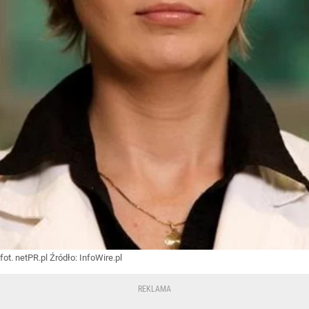
fot. netPR.pl
Źródło:
InfoWire.pl