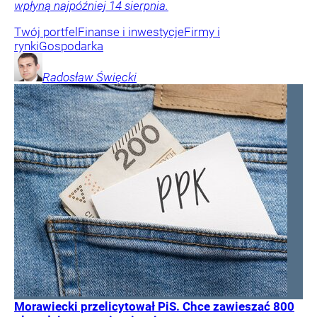
wpłyną najpóźniej 14 sierpnia.
Twój portfel
Finanse i inwestycje
Firmy i
rynki
Gospodarka
Radosław
Święcki
Morawiecki przelicytował PiS. Chce zawieszać 800