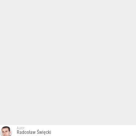
Autor:
Radosław Święcki