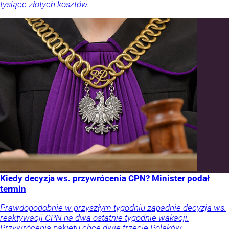
tysiące złotych kosztów.
Kiedy decyzja ws. przywrócenia CPN? Minister podał
termin
Prawdopodobnie w przyszłym tygodniu zapadnie decyzja ws.
reaktywacji CPN na dwa ostatnie tygodnie wakacji.
Przywrócenia pakietu chce dwie trzecie Polaków.