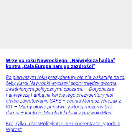
Wrze po roku Nawrockiego. „Największa hańba”
kontra „Cała Europa nam go zazdrości”
Po pierwszym roku prezydentury nic nie wskazuje na to,
żeby Karol Nawrocki wyciszył spory między dwoma
zwaśnionymi politycznymi obozami. – Dotychczas
największą hańbą na karcie jego prezydentury jest
chyba zawetowanie SAFE – ocenia Mariusz Witczak z
KO. – Mamy głowę państwa, z której możemy być
dumni – kontruje Marek Jakubiak z Rozwoju Plus.
Kraj
Tylko u Nas
Polityka
Opinie i komentarze
Tygodnik
Wprost