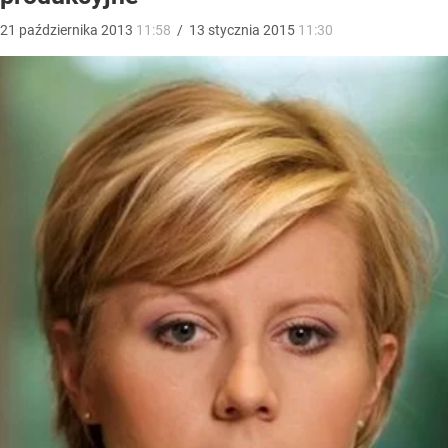
21
października
2013
11:58
/
13
stycznia
2015
11:30