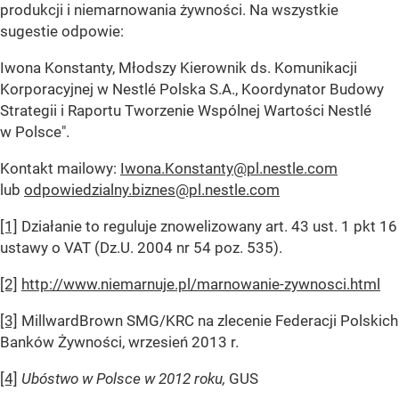
produkcji i niemarnowania żywności. Na wszystkie
sugestie odpowie:
Iwona Konstanty, Młodszy Kierownik ds. Komunikacji
Korporacyjnej w Nestlé Polska S.A., Koordynator Budowy
Strategii i Raportu Tworzenie Wspólnej Wartości Nestlé
w Polsce".
Kontakt mailowy:
Iwona.Konstanty@pl.nestle.com
lub
odpowiedzialny.biznes@pl.nestle.com
[1]
Działanie to reguluje znowelizowany art. 43 ust. 1 pkt 16
ustawy o VAT (Dz.U. 2004 nr 54 poz. 535).
[2]
http://www.niemarnuje.pl/marnowanie-zywnosci.html
[3]
MillwardBrown SMG/KRC na zlecenie Federacji Polskich
Banków Żywności, wrzesień 2013 r.
[4]
Ubóstwo w Polsce w 2012 roku,
GUS