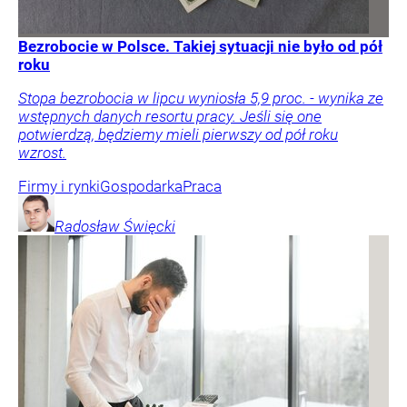
Bezrobocie w Polsce. Takiej sytuacji nie było od pół
roku
Stopa bezrobocia w lipcu wyniosła 5,9 proc. - wynika ze
wstępnych danych resortu pracy. Jeśli się one
potwierdzą, będziemy mieli pierwszy od pół roku
wzrost.
Firmy i rynki
Gospodarka
Praca
Radosław
Święcki