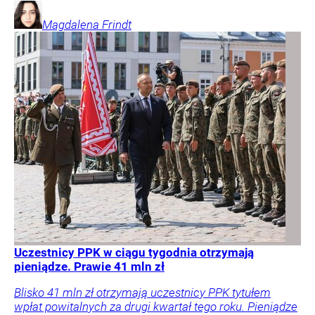
Magdalena
Frindt
Uczestnicy PPK w ciągu tygodnia otrzymają
pieniądze. Prawie 41 mln zł
Blisko 41 mln zł otrzymają uczestnicy PPK tytułem
wpłat powitalnych za drugi kwartał tego roku. Pieniądze