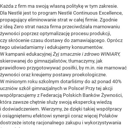
Każda z firm ma swoją własną politykę w tym zakresie.
Dla Nestlé jest to program Nestlé Continuous Excellence,
propagujący eliminowanie strat w całej firmie. Zgodnie
z ideą Zero strat nasza firma przeciwdziała marnowaniu
żywności poprzez optymalizację procesu produkcji,
czy skrócenie czasu dostawy do zamawiającego. Oprócz
tego uświadamiamy i edukujemy konsumentów.
W kampanii edukacyjnej
Żyj smacznie i zdrowo WINIARY,
skierowanej do gimnazjalistów, tłumaczymy, jak
prawidłowo przygotowywać posiłki, by m.in. nie marnować
żywności oraz kreujemy postawy proekologiczne.
W minionym roku szkolnym dotarliśmy do aż ponad 40%
uczniów szkół gimnazjalnych w Polsce! Przy tej akcji
współpracujemy z Federacją Polskich Banków Żywności,
która zawsze chętnie służy swoją ekspercką wiedzą
i doświadczeniem. Wierzymy, że dzięki takiej współpracy
i osiągniętemu efektowi synergii coraz więcej Polaków
dostrzeże istotę racjonalnego zakupu i wykorzystywania