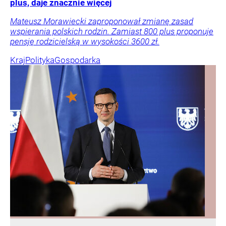
plus, daje znacznie więcej
Mateusz Morawiecki zaproponował zmianę zasad
wspierania polskich rodzin. Zamiast 800 plus proponuje
pensję rodzicielską w wysokości 3600 zł.
Kraj
Polityka
Gospodarka